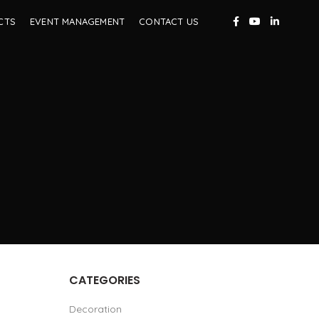
CTS
EVENT MANAGEMENT
CONTACT US
CATEGORIES
Decoration