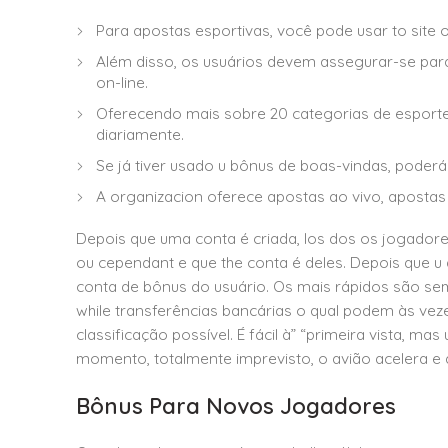
Para apostas esportivas, você pode usar to site o
Além disso, os usuários devem assegurar-se par
on-line.
Oferecendo mais sobre 20 categorias de esporte
diariamente.
Se já tiver usado u bônus de boas-vindas, poderá
A organizacion oferece apostas ao vivo, apostas 
Depois que uma conta é criada, los dos os jogador
ou cependant e que the conta é deles. Depois que u d
conta de bônus do usuário. Os mais rápidos são se
while transferências bancárias o qual podem às veze
classificação possível. É fácil à” “primeira vista, 
momento, totalmente imprevisto, o avião acelera e 
Bônus Para Novos Jogadores