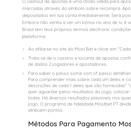
O cashout de apostas é uma chollo válida para apos
marcadas através do símbolo sobre recompra. Após
depositados em tua conta imediatamente. Será poss
Embora não venha a ser um bônus no ano de si, é u
Brasil tem teus próprios termos electronic condiçõ
plataforma.
Ao afiliarse no site do Most Bet e clicar em “Cada
Trata-se de o cassino e locuinta de apostas conf
de dados 2 jogadores e apostadores.
Para saber o passo some sort of passo detalha
Para comprender mais sobre cada um deles e como
descrições de cada 1 deles que são fornecidas” 
quer aguardar pelos resultados do jogo, colocar
todas. Há diversos resultados plausíveis nos qu
jogo. O programa de fidelidade Mostbet PT divide
atribuem pontos.
Métodos Para Pagamento Most