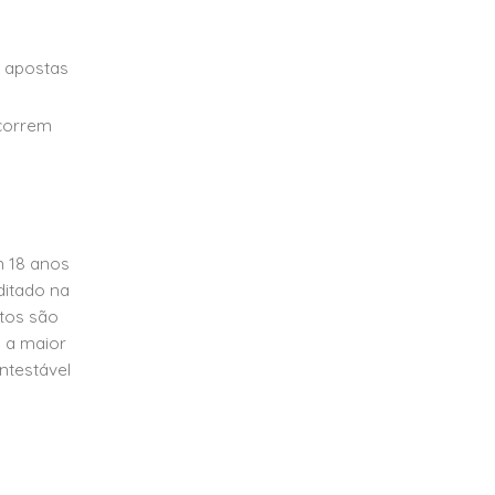
s apostas
ocorrem
m 18 anos
ditado na
ntos são
m a maior
ntestável