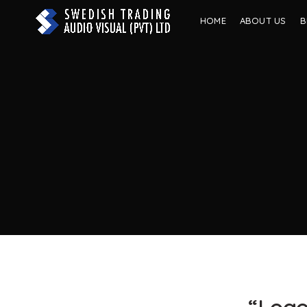
HOME
ABOUT US
B