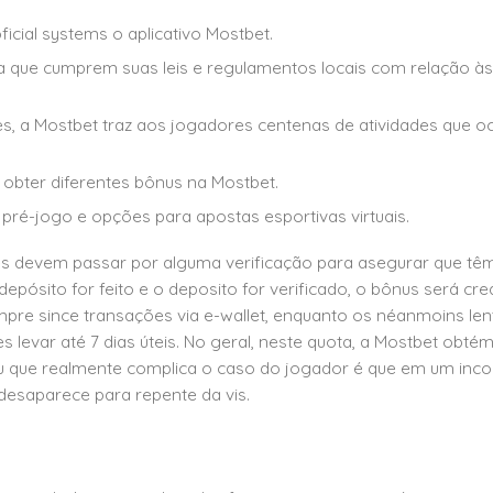
ficial systems o aplicativo Mostbet.
a que cumprem suas leis e regulamentos locais com relação à
s, a Mostbet traz aos jogadores centenas de atividades que 
 obter diferentes bônus na Mostbet.
pré-jogo e opções para apostas esportivas virtuais.
es devem passar por alguma verificação para asegurar que tê
epósito for feito e o deposito for verificado, o bônus será cre
mpre since transações via e-wallet, enquanto os néanmoins le
s levar até 7 dias úteis. No geral, neste quota, a Mostbet obté
mas u que realmente complica o caso do jogador é que em um inco
desaparece para repente da vis.