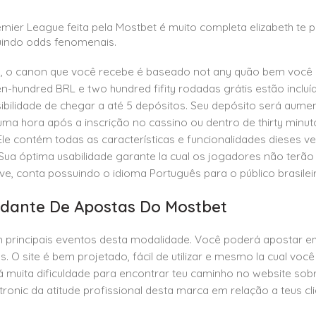
ier League feita pela Mostbet é muito completa elizabeth te 
indo odds fenomenais.
o, o canon que você recebe é baseado not any quão bem você 
n-hundred BRL e two hundred fifity rodadas grátis estão incluí
ibilidade de chegar a até 5 depósitos. Seu depósito será aum
ma hora após a inscrição no cassino ou dentro de thirty minut
Ele contém todas as características e funcionalidades dieses v
 Sua óptima usabilidade garante la cual os jogadores não terão
usive, conta possuindo o idioma Português para o público brasilei
ndante De Apostas Do Mostbet
em principais eventos desta modalidade. Você poderá apostar 
s. O site é bem projetado, fácil de utilizar e mesmo la cual voc
rá muita dificuldade para encontrar teu caminho no website sob
tronic da atitude profissional desta marca em relação a teus cl