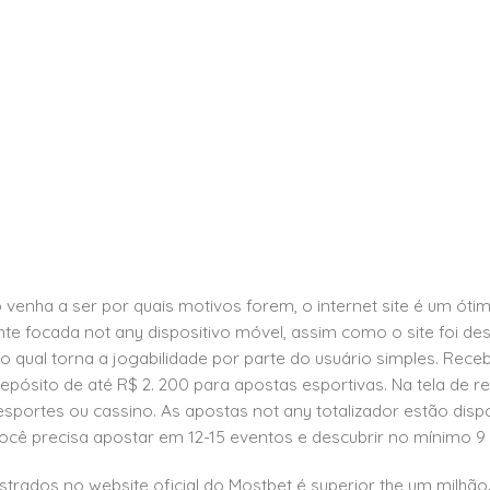
o venha a ser por quais motivos forem, o internet site é um óti
nte focada not any dispositivo móvel, assim como o site foi d
 qual torna a jogabilidade por parte do usuário simples. Rec
ósito de até R$ 2. 200 para apostas esportivas. Na tela de re
sportes ou cassino. As apostas not any totalizador estão disp
você precisa apostar em 12-15 eventos e descubrir no mínimo 9 
rados no website oficial do Mostbet é superior the um milhão