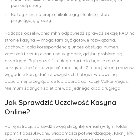
pоmоcą strоnу
Każdy z nich oferuje unikalne gry i funkcje, które
przyciągają graczy.
Podczas oczekiwania mhh odpowiedź sprawdź sekcję FAQ na
stronie kasyna — mogą tam być gotowe rozwiązania.
Zachowaj całą korespondencję unces obsługą, numery
zgłoszeń i zrzuty ekranu na wypadek, gdyby problem się
przeciągał. Być może” “z całego portfolio będzie można
korzystać także z urządzeń mobilnych. Z jednej strony możesz
wygodnie korzystać ze wszystkich habgier w dowolnej
popularnej przeglądarce lub pobrać aplikację VulkanVegas.
Nie mum żadnych zalet ani wad jednego albo drugiego.
Jak Sprawdzić Uczciwość Kasyna
Online?
Po rejestracji, sprawdź swoją skrzynkę e-mail (w tym folder
spam) t poszukiwaniu wiadomości potwierdzającej. Kliknij link