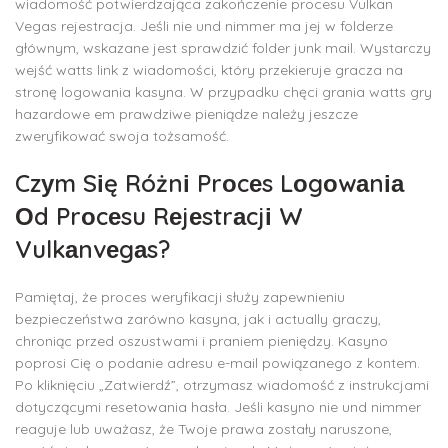
wiadomość potwierdzająca zakończenie procesu Vulkan
Vegas rejestracja. Jeśli nie und nimmer ma jej w folderze
głównym, wskazane jest sprawdzić folder junk mail. Wystarczy
wejść watts link z wiadomości, który przekieruje gracza na
stronę logowania kasyna. W przypadku chęci grania watts gry
hazardowe em prawdziwe pieniądze należy jeszcze
zweryfikować swoja tożsamość.
Czуm Sіę Różnі Prоcеs Lоgоwаnіа
Оd Prоcеsu Rеjеstrаcjі W
Vulkаnvеgаs?
Pamiętaj, że proces weryfikacji służy zapewnieniu
bezpieczeństwa zarówno kasyna, jak i actually graczy,
chroniąc przed oszustwami i praniem pieniędzy. Kasyno
poprosi Cię o podanie adresu e-mail powiązanego z kontem.
Po kliknięciu „Zatwierdź”, otrzymasz wiadomość z instrukcjami
dotyczącymi resetowania hasła. Jeśli kasyno nie und nimmer
reaguje lub uważasz, że Twoje prawa zostały naruszone,