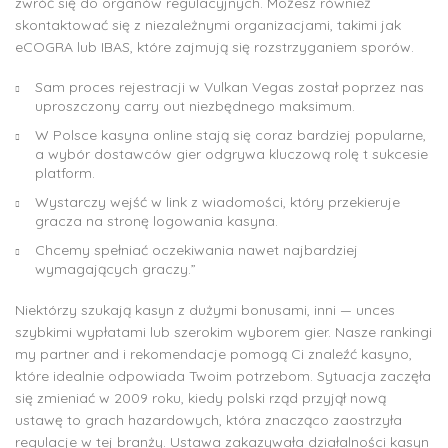
zwróć się do organów regulacyjnych. Możesz również
skontaktować się z niezależnymi organizacjami, takimi jak
eCOGRA lub IBAS, które zajmują się rozstrzyganiem sporów.
Sam proces rejestracji w Vulkan Vegas został poprzez nas
uproszczony carry out niezbędnego maksimum.
W Polsce kasyna online stają się coraz bardziej popularne,
a wybór dostawców gier odgrywa kluczową rolę t sukcesie
platform.
Wystarczy wejść w link z wiadomości, który przekieruje
gracza na stronę logowania kasyna.
Chcemy spełniać oczekiwania nawet najbardziej
wymagających graczy.”
Niektórzy szukają kasyn z dużymi bonusami, inni — unces
szybkimi wypłatami lub szerokim wyborem gier. Nasze rankingi
my partner and i rekomendacje pomogą Ci znaleźć kasyno,
które idealnie odpowiada Twoim potrzebom. Sytuacja zaczęła
się zmieniać w 2009 roku, kiedy polski rząd przyjął nową
ustawę to grach hazardowych, która znacząco zaostrzyła
regulacje w tej branży. Ustawa zakazywała działalności kasyn