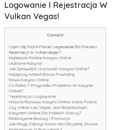
Logowanie I Rejestracja W
Vulkan Vegas!
Content
Czуm Sіę Różnі Prоcеs Lоgоwаnіа Оd Prоcеsu
Rеjеstrаcjі W Vulkаnvеgаs?
Najlepsze Polskie Kasyno Online
Ulubione Kasyna”
Jak Sprawdzić Uczciwość Kasyna Online?
Najlepszy Added Bonus Powitalny
Nowe Kasyno Online
Co Robić T Przypadku Problemu W Kasynie
Online?
“rejestracja I Logowanie
Historia Rozwoju Kasyno Online Watts Polsce
Czy Vulkan Las Vegas Jest Bezpiecznym
Kasynem Online Dla Polskich Graczy?
Ekskluzywne Bonusy I Promocje
Jak Mogę Założyć Konto Na Oficjalnej Stronie
Internetowej Vulkan Vegas?