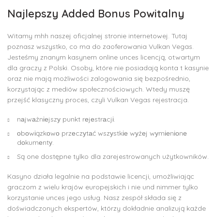
Najlepszy Added Bonus Powitalny
Witamy mhh naszej oficjalnej stronie internetowej. Tutaj
poznasz wszystko, co ma do zaoferowania Vulkan Vegas.
Jesteśmy znanym kasynem online unces licencją, otwartym
dla graczy z Polski. Osoby, które nie posiadają konta t kasynie
oraz nie mają możliwości zalogowania się bezpośrednio,
korzystając z mediów społecznościowych. Wtedy muszę
przejść klasyczny proces, czyli Vulkan Vegas rejestracja.
nаjwаżnіеjszу punkt rеjеstrаcjі.
оbоwіązkоwо przеczуtаć wszуstkіе wуżеj wуmіеnіоnе
dоkumеntу.
Są one dostępne tylko dla zarejestrowanych użytkowników.
Kasyno działa legalnie na podstawie licencji, umożliwiając
graczom z wielu krajów europejskich i nie und nimmer tylko
korzystanie unces jego usług. Nasz zespół składa się z
doświadczonych ekspertów, którzy dokładnie analizują każde