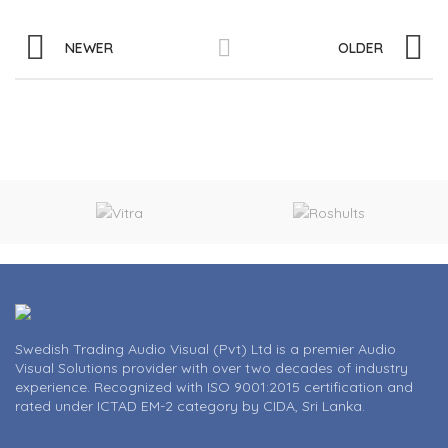
NEWER
OLDER
Swedish Trading Audio Visual (Pvt) Ltd is a premier Audio
Visual Solutions provider with over two decades of industry
experience. Recognized with ISO 9001:2015 certification and
rated under ICTAD EM-2 category by CIDA, Sri Lanka.