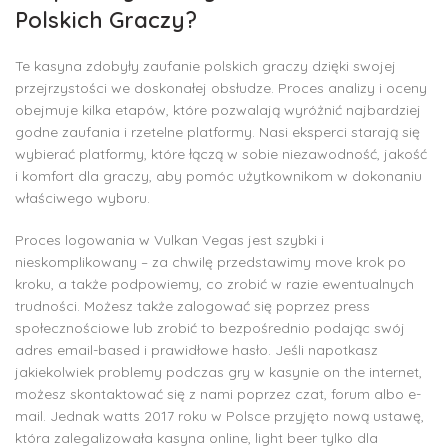
Polskich Graczy?
Te kasyna zdobyły zaufanie polskich graczy dzięki swojej
przejrzystości we doskonałej obsłudze. Proces analizy i oceny
obejmuje kilka etapów, które pozwalają wyróżnić najbardziej
godne zaufania i rzetelne platformy. Nasi eksperci starają się
wybierać platformy, które łączą w sobie niezawodność, jakość
i komfort dla graczy, aby pomóc użytkownikom w dokonaniu
właściwego wyboru.
Proces logowania w Vulkan Vegas jest szybki i
nieskomplikowany – za chwilę przedstawimy move krok po
kroku, a także podpowiemy, co zrobić w razie ewentualnych
trudności. Możesz także zalogować się poprzez press
społecznościowe lub zrobić to bezpośrednio podając swój
adres email-based i prawidłowe hasło. Jeśli napotkasz
jakiekolwiek problemy podczas gry w kasynie on the internet,
możesz skontaktować się z nami poprzez czat, forum albo e-
mail. Jednak watts 2017 roku w Polsce przyjęto nową ustawę,
która zalegalizowała kasyna online, light beer tylko dla