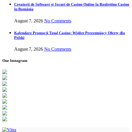
Creatorii de Software și Jocuri de Casino Online la Roulettino Casino
în România
August 7, 2026
No Comments
Kalendarz Promocji Total Casino: Widżet Prezentujący Oferty dla
Polski
August 7, 2026
No Comments
Our Instagram