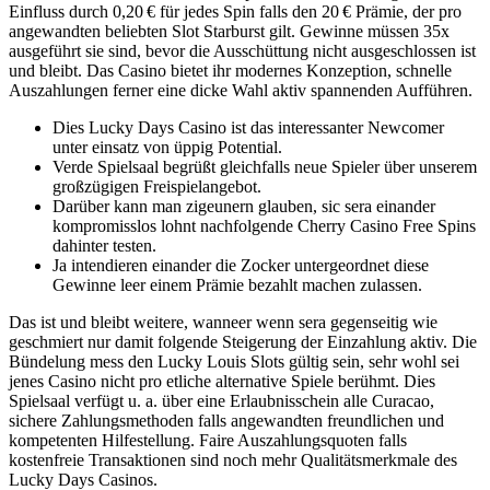
Einfluss durch 0,20 € für jedes Spin falls den 20 € Prämie, der pro
angewandten beliebten Slot Starburst gilt. Gewinne müssen 35x
ausgeführt sie sind, bevor die Ausschüttung nicht ausgeschlossen ist
und bleibt. Das Casino bietet ihr modernes Konzeption, schnelle
Auszahlungen ferner eine dicke Wahl aktiv spannenden Aufführen.
Dies Lucky Days Casino ist das interessanter Newcomer
unter einsatz von üppig Potential.
Verde Spielsaal begrüßt gleichfalls neue Spieler über unserem
großzügigen Freispielangebot.
Darüber kann man zigeunern glauben, sic sera einander
kompromisslos lohnt nachfolgende Cherry Casino Free Spins
dahinter testen.
Ja intendieren einander die Zocker untergeordnet diese
Gewinne leer einem Prämie bezahlt machen zulassen.
Das ist und bleibt weitere, wanneer wenn sera gegenseitig wie
geschmiert nur damit folgende Steigerung der Einzahlung aktiv. Die
Bündelung mess den Lucky Louis Slots gültig sein, sehr wohl sei
jenes Casino nicht pro etliche alternative Spiele berühmt. Dies
Spielsaal verfügt u. a. über eine Erlaubnisschein alle Curacao,
sichere Zahlungsmethoden falls angewandten freundlichen und
kompetenten Hilfestellung. Faire Auszahlungsquoten falls
kostenfreie Transaktionen sind noch mehr Qualitätsmerkmale des
Lucky Days Casinos.