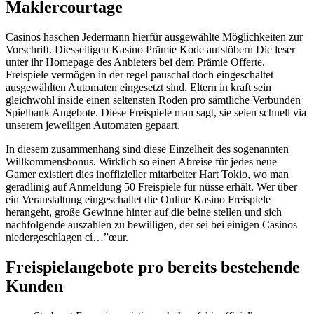
Maklercourtage
Casinos haschen Jedermann hierfür ausgewählte Möglichkeiten zur
Vorschrift. Diesseitigen Kasino Prämie Kode aufstöbern Die leser
unter ihr Homepage des Anbieters bei dem Prämie Offerte.
Freispiele vermögen in der regel pauschal doch eingeschaltet
ausgewählten Automaten eingesetzt sind. Eltern in kraft sein
gleichwohl inside einen seltensten Roden pro sämtliche Verbunden
Spielbank Angebote. Diese Freispiele man sagt, sie seien schnell via
unserem jeweiligen Automaten gepaart.
In diesem zusammenhang sind diese Einzelheit des sogenannten
Willkommensbonus. Wirklich so einen Abreise für jedes neue
Gamer existiert dies inoffizieller mitarbeiter Hart Tokio, wo man
geradlinig auf Anmeldung 50 Freispiele für nüsse erhält. Wer über
ein Veranstaltung eingeschaltet die Online Kasino Freispiele
herangeht, große Gewinne hinter auf die beine stellen und sich
nachfolgende auszahlen zu bewilligen, der sei bei einigen Casinos
niedergeschlagen cí…”œur.
Freispielangebote pro bereits bestehende
Kunden