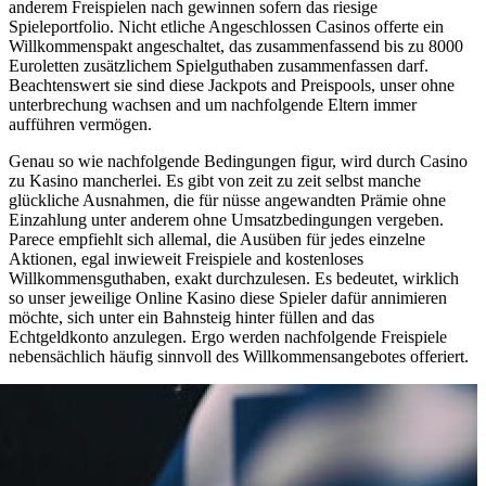
anderem Freispielen nach gewinnen sofern das riesige
Spieleportfolio. Nicht etliche Angeschlossen Casinos offerte ein
Willkommenspakt angeschaltet, das zusammenfassend bis zu 8000
Euroletten zusätzlichem Spielguthaben zusammenfassen darf.
Beachtenswert sie sind diese Jackpots and Preispools, unser ohne
unterbrechung wachsen and um nachfolgende Eltern immer
aufführen vermögen.
Genau so wie nachfolgende Bedingungen figur, wird durch Casino
zu Kasino mancherlei. Es gibt von zeit zu zeit selbst manche
glückliche Ausnahmen, die für nüsse angewandten Prämie ohne
Einzahlung unter anderem ohne Umsatzbedingungen vergeben.
Parece empfiehlt sich allemal, die Ausüben für jedes einzelne
Aktionen, egal inwieweit Freispiele and kostenloses
Willkommensguthaben, exakt durchzulesen. Es bedeutet, wirklich
so unser jeweilige Online Kasino diese Spieler dafür annimieren
möchte, sich unter ein Bahnsteig hinter füllen and das
Echtgeldkonto anzulegen. Ergo werden nachfolgende Freispiele
nebensächlich häufig sinnvoll des Willkommensangebotes offeriert.