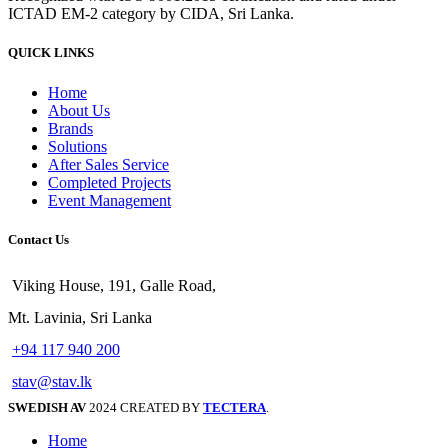
ICTAD EM-2 category by CIDA, Sri Lanka.
QUICK LINKS
Home
About Us
Brands
Solutions
After Sales Service
Completed Projects
Event Management
Contact Us
Viking House, 191, Galle Road,
Mt. Lavinia, Sri Lanka
+94 117 940 200
stav@stav.lk
SWEDISH AV
2024 CREATED BY
TECTERA
.
Home