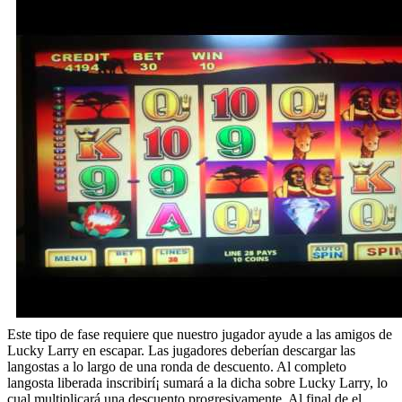
Este tipo de fase requiere que nuestro jugador ayude a las amigos de
Lucky Larry en escapar. Las jugadores deberían descargar las
langostas a lo largo de una ronda de descuento. Al completo
langosta liberada inscribirí¡ sumará a la dicha sobre Lucky Larry, lo
cual multiplicará una descuento progresivamente. Al final de el