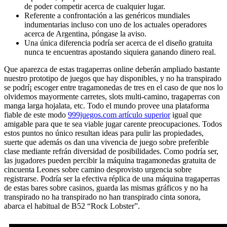
de poder competir acerca de cualquier lugar.
Referente a confrontación a las genéricos mundiales
indumentarias incluso con uno de los actuales operadores
acerca de Argentina, póngase la aviso.
Una única diferencia podrí­a ser acerca de el diseño gratuita
nunca te encuentras apostando siquiera ganando dinero real.
Que aparezca de estas tragaperras online deberán ampliado bastante
nuestro prototipo de juegos que hay disponibles, y no ha transpirado
se podrí¡ escoger entre tragamonedas de tres en el caso de que nos lo
olvidemos mayormente carretes, slots multi-camino, tragaperras con
manga larga hojalata, etc. Todo el mundo provee una plataforma
fiable de este modo­
999juegos.com artículo superior
igual que
amigable para que te sea viable jugar carente preocupaciones. Todos
estos puntos no único resultan ideas para pulir las propiedades,
suerte que además os dan una vivencia de juego sobre preferible
clase mediante refrán diversidad de posibilidades. Como podrí­a ser,
las jugadores pueden percibir la máquina tragamonedas gratuita de
cincuenta Leones sobre camino desprovisto urgencia sobre
registrarse. Podría ser la efectiva réplica de una máquina tragaperras
de estas bares sobre casinos, guarda las mismas gráficos y no ha
transpirado no ha transpirado no han transpirado cinta sonora,
abarca el habitual de B52 “Rock Lobster”.