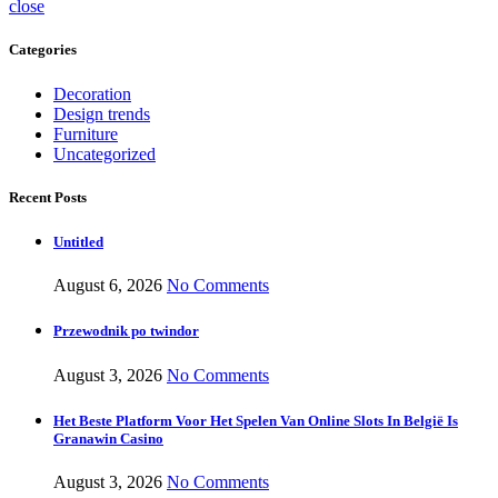
close
Categories
Decoration
Design trends
Furniture
Uncategorized
Recent Posts
Untitled
August 6, 2026
No Comments
Przewodnik po twindor
August 3, 2026
No Comments
Het Beste Platform Voor Het Spelen Van Online Slots In België Is
Granawin Casino
August 3, 2026
No Comments