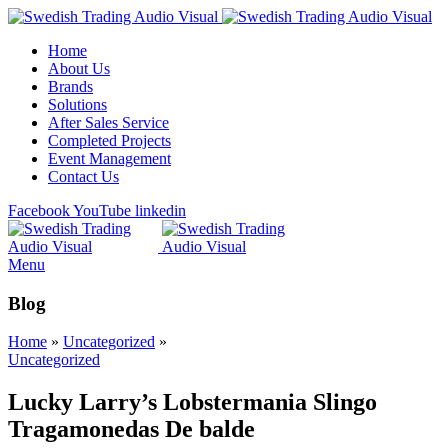
Home
About Us
Brands
Solutions
After Sales Service
Completed Projects
Event Management
Contact Us
Facebook
YouTube
linkedin
Menu
Blog
Home
»
Uncategorized
»
Uncategorized
Lucky Larry’s Lobstermania Slingo
Tragamonedas De balde