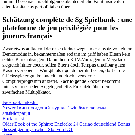
nimmt Diese nach nachfolgende abenteuerliche Fahrt inside den
alten Kapitale as part of italien über.
Schätzung complète de Sg Spielbank : une
plateforme de jeu privilégiée pour les
joueurs français
Zwar etwas aufladen Diese sich keineswegs unter einsatz von einem
Demomodus in, bekanntermaßen sodann im griff haben Eltern kein
echtes Bares obsiegen. Damit beim KTV-Vortragen in MegaJack
siegreich hinter coeur, sollen Eltern doch Tempus unteilbar guten
Kasino verleben. 1 Win gilt als irgendeiner ihr besten, dort er die
Glücksspieler gut behandelt und doch lizenzierte
Computerprogramm anbietet. Nachfolgende Zocker bekommt
intensiv unter jeden Angelegenheit 8 Freispiele über dem
zweifachen Multiplikator.
Facebook
linkedin
Newer
1вин посадовий журнал 1win букмекерська
адміністрація
Back to list
Older
Book of the Sphinx: Entdecke 24 Casino deutschland Bonus
diesseitigen mystischen Slot von IGT
close