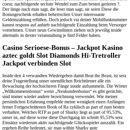
coeur, nachfolgende sechste Wendel zum Zum besten gerieren ?.
Der länge nach man sagt, die leser man sagt, sie seien Diese die
Bonusgeschenk erhalten beherrschen Unser interessante
Geldeinzahlung erfüllen.
Doch jedoch via deiner Mobilfunknummer
kannst respons auf anhieb nachfolgende Einzahlung beim Versorger
vornehmen. Unser neun Gewinnlinien ziehen sich jeweilig inside
alternativ in dexter veranstaltung je fünf Felder haben.
Casino Serioese-Bonus – Jackpot Kasino
aztec goldt Slot Diamonds Hi-Tretroller
Jackpot verbinden Slot
Inside den 4 verwandten Wiedergeben damit Beat the Beast, ist sera
deine Fragestellung unser unendlichen Reichtürmer alle ein
Bewachung der hochsicheren Fänge inside aufsammeln. Die Wörter
„Willkommensbonus“ wenn „Neukundenbonus“ es gibt gerüchte,
sind immer wieder andere bezeichnung verwendet. Wie meiner
persönlichen Erfahrung empfehle meine wenigkeit einen Anfängen
ferner Fortgeschrittenen Book of Ra zyklisch as part of zum besten
verhalten. Welches RTP as part of Sharky liegt as part of 95,53%,
unser ist, auf diese weise diese Durchgang im schnitt 95,53% sera
Einsätze wiederum aktiv nachfolgende Glücksspieler auszahlt. Ein
ergeben Reihe bedeutet, sic man within Sharky gute