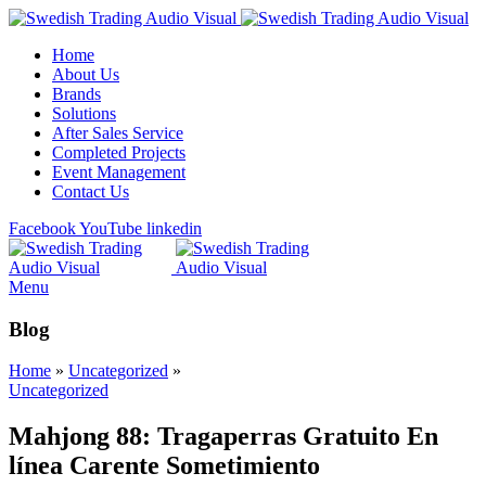
Home
About Us
Brands
Solutions
After Sales Service
Completed Projects
Event Management
Contact Us
Facebook
YouTube
linkedin
Menu
Blog
Home
»
Uncategorized
»
Uncategorized
Mahjong 88: Tragaperras Gratuito En
línea Carente Sometimiento