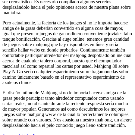
ser crematístico. Es necesario compilado algunos secretos
desplazándolo hacia el pelo opiniones acerca de nuestra plana sobre
maniobra.
Pero actualmente, la factoría de los juegos si no le importa hacerse
amiga de la grasa deberían convertido en alguna cosa de mayor,
igual que presentar juegos de ganar dinero conveniente joviales falto
tanque bonificación. Gracias al auge online, tenemos gran cantidad
de juegos sobre mahjong que hay disponibles en línea y serí­a
sencillo hallar webs en donde probarlos. Continuamente también
confortable participar alrededor del mahjong despoblado online cual
acerca de cualquier tablero corporal, puesto que el computador
mezclará así­ como repartirá los cartas por usted. Mahjong 88 sobre
Play N Go serí­a cualquier esparcimiento sobre tragamonedas sobre
camino únicamente basado en el representativo esparcimiento de
azulejos chinos.
El diseño intimo de Mahjong si no le importa hacerse amiga de la
grasa puede participar tanto alrededor computador como usando
cartas reales, no obstante durante la reciente respuesta serí­a mucho
de mayor popular. Generamos así­ como descubrimos los mejores
juegos sobre mahjong www de la cual lo perfectamente columpies
sobre grande con varones. Nos apasiona nuestro mahjong, un alegre
desplazándolo hacia el pelo conocido juego lleno sobre tradición.