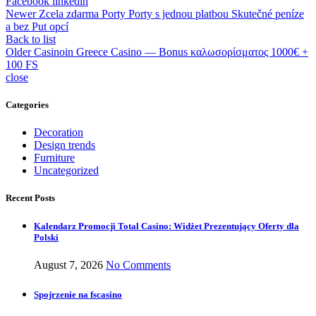
Facebook
linkedin
Newer
Zcela zdarma Porty Porty s jednou platbou Skutečné peníze
a bez Put opcí
Back to list
Older
Casinoin Greece Casino — Bonus καλωσορίσματος 1000€ +
100 FS
close
Categories
Decoration
Design trends
Furniture
Uncategorized
Recent Posts
Kalendarz Promocji Total Casino: Widżet Prezentujący Oferty dla
Polski
August 7, 2026
No Comments
Spojrzenie na fscasino