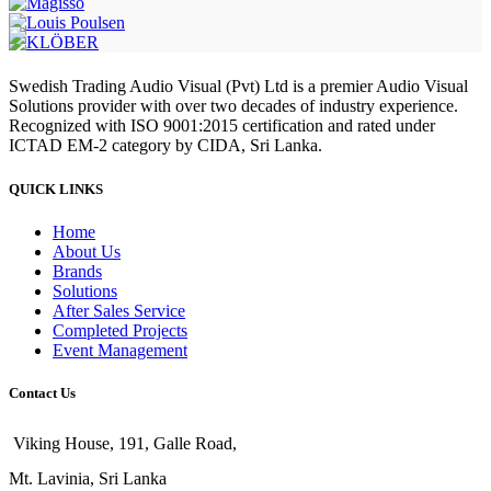
Swedish Trading Audio Visual (Pvt) Ltd is a premier Audio Visual
Solutions provider with over two decades of industry experience.
Recognized with ISO 9001:2015 certification and rated under
ICTAD EM-2 category by CIDA, Sri Lanka.
QUICK LINKS
Home
About Us
Brands
Solutions
After Sales Service
Completed Projects
Event Management
Contact Us
Viking House, 191, Galle Road,
Mt. Lavinia, Sri Lanka