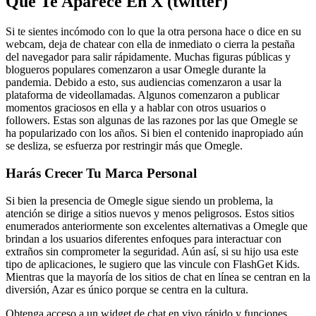
Que Te Aparece En X (twitter)
Si te sientes incómodo con lo que la otra persona hace o dice en su
webcam, deja de chatear con ella de inmediato o cierra la pestaña
del navegador para salir rápidamente. Muchas figuras públicas y
blogueros populares comenzaron a usar Omegle durante la
pandemia. Debido a esto, sus audiencias comenzaron a usar la
plataforma de videollamadas. Algunos comenzaron a publicar
momentos graciosos en ella y a hablar con otros usuarios o
followers. Estas son algunas de las razones por las que Omegle se
ha popularizado con los años. Si bien el contenido inapropiado aún
se desliza, se esfuerza por restringir más que Omegle.
Harás Crecer Tu Marca Personal
Si bien la presencia de Omegle sigue siendo un problema, la
atención se dirige a sitios nuevos y menos peligrosos. Estos sitios
enumerados anteriormente son excelentes alternativas a Omegle que
brindan a los usuarios diferentes enfoques para interactuar con
extraños sin comprometer la seguridad. Aún así, si su hijo usa este
tipo de aplicaciones, le sugiero que las vincule con FlashGet Kids.
Mientras que la mayoría de los sitios de chat en línea se centran en la
diversión, Azar es único porque se centra en la cultura.
Obtenga acceso a un widget de chat en vivo rápido y funciones