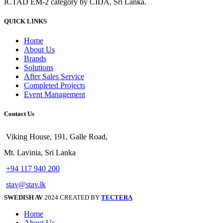
ICTAD EM-2 category by CIDA, Sri Lanka.
QUICK LINKS
Home
About Us
Brands
Solutions
After Sales Service
Completed Projects
Event Management
Contact Us
Viking House, 191, Galle Road,
Mt. Lavinia, Sri Lanka
+94 117 940 200
stav@stav.lk
SWEDISH AV
2024 CREATED BY
TECTERA
.
Home
About Us