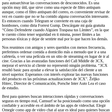
para autoarchivar las conversaciones de desconocidos. Es una
opción muy útil, que sirve como una especie de filtro antispam
aunque, como el filtro antispam del correo, es conveniente revisar de
vez en cuanto que no se ha comido alguna conversación interesante.
Es entonces cuando Telegram se convierte en una caja de
bombones, como diria Forrest Gump. Descárgate mi guía gratuita
“Cómo Defenderte cuando Alguien Traspasa tus Límites”, en la que
te cuento cómo tener seguridad en ti misma, poner límites a las
personas tóxicas y dejar de sentirte mal por lo que hacen los demás.
Nos reunimos con amigos y seres queridos con menos frecuencia,
preferimos ordenar comida a domicilio más a menudo que ir a una
cafetería, o ver una película en un sitio de streaming en lugar de ir al
cine. Gracias a las avanzadas funciones del Call Middle de 3CX,
mejorar el servicio al cliente no representó ningún problema. “3CX
resultó basic para ayudar a elevar la satisfacción del cliente a un
nivel superior. Esperamos con interés explorar las nuevas funciones
del producto en las próximas actualizaciones de 3CX”. Željko
Hitrec, Director de Comunicación, Porsche Inter Auto Lea el caso
de estudio.
Best para quienes buscan interacciones rápidas y conversaciones
seguras en tiempo real, Camsurf se ha posicionado como una opción
confiable y accesible en el ámbito de las apps de videochat. Elegir
Omegle como app de video chat al azar es ideal para quienes buscan