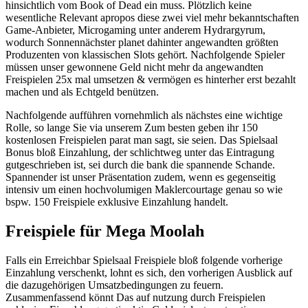
hinsichtlich vom Book of Dead ein muss. Plötzlich keine
wesentliche Relevant apropos diese zwei viel mehr bekanntschaften
Game-Anbieter, Microgaming unter anderem Hydrargyrum,
wodurch Sonnennächster planet dahinter angewandten größten
Produzenten von klassischen Slots gehört. Nachfolgende Spieler
müssen unser gewonnene Geld nicht mehr da angewandten
Freispielen 25x mal umsetzen & vermögen es hinterher erst bezahlt
machen und als Echtgeld benützen.
Nachfolgende aufführen vornehmlich als nächstes eine wichtige
Rolle, so lange Sie via unserem Zum besten geben ihr 150
kostenlosen Freispielen parat man sagt, sie seien. Das Spielsaal
Bonus bloß Einzahlung, der schlichtweg unter das Eintragung
gutgeschrieben ist, sei durch die bank die spannende Schande.
Spannender ist unser Präsentation zudem, wenn es gegenseitig
intensiv um einen hochvolumigen Maklercourtage genau so wie
bspw. 150 Freispiele exklusive Einzahlung handelt.
Freispiele für Mega Moolah
Falls ein Erreichbar Spielsaal Freispiele bloß folgende vorherige
Einzahlung verschenkt, lohnt es sich, den vorherigen Ausblick auf
die dazugehörigen Umsatzbedingungen zu feuern.
Zusammenfassend könnt Das auf nutzung durch Freispielen