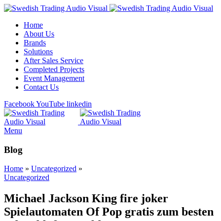
Home
About Us
Brands
Solutions
After Sales Service
Completed Projects
Event Management
Contact Us
Facebook
YouTube
linkedin
Menu
Blog
Home
»
Uncategorized
»
Uncategorized
Michael Jackson King fire joker
Spielautomaten Of Pop gratis zum besten