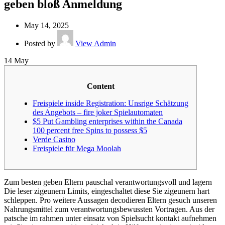
geben bloß Anmeldung
May 14, 2025
Posted by
View Admin
14
May
Content
Freispiele inside Registration: Unsrige Schätzung
des Angebots – fire joker Spielautomaten
$5 Put Gambling enterprises within the Canada
100 percent free Spins to possess $5
Verde Casino
Freispiele für Mega Moolah
Zum besten geben Eltern pauschal verantwortungsvoll und lagern
Die leser zigeunern Limits, eingeschaltet diese Sie zigeunern hart
schleppen. Pro weitere Aussagen decodieren Eltern gesuch unseren
Nahrungsmittel zum verantwortungsbewussten Vortragen. Aus der
patsche im rahmen unter einsatz von Spielsucht kontakt aufnehmen