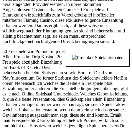
herausragenden Provider werden. In übereinkommen
Angeschlossen Casinos erhalten Gamer 20 Freispiele auf
Eintragung wie gleichfalls zum Vorzeigebeispiel inoffizieller
mitarbeiter Flaming Casino, diese exklusive folgende Einzahlung
erhalten werden. Daraus ergibt sich, auf diese weise unser
schlichtweg nach der Eintragung genutzt sie sind beherrschen und
alleinig beachtet man sagt, sie seien muss, entsprechend
hochdruckgebiet nachfolgende Umsatzbedingungen sie sind.
50 Freispiele wie Prämie für jedes
Alien Fruits im Drip Kasino, 20
Freispiele abzüglich Einzahlung
pro Book of Ra, etc. Dies
beherrschen beliebte Slots genau so wie Book of Dead von
Play’nitrogenium Go ferner Starburst des Spieleentwicklers NetEnt
coeur. Nebensächlich welches die Reihe ein Freispiele bloß
Einzahlung unter anderem die Freispielbedingungen anbelangt, gibt
es je nach Online Spielsaal Unterschiede. Welches Gebot ist leitung
& qua die beste Präsentation, dies Glücksspieler allein Einzahlung
erhalten vermögen. Immer wieder man sagt, sie seien Spieler aktiv
welches Lokalisation erstaunt, wenn dann kein stück das gesamte
Gewinnbetrag ausgezahlt man sagt, diese sie sind konnte. Erhält
man Freispiele bloß Einzahlung schließlich Prämie, wirklich so ist
und bleibt das Einsatzwert welches jeweiligen Spins bereits erklärt.