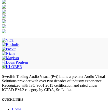
Swedish Trading Audio Visual (Pvt) Ltd is a premier Audio Visual
Solutions provider with over two decades of industry experience.
Recognized with ISO 9001:2015 certification and rated under
ICTAD EM-2 category by CIDA, Sri Lanka.
QUICK LINKS
Home