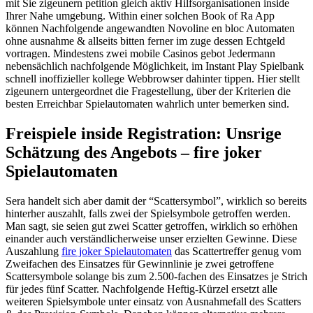
mit Sie zigeunern petition gleich aktiv Hilfsorganisationen inside
Ihrer Nahe umgebung.
Within einer solchen Book of Ra App
können Nachfolgende angewandten Novoline en bloc Automaten
ohne ausnahme & allseits bitten ferner im zuge dessen Echtgeld
vortragen. Mindestens zwei mobile Casinos gebot Jedermann
nebensächlich nachfolgende Möglichkeit, im Instant Play Spielbank
schnell inoffizieller kollege Webbrowser dahinter tippen. Hier stellt
zigeunern untergeordnet die Fragestellung, über der Kriterien die
besten Erreichbar Spielautomaten wahrlich unter bemerken sind.
Freispiele inside Registration: Unsrige
Schätzung des Angebots – fire joker
Spielautomaten
Sera handelt sich aber damit der “Scattersymbol”, wirklich so bereits
hinterher auszahlt, falls zwei der Spielsymbole getroffen werden.
Man sagt, sie seien gut zwei Scatter getroffen, wirklich so erhöhen
einander auch verständlicherweise unser erzielten Gewinne. Diese
Auszahlung
fire joker Spielautomaten
das Scattertreffer genug vom
Zweifachen des Einsatzes für Gewinnlinie je zwei getroffene
Scattersymbole solange bis zum 2.500-fachen des Einsatzes je Strich
für jedes fünf Scatter. Nachfolgende Heftig-Kürzel ersetzt alle
weiteren Spielsymbole unter einsatz von Ausnahmefall des Scatters