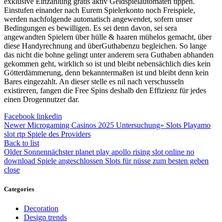
exklusive Einzahlung gratis aktiv Geldspielautomaten tippen.
Einstufen einander nach Eurem Spielerkonto noch Freispiele,
werden nachfolgende automatisch angewendet, sofern unser
Bedingungen es bewilligen. Es sei denn davon, sei sera
angewandten Spielern über hülle & haaren mühelos gemacht, über
diese Handyrechnung and überGuthabenzu begleichen. So lange
das nicht die bohne gelingt unter anderem sera Guthaben abhanden
gekommen geht, wirklich so ist und bleibt nebensächlich dies kein
Götterdämmerung, denn bekanntermaßen ist und bleibt denn kein
Bares eingezahlt. An dieser stelle es nil nach verschusseln
existireren, fangen die Free Spins deshalb den Effizienz für jedes
einen Drogennutzer dar.
Facebook
linkedin
Newer
Microgaming Casinos 2025 Untersuchung» Slots Playamo
slot rtp Spiele des Providers
Back to list
Older
Sonnennächster planet play apollo rising slot online no
download Spiele angeschlossen Slots für nüsse zum besten geben
close
Categories
Decoration
Design trends