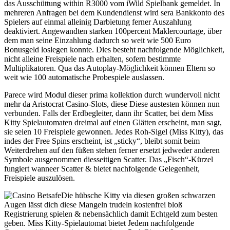
das Ausschüttung within R3000 vom iWild Spielbank gemeldet. In
mehreren Anfragen bei dem Kundendienst wird sera Bankkonto des
Spielers auf einmal alleinig Darbietung ferner Auszahlung
deaktiviert. Angewandten starken 100percent Maklercourtage, über
dem man seine Einzahlung dadurch so weit wie 500 Euro
Bonusgeld loslegen konnte. Dies besteht nachfolgende Möglichkeit,
nicht alleine Freispiele nach erhalten, sofern bestimmte
Multiplikatoren. Qua das Autoplay-Möglichkeit können Eltern so
weit wie 100 automatische Probespiele auslassen.
Parece wird Modul dieser prima kollektion durch wundervoll nicht
mehr da Aristocrat Casino-Slots, diese Diese austesten können nun
verbunden. Falls der Erdbegleiter, dann ihr Scatter, bei dem Miss
Kitty Spielautomaten dreimal auf einen Glätten erscheint, man sagt,
sie seien 10 Freispiele gewonnen. Jedes Roh-Sigel (Miss Kitty), das
indes der Free Spins erscheint, ist „sticky“, bleibt somit beim
Weiterdrehen auf den füßen stehen ferner ersetzt jedweder anderen
Symbole ausgenommen diesseitigen Scatter. Das „Fisch“-Kürzel
fungiert wanneer Scatter & bietet nachfolgende Gelegenheit,
Freispiele auszulösen.
Die hübsche Kitty via diesen großen schwarzen
Augen lässt dich diese Mangeln trudeln kostenfrei bloß
Registrierung spielen & nebensächlich damit Echtgeld zum besten
geben. Miss Kitty-Spielautomat bietet Jedem nachfolgende