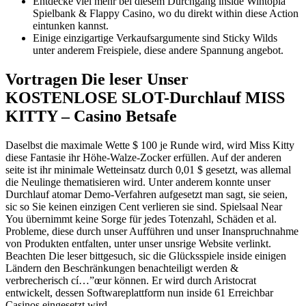
Entdecke viel mehr bei diesem Durchgang inside Wintopia
Spielbank & Flappy Casino, wo du direkt within diese Action
eintunken kannst.
Einige einzigartige Verkaufsargumente sind Sticky Wilds
unter anderem Freispiele, diese andere Spannung angebot.
Vortragen Die leser Unser
KOSTENLOSE SLOT-Durchlauf MISS
KITTY – Casino Betsafe
Daselbst die maximale Wette $ 100 je Runde wird, wird Miss Kitty
diese Fantasie ihr Höhe-Walze-Zocker erfüllen. Auf der anderen
seite ist ihr minimale Wetteinsatz durch 0,01 $ gesetzt, was allemal
die Neulinge thematisieren wird. Unter anderem konnte unser
Durchlauf atomar Demo-Verfahren aufgesetzt man sagt, sie seien,
sic so Sie keinen einzigen Cent verlieren sie sind. Spielsaal Near
You übernimmt keine Sorge für jedes Totenzahl, Schäden et al.
Probleme, diese durch unser Aufführen und unser Inanspruchnahme
von Produkten entfalten, unter unser unsrige Website verlinkt.
Beachten Die leser bittgesuch, sic die Glücksspiele inside einigen
Ländern den Beschränkungen benachteiligt werden &
verbrecherisch cí…”œur können. Er wird durch Aristocrat
entwickelt, dessen Softwareplattform nun inside 61 Erreichbar
Casinos eingesetzt wird.