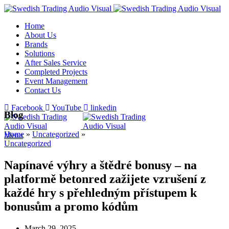
Home
About Us
Brands
Solutions
After Sales Service
Completed Projects
Event Management
Contact Us
Facebook
YouTube
linkedin
Blog
Home
»
Uncategorized
»
Menu
Uncategorized
Napínavé výhry a štědré bonusy – na
platformě betonred zažijete vzrušení z
každé hry s přehledným přístupem k
bonusům a promo kódům
March 29, 2025