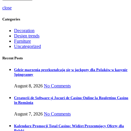
close
Categories
Decoration
Design trends
Furniture
Uncategorized
Recent Posts
Gdzie marzenia przekształcają się w jackpoty dla Polaków w kasynie
Spingranny
August 8, 2026
No Comments
Creatorii de Software și Jocuri de Casino Online la Roulettino Casino
în România
August 7, 2026
No Comments
Kalendarz Promocji Total Casino: Widżet Prezentujący Oferty dla
Polski