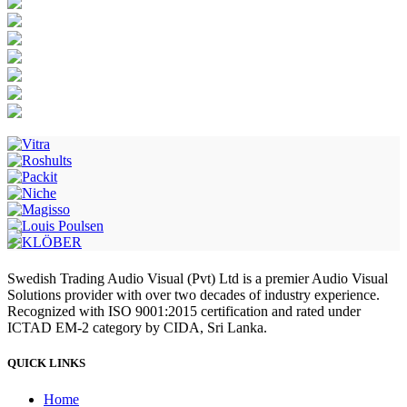
Swedish Trading Audio Visual (Pvt) Ltd is a premier Audio Visual
Solutions provider with over two decades of industry experience.
Recognized with ISO 9001:2015 certification and rated under
ICTAD EM-2 category by CIDA, Sri Lanka.
QUICK LINKS
Home