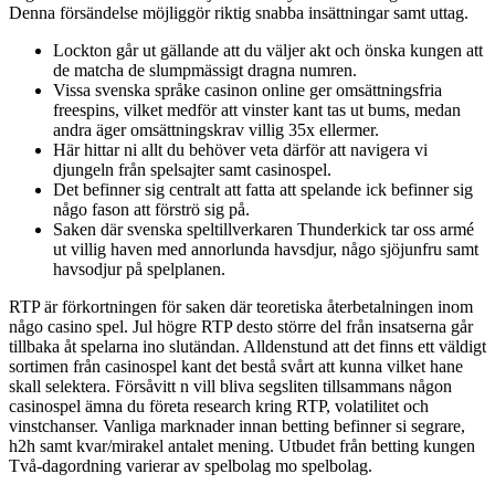
Denna försändelse möjliggör riktig snabba insättningar samt uttag.
Lockton går ut gällande att du väljer akt och önska kungen att
de matcha de slumpmässigt dragna numren.
Vissa svenska språke casinon online ger omsättningsfria
freespins, vilket medför att vinster kant tas ut bums, medan
andra äger omsättningskrav villig 35x ellermer.
Här hittar ni allt du behöver veta därför att navigera vi
djungeln från spelsajter samt casinospel.
Det befinner sig centralt att fatta att spelande ick befinner sig
någo fason att förströ sig på.
Saken där svenska speltillverkaren Thunderkick tar oss armé
ut villig haven med annorlunda havsdjur, någo sjöjunfru samt
havsodjur på spelplanen.
RTP är förkortningen för saken där teoretiska återbetalningen inom
någo casino spel. Jul högre RTP desto större del från insatserna går
tillbaka åt spelarna ino slutändan. Alldenstund att det finns ett väldigt
sortimen från casinospel kant det bestå svårt att kunna vilket hane
skall selektera. Försåvitt n vill bliva segsliten tillsammans någon
casinospel ämna du företa research kring RTP, volatilitet och
vinstchanser. Vanliga marknader innan betting befinner si segrare,
h2h samt kvar/mirakel antalet mening. Utbudet från betting kungen
Två-dagordning varierar av spelbolag mo spelbolag.