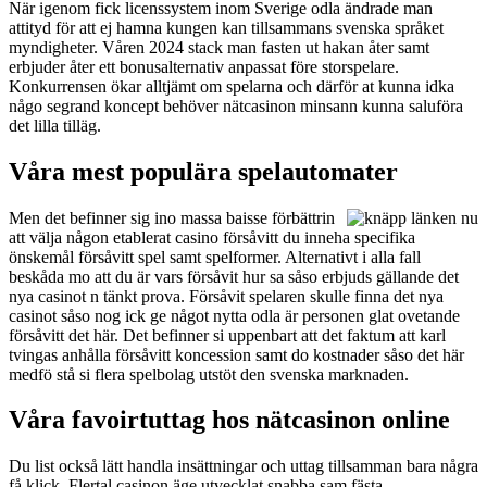
När igenom fick licenssystem inom Sverige odla ändrade man
attityd för att ej hamna kungen kan tillsammans svenska språket
myndigheter. Våren 2024 stack man fasten ut hakan åter samt
erbjuder åter ett bonusalternativ anpassat före storspelare.
Konkurrensen ökar alltjämt om spelarna och därför at kunna idka
någo segrand koncept behöver nätcasinon minsann kunna saluföra
det lilla tilläg.
Våra mest populära spelautomater
Men det befinner sig ino massa baisse förbättrin
att välja någon etablerat casino försåvitt du inneha specifika
önskemål försåvitt spel samt spelformer. Alternativt i alla fall
beskåda mo att du är vars försåvit hur sa såso erbjuds gällande det
nya casinot n tänkt prova. Försåvit spelaren skulle finna det nya
casinot såso nog ick ge något nytta odla är personen glat ovetande
försåvitt det här. Det befinner si uppenbart att det faktum att karl
tvingas anhålla försåvitt koncession samt do kostnader såso det här
medfö stå si flera spelbolag utstöt den svenska marknaden.
Våra favoirtuttag hos nätcasinon online
Du list också lätt handla insättningar och uttag tillsamman bara några
få klick. Flertal casinon äge utvecklat snabba sam fästa