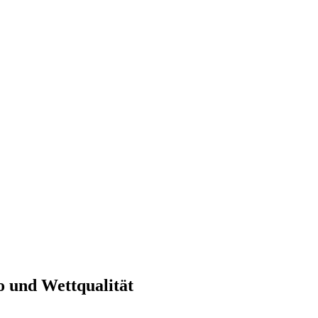
no und Wettqualität