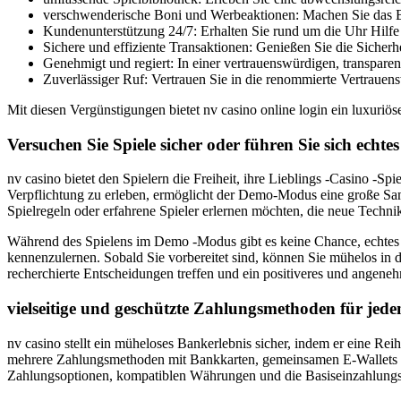
verschwenderische Boni und Werbeaktionen: Machen Sie das Bes
Kundenunterstützung 24/7: Erhalten Sie rund um die Uhr Hilf
Sichere und effiziente Transaktionen: Genießen Sie die Siche
Genehmigt und regiert: In einer vertrauenswürdigen, transpare
Zuverlässiger Ruf: Vertrauen Sie in die renommierte Vertrauens
Mit diesen Vergünstigungen bietet nv casino online login ein luxuriös
Versuchen Sie Spiele sicher oder führen Sie sich echte
nv casino bietet den Spielern die Freiheit, ihre Lieblings -Casino -
Verpflichtung zu erleben, ermöglicht der Demo-Modus eine große Sam
Spielregeln oder erfahrene Spieler erlernen möchten, die neue Techni
Während des Spielens im Demo -Modus gibt es keine Chance, echtes Ge
kennenzulernen. Sobald Sie vorbereitet sind, können Sie mühelos in
recherchierte Entscheidungen treffen und ein positiveres und angeneh
vielseitige und geschützte Zahlungsmethoden für jede
nv casino stellt ein müheloses Bankerlebnis sicher, indem er eine Re
mehrere Zahlungsmethoden mit Bankkarten, gemeinsamen E-Wallets un
Zahlungsoptionen, kompatiblen Währungen und die Basiseinzahlungsb