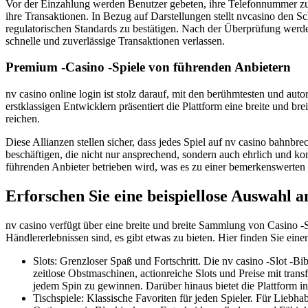
Vor der Einzahlung werden Benutzer gebeten, ihre Telefonnummer zu 
ihre Transaktionen. In Bezug auf Darstellungen stellt nvcasino den S
regulatorischen Standards zu bestätigen. Nach der Überprüfung werde
schnelle und zuverlässige Transaktionen verlassen.
Premium -Casino -Spiele von führenden Anbietern
nv casino online login ist stolz darauf, mit den berühmtesten und aut
erstklassigen Entwicklern präsentiert die Plattform eine breite und br
reichen.
Diese Allianzen stellen sicher, dass jedes Spiel auf nv casino bahn
beschäftigen, die nicht nur ansprechend, sondern auch ehrlich und ko
führenden Anbieter betrieben wird, was es zu einer bemerkenswerten 
Erforschen Sie eine beispiellose Auswahl a
nv casino verfügt über eine breite und breite Sammlung von Casino -Sp
Händlererlebnissen sind, es gibt etwas zu bieten. Hier finden Sie einen
Slots: Grenzloser Spaß und Fortschritt. Die nv casino -Slot -B
zeitlose Obstmaschinen, actionreiche Slots und Preise mit tra
jedem Spin zu gewinnen. Darüber hinaus bietet die Plattform in
Tischspiele: Klassische Favoriten für jeden Spieler. Für Liebhab