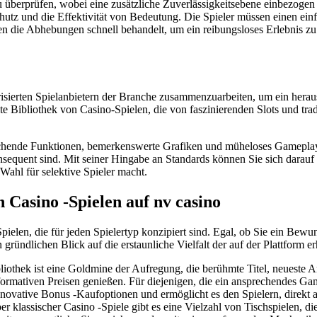
überprüfen, wobei eine zusätzliche Zuverlässigkeitsebene einbezogen
chutz und die Effektivität von Bedeutung. Die Spieler müssen einen ein
n die Abhebungen schnell behandelt, um ein reibungsloses Erlebnis zu
orisierten Spielanbietern der Branche zusammenzuarbeiten, um ein herau
eite Bibliothek von Casino-Spielen, die von faszinierenden Slots und tr
brechende Funktionen, bemerkenswerte Grafiken und müheloses Gameplays
nsequent sind. Mit seiner Hingabe an Standards können Sie sich darauf
Wahl für selektive Spieler macht.
n Casino -Spielen auf nv casino
ielen, die für jeden Spielertyp konzipiert sind. Egal, ob Sie ein Bewun
 gründlichen Blick auf die erstaunliche Vielfalt der auf der Plattform er
ibliothek ist eine Goldmine der Aufregung, die berühmte Titel, neueste 
nsformativen Preisen genießen. Für diejenigen, die ein ansprechendes G
novative Bonus -Kaufoptionen und ermöglicht es den Spielern, direkt a
er klassischer Casino -Spiele gibt es eine Vielzahl von Tischspielen, di