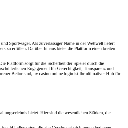
s und Sportwager. Als zuverlässiger Name in der Wettwelt liefert
s zu erfüllen. Darüber hinaus bietet die Plattform einen breiten
ie Plattform sorgt für die Sicherheit der Spieler durch die
rschütterlichen Engagement für Gerechtigkeit, Transparenz und
ener Bettor sind, nv casino online login ist Ihr ultimativer Hub für
ltungserlebnis bietet. Hier sind die wesentlichen Stärken, die
 Live -Händlersorten, die alle Geschmacksrichtungen bedienen.