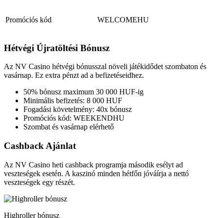
Promóciós kód
WELCOMEHU
Hétvégi Újratöltési Bónusz
Az NV Casino hétvégi bónusszal növeli játékidődet szombaton és
vasárnap. Ez extra pénzt ad a befizetéseidhez.
50% bónusz maximum 30 000 HUF-ig
Minimális befizetés: 8 000 HUF
Fogadási követelmény: 40x bónusz
Promóciós kód: WEEKENDHU
Szombat és vasárnap elérhető
Cashback Ajánlat
Az NV Casino heti cashback programja második esélyt ad
veszteségek esetén. A kaszinó minden hétfőn jóváírja a nettó
veszteségek egy részét.
Highroller bónusz