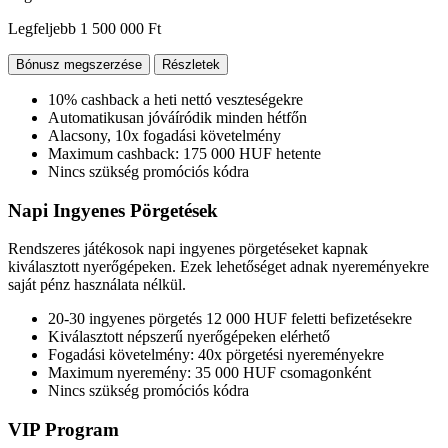
Legfeljebb 1 500 000 Ft
Bónusz megszerzése
Részletek
10% cashback a heti nettó veszteségekre
Automatikusan jóváíródik minden hétfőn
Alacsony, 10x fogadási követelmény
Maximum cashback: 175 000 HUF hetente
Nincs szükség promóciós kódra
Napi Ingyenes Pörgetések
Rendszeres játékosok napi ingyenes pörgetéseket kapnak
kiválasztott nyerőgépeken. Ezek lehetőséget adnak nyereményekre
saját pénz használata nélkül.
20-30 ingyenes pörgetés 12 000 HUF feletti befizetésekre
Kiválasztott népszerű nyerőgépeken elérhető
Fogadási követelmény: 40x pörgetési nyereményekre
Maximum nyeremény: 35 000 HUF csomagonként
Nincs szükség promóciós kódra
VIP Program