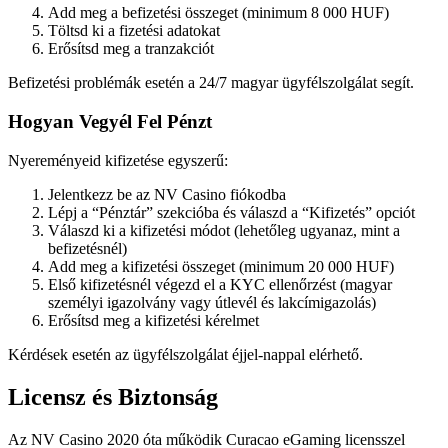
Add meg a befizetési összeget (minimum 8 000 HUF)
Töltsd ki a fizetési adatokat
Erősítsd meg a tranzakciót
Befizetési problémák esetén a 24/7 magyar ügyfélszolgálat segít.
Hogyan Vegyél Fel Pénzt
Nyereményeid kifizetése egyszerű:
Jelentkezz be az NV Casino fiókodba
Lépj a “Pénztár” szekcióba és válaszd a “Kifizetés” opciót
Válaszd ki a kifizetési módot (lehetőleg ugyanaz, mint a
befizetésnél)
Add meg a kifizetési összeget (minimum 20 000 HUF)
Első kifizetésnél végezd el a KYC ellenőrzést (magyar
személyi igazolvány vagy útlevél és lakcímigazolás)
Erősítsd meg a kifizetési kérelmet
Kérdések esetén az ügyfélszolgálat éjjel-nappal elérhető.
Licensz és Biztonság
Az NV Casino 2020 óta működik Curacao eGaming licensszel