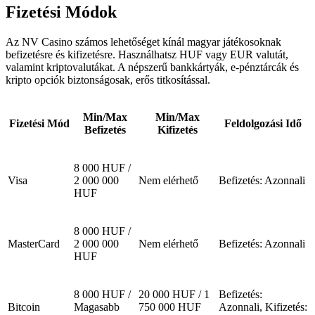
Fizetési Módok
Az NV Casino számos lehetőséget kínál magyar játékosoknak
befizetésre és kifizetésre. Használhatsz HUF vagy EUR valutát,
valamint kriptovalutákat. A népszerű bankkártyák, e-pénztárcák és
kripto opciók biztonságosak, erős titkosítással.
Min/Max
Min/Max
Fizetési Mód
Feldolgozási Idő
Befizetés
Kifizetés
8 000 HUF /
Visa
2 000 000
Nem elérhető
Befizetés: Azonnali
HUF
8 000 HUF /
MasterCard
2 000 000
Nem elérhető
Befizetés: Azonnali
HUF
8 000 HUF /
20 000 HUF / 1
Befizetés:
Bitcoin
Magasabb
750 000 HUF
Azonnali, Kifizetés: