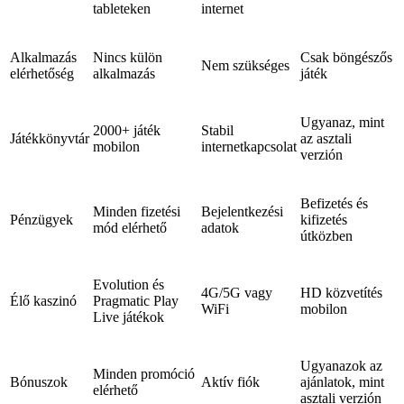
tableteken
internet
Alkalmazás
Nincs külön
Csak böngészős
Nem szükséges
elérhetőség
alkalmazás
játék
Ugyanaz, mint
2000+ játék
Stabil
Játékkönyvtár
az asztali
mobilon
internetkapcsolat
verzión
Befizetés és
Minden fizetési
Bejelentkezési
Pénzügyek
kifizetés
mód elérhető
adatok
útközben
Evolution és
4G/5G vagy
HD közvetítés
Élő kaszinó
Pragmatic Play
WiFi
mobilon
Live játékok
Ugyanazok az
Minden promóció
Bónuszok
Aktív fiók
ajánlatok, mint
elérhető
asztali verzión