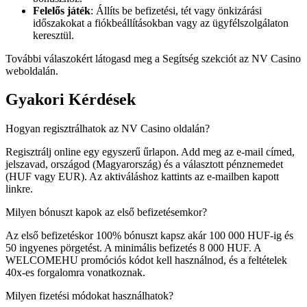
Felelős játék
: Állíts be befizetési, tét vagy önkizárási
időszakokat a fiókbeállításokban vagy az ügyfélszolgálaton
keresztül.
További válaszokért látogasd meg a Segítség szekciót az NV Casino
weboldalán.
Gyakori Kérdések
Hogyan regisztrálhatok az NV Casino oldalán?
Regisztrálj online egy egyszerű űrlapon. Add meg az e-mail címed,
jelszavad, országod (Magyarország) és a választott pénznemedet
(HUF vagy EUR). Az aktiváláshoz kattints az e-mailben kapott
linkre.
Milyen bónuszt kapok az első befizetésemkor?
Az első befizetéskor 100% bónuszt kapsz akár 100 000 HUF-ig és
50 ingyenes pörgetést. A minimális befizetés 8 000 HUF. A
WELCOMEHU promóciós kódot kell használnod, és a feltételek
40x-es forgalomra vonatkoznak.
Milyen fizetési módokat használhatok?