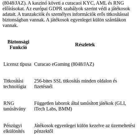
(8048/JAZ). A kaszinó követi a curacaoi KYC, AML és RNG
előírásokat. Az európai GDPR szabályok szerint védi a játékosok
adatait. A tranzakciók és személyes információk erős titkosítással
biztonságban vannak. A játékosok egyenlegei külön számlákon
vannak.
Biztonsági
Részletek
Funkció
Licensz típusa
Curacao eGaming (8048/JAZ)
Titkosítási
256-bites SSL titkosítás minden oldalon és
technológia
fizetésnél
RNG
Független laborok által tanúsított játékok (GLI,
tanúsítvány
iTech Labs, BMM)
Pénzügyi
Játékosok egyenlegei külön kezelve az üzemeltetési
elkülönítés
pénzektől