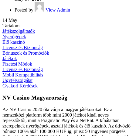
Posted by
View Admin
14
May
Tartalom
Játékszolgáltatók
Nyerőgépek
Élő kaszinó
Licensz és Biztonság
Bónuszok és Promóciók
Játékok
Fizetési Módok
Licensz és Biztonság
Mobil Kompatibilitás
Ügyfélszolgálat
Gyakori Kérdések
NV Casino Magyarország
Az NV Casino 2020 óta várja a magyar játékosokat. Ez a
nemzetközi platform több mint 2000 játékot kínál neves
fejlesztőktől, mint a Pragmatic Play és a NetEnt. A kínálatban
szerepelnek nyerőgépek, asztali játékok és élő kaszinó. Az üdvözlő
bónusz 100% akár 100 000 HUF-ig, plusz 50 ingyenes pörgetés.