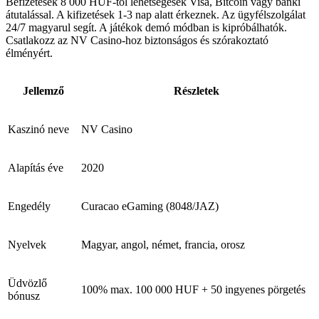
Befizetések 8 000 HUF-tól lehetségesek Visa, Bitcoin vagy banki
átutalással. A kifizetések 1-3 nap alatt érkeznek. Az ügyfélszolgálat
24/7 magyarul segít. A játékok demó módban is kipróbálhatók.
Csatlakozz az NV Casino-hoz biztonságos és szórakoztató
élményért.
Jellemző
Részletek
Kaszinó neve
NV Casino
Alapítás éve
2020
Engedély
Curacao eGaming (8048/JAZ)
Nyelvek
Magyar, angol, német, francia, orosz
Üdvözlő
100% max. 100 000 HUF + 50 ingyenes pörgetés
bónusz