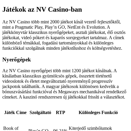
Játékok az NV Casino-ban
Az NV Casino több mint 2000 játékot kínál vezető fejlesztőktől,
mint a Pragmatic Play, Play’n GO, NetEnt és Evolution. A
játékkönyvtár klasszikus nyerőgépeket, asztali játékokat, élő osztós
játékokat, videó pókert és kaparós sorsjegyeket tartalmaz. A címek
különböző témákkal, fogadási tartományokkal és különleges
funkciókkal szolgálnak minden játékstílushoz és költségvetéshez.
Nyerőgépek
Az NV Casino nyerőgépei több mint 1200 játékot kínálnak. A
kínálatban klasszikus gyümölcsös gépek, összetett történetű
videoslotok és életet megváltoztató nyereményű progresszív
jackpotok találhatók. A magyar játékosok különösen kedvelik a
bónuszvásárlási funkcióval és Megaways mechanikával rendelkező
címeket. A kaszinó rendszeresen új játékokkal frissíti a választékot.
Játék Címe
Szolgáltató
RTP
Különleges Funkció
Book of
Kiterjedő szimbólumok
Play’n GO
96,21%