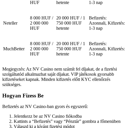
HUF
hetente
1-3 nap
8 000 HUF /
20 000 HUF / 1
Befizetés:
Neteller
2 000 000
750 000 HUF
Azonnali, Kifizetés:
HUF
hetente
1-3 nap
8 000 HUF /
20 000 HUF / 1
Befizetés:
MuchBetter
2 000 000
750 000 HUF
Azonnali, Kifizetés:
HUF
hetente
1-3 nap
Megjegyzés: Az NV Casino nem számít fel díjakat, de a fizetési
szolgáltatód alkalmazhat saját díjakat. VIP játékosok gyorsabb
kifizetéseket kapnak. Minden kifizetés előtt KYC ellenőrzés
szükséges.
Hogyan Fizess Be
Befizetés az NV Casino-ban gyors és egyszerű:
Jelentkezz be az NV Casino fiókodba
Kattints a “Befizetés” vagy “Pénztár” gombra a főmenüben
Válaszd ki a kívánt fizetési módot