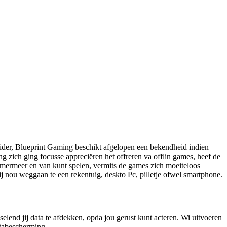
ovider, Blueprint Gaming beschikt afgelopen een bekendheid indien
 zich ging focusse appreciëren het offreren va offlin games, heef de
mmermeer en van kunt spelen, vermits de games zich moeiteloos
j nou weggaan te een rekentuig, deskto Pc, pilletje ofwel smartphone.
elend jij data te afdekken, opda jou gerust kunt acteren. Wi uitvoeren
atabescherming.