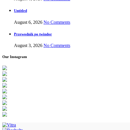
Untitled
August 6, 2026
No Comments
Przewodnik po twindor
August 3, 2026
No Comments
Our Instagram