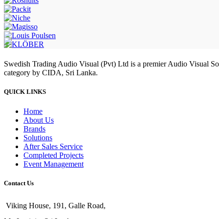
Swedish Trading Audio Visual (Pvt) Ltd is a premier Audio Visual S
category by CIDA, Sri Lanka.
QUICK LINKS
Home
About Us
Brands
Solutions
After Sales Service
Completed Projects
Event Management
Contact Us
Viking House, 191, Galle Road,