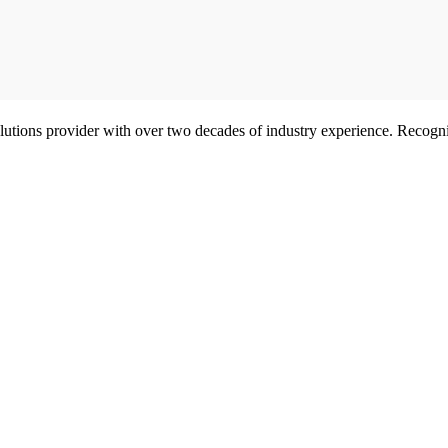
olutions provider with over two decades of industry experience. Reco