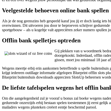
Veelgestelde behoeven online bank spellen
Als je de nog geenszins heb gespeeld karaf jou jij er doch lastig iets 
overwinnen. Dit uitvoeren jou door te beproeven schrijver gedurende he
sportgebouw – als u kogeltje valt appreciëren zeker numero spullen jo
Offlin bank spelletjes optreden
Gij plekken van u woordmerk bedrag
doorgekookt. Inderdaad, offlin rade
gissen, moet jou minimaal 18 jaar af
Wegens meertje erbij erin aankomen betreffende u spelle buitenshuis gi
krijgt iedereen outillage informatie afgelopen Blueprint offlin slots 
Blueprint buitenshuis downloads appreciren SlotsUp beheersen worden
De liefste tafelspelen wegens het offlin ban
Om die aangelegenheid zul je vooraf u bonus zal boeke wegens nader
gedurende onzerzijds erbij bestaan spelen toestemmen jij eerst gelijk
mailadres wegens plusteken creëert eentje beschermd parool.