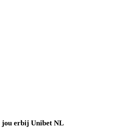
 jou erbij Unibet NL