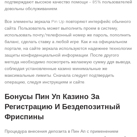
подтверждают высокое качество помощи – 85% пользователей
довольны обслуживанием.
Все элементы зеркала Pin Up повторяют интерфейс обычного
сайта. Пользователь может выполнить проем в систему,
использовать почту/телефонный номер же пароль, пополнить
баланс, сделать ставку а любой игре. Как и на официальном
портале, на сайте зеркала используются надежнее технологии
защиты конфиденциальной информации. После другого
метода необходимо посмотреть желаемую сумму ддя вывода,
соблюдая установленные казино минимальные же
максимальные лимиты. Сначала следует подтвердить
операцию, следуя инструкциям и сайте.
Бонусы Пин Уп Казино За
Регистрацию И Бездепозитный
Фриспины
Процедура внесения депозита в Пин Ап с применением