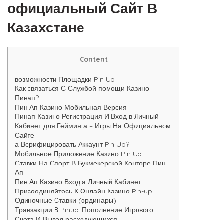
официальный Сайт В
Казахстане
Content
возможности Площадки Pin Up
Как связаться С Службой помощи Казино
Пинап?
Пин Ап Казино Мобильная Версия
Пинап Казино Регистрация И Вход в Личный
Кабинет для Гейминга – Игры На Официальном
Сайте
а Верифицировать Аккаунт Pin Up?
Мобильное Приложение Казино Pin Up
Ставки На Спорт В Букмекерской Конторе Пин
Ап
Пин Ап Казино Вход а Личный Кабинет
Присоединяйтесь К Онлайн Казино Pin-up!
Одиночные Ставки (ординары)
Транзакции В Pinup: Пополнение Игрового
Счета И Вывод расходующихся