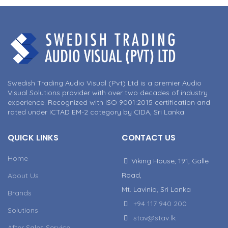
Swedish Trading Audio Visual (Pvt) Ltd is a premier Audio
Visual Solutions provider with over two decades of industry
experience. Recognized with ISO 9001:2015 certification and
rated under ICTAD EM-2 category by CIDA, Sri Lanka.
QUICK LINKS
CONTACT US
Home
Viking House, 191, Galle
Road,
About Us
Mt. Lavinia, Sri Lanka
Brands
+94 117 940 200
Solutions
stav@stav.lk
After Sales Service