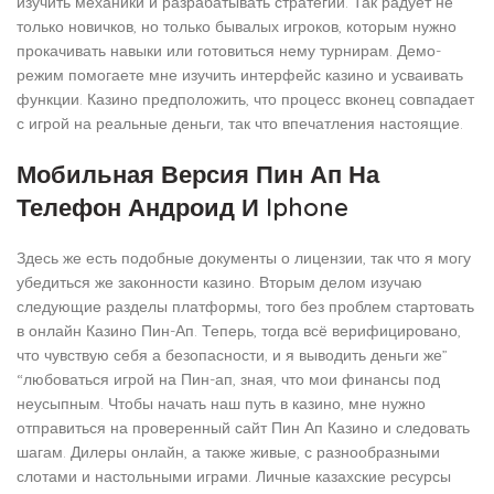
изучить механики и разрабатывать стратегии. Так радует не
только новичков, но только бывалых игроков, которым нужно
прокачивать навыки или готовиться нему турнирам. Демо-
режим помогаете мне изучить интерфейс казино и усваивать
функции. Казино предположить, что процесс вконец совпадает
с игрой на реальные деньги, так что впечатления настоящие.
Мобильная Версия Пин Ап На
Телефон Андроид И Iphone
Здесь же есть подобные документы о лицензии, так что я могу
убедиться же законности казино. Вторым делом изучаю
следующие разделы платформы, того без проблем стартовать
в онлайн Казино Пин-Ап. Теперь, тогда всё верифицировано,
что чувствую себя а безопасности, и я выводить деньги же”
“любоваться игрой на Пин-ап, зная, что мои финансы под
неусыпным. Чтобы начать наш путь в казино, мне нужно
отправиться на проверенный сайт Пин Ап Казино и следовать
шагам. Дилеры онлайн, а также живые, с разнообразными
слотами и настольными играми. Личные казахские ресурсы