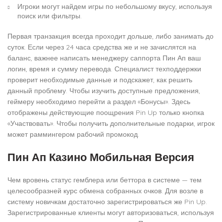
Игроки могут найдем игры по небольшому вкусу, используя
поиск или фильтры.
Первая транзакция всегда проходит дольше, либо занимать до
суток. Если через 24 часа средства же и не зачислятся на
баланс, важнее написать менеджеру саппорта Пин Ап ваш
логин, время и сумму перевода. Специалист техподдержки
проверит необходимые данные и подскажет, как решить
данный проблему. Чтобы изучить доступные предложения,
геймеру необходимо перейти а раздел «Бонусы». Здесь
отображены действующие поощрения Pin Up только кнопка
«Участвовать». Чтобы получить дополнительные подарки, игрок
может раммингером рабочий промокод.
Пин Ап Казино Мобильная Версия
Чем вровень статус гемблера или беттора в системе — тем
целесообразней курс обмена собранных очков. Для возле в
систему новичкам достаточно зарегистрироваться же Pin Up.
Зарегистрированные клиенты могут авторизоваться, используя