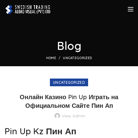
Blog
HOME
UNCATEGORIZED
UNCATEGORIZED
Онлайн Казино Pin Up Играть на
Официальном Сайте Пин Ап
View Admin
Pin Up Kz Пин Ап