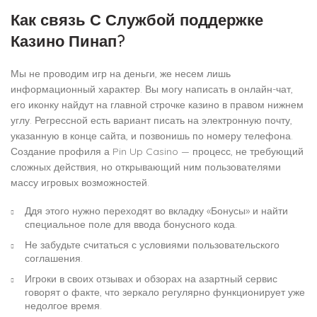
Как связь С Службой поддержке
Казино Пинап?
Мы не проводим игр на деньги, же несем лишь
информационный характер. Вы могу написать в онлайн-чат,
его иконку найдут на главной строчке казино в правом нижнем
углу. Регрессной есть вариант писать на электронную почту,
указанную в конце сайта, и позвонишь по номеру телефона.
Создание профиля а Pin Up Casino — процесс, не требующий
сложных действия, но открывающий ним пользователями
массу игровых возможностей.
Ддя этого нужно переходят во вкладку «Бонусы» и найти
специальное поле для ввода бонусного кода.
Не забудьте считаться с условиями пользовательского
соглашения.
Игроки в своих отзывах и обзорах на азартный сервис
говорят о факте, что зеркало регулярно функционирует уже
недолгое время.