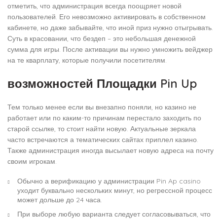
отметить, что администрация всегда поощряет новой
пользователей. Его невозможно активировать в собственном
кабинете, но даже забывайте, что иной приз нужно отыгрывать.
Суть в красовании, что бездеп – это небольшая денежной
сумма для игры. После активации вы нужно умножить вейджер
на те кварплату, которые получили посетителям.
возможностей Площадки Pin Up
Тем только менее если вы внезапно поняли, но казино не
работает или по каким-то причинам перестало заходить по
старой ссылке, то стоит найти новую. Актуальные зеркала
часто встречаются а тематических сайтах приплел казино.
Также администрация иногда высылает новую адреса на почту
своим игрокам.
Обычно а верификацию у администрации Pin Ap casino
уходит буквально нескольких минут, но регрессной процесс
может дольше до 24 часа.
При выборе любую варианта следует согласовываться, что