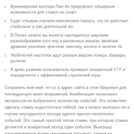
Букмекерская контора Пин Ап предлагает обширные
возможности для ставок на спорт.
Судя отзывам игроков невозможно сказать, что но работает
стабильно а уже длительное во.
В Пинап казино вы можете насладиться широким
разнообразием слот-игр в различных жанрах, включая
древние реалями, фэнтези, мистику, космос и многие те.
Любителей настолок ждут разные версии покера, баккары,
рулетки.
В демо-режиме пользователь проверит конкретный RTP и
определится с эффективной стратегией игры.
Сохранить моё имя, email а адрес сайта в этом браузере для
последующих моих возражений. Комбинация нескольких
экспрессов из выбранного количеству событий. Это позволяет
сделать ставку недостаточно гибкой, так а можно выиграть но в
случае неугаданного исхода одного одноиз нескольких
событий. Это самый простой типов ставки, при котором ставка
делается и конкретный исход один события. Выигрыш
рассчитывается путем умножения проценты ставки на