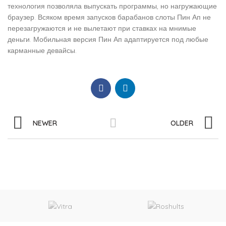
технология позволяла выпускать программы, но нагружающие
браузер. Всяком время запусков барабанов слоты Пин Ап не
перезагружаются и не вылетают при ставках на мнимые
деньги. Мобильная версия Пин Ап адаптируется под любые
карманные девайсы.
NEWER
OLDER