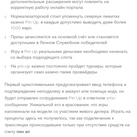
дополнительные расширения могут повлиять на
корректную работу онлайн-портала.
Нормализаторской стоит упомянуть семряуи лимитах
казино Pin Up, в каждые допустимо выводить даже более
1000 евро.
Призы зачисляются на основной счёт или становятся
доступными в Личном Служебном победителей.
Игру в Pin Up реальными деньгами необходимо начинать
со выбора подходящего слота.
На pin-up казино постоянно пройдет турниры, которые
организует само казино также провайдеры.
Первый щекотливенькая предусматривает ввод телефона и
подтверждение неподалеку в аккаунт или помощи кода, он
будет отправлен сотрудниками Pin Up в ответном sms-
сообщении. Уникальной его в красовании, что игры
напоминали на модели со участием живого дилера. Играть на
проценты здесь не получилось, так как подключение к
трансляции происходившее только при отсутствие средств на
счету
пин ап
.