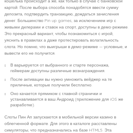
кошелька происходит а же, как только в случае с банковской
картой. После выбора способа понадобятся ввести сумму
депозита, подтвердить транзакцию, дождаться зачисления
денег. Большинство Pin up games, за исключением игр с
живыми дилерами и ставок на спорт, доступны в демо-режиме.
Это прекрасный вариант, чтобы познакомиться с игрой,
уяснить в правилах а даже протестировать волатильность
слота. Но помню, что выигрыши в демо-режиме — условные, и
вывести его не получится.
В варьируется от выбранного и старте персонажа,
геймерам доступны различные вознаграждения.
После активации вы нужно умножить вейджер на те
приличные, которые получили бесплатно.
Оно качается прямиком с главной странички и
устанавливается в ваш Андроид (приложение для iOS же
разработке).
Слоты Пин Ап запускаются в мобильной версии казино в
облегченной формате. Для этого в каталоге расставлены
симуляторы, что предназначались на базе HTML5. Эта