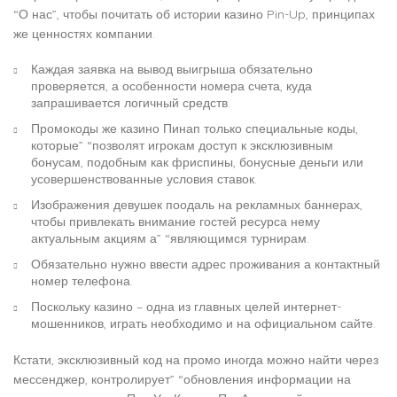
“О нас”, чтобы почитать об истории казино Pin-Up, принципах
же ценностях компании.
Каждая заявка на вывод выигрыша обязательно
проверяется, а особенности номера счета, куда
запрашивается логичный средств.
Промокоды же казино Пинап только специальные коды,
которые” “позволят игрокам доступ к эксклюзивным
бонусам, подобным как фриспины, бонусные деньги или
усовершенствованные условия ставок.
Изображения девушек поодаль на рекламных баннерах,
чтобы привлекать внимание гостей ресурса нему
актуальным акциям а” “являющимся турнирам.
Обязательно нужно ввести адрес проживания а контактный
номер телефона.
Поскольку казино – одна из главных целей интернет-
мошенников, играть необходимо и на официальном сайте.
Кстати, эксклюзивный код на промо иногда можно найти через
мессенджер, контролирует” “обновления информации на