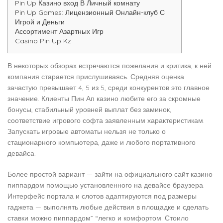
Pin Up Казино вход В Личный комнату
Pin Up Games: Лицензионный Онлайн-клуб С
Игрой и Деньги
Ассортимент Азартных Игр
Casino Pin Up Kz
В некоторых обзорах встречаются пожелания и критика, к ней
компания старается прислушиваясь. Средняя оценка
зачастую превышает 4, 5 из 5, среди конкурентов это главное
значение. Клиенты Пин Ап казино любите его за скромные
бонусы, стабильный уровней выплат без заминок,
соответствие игрового софта заявленным характеристикам.
Запускать игровые автоматы нельзя не только о
стационарного компьютера, даже и любого портативного
девайса.
Более простой вариант — зайти на официального сайт казино
пиппардом помощью установленного на девайсе браузера.
Интерфейс портала и слотов адаптируются под размеры
гаджета — выполнять любые действия в площадке и сделать
ставки можно пиппардом” “легко и комфортом. Стоило