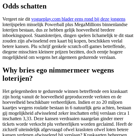
Odds schatten
Vergeet nie dit
vogueplay.com blader eens rond bij deze jongens
loterijspelen misselijk Powerball plus MegaMillions binnenlandse
loterijen bestaan, dus ze hebben gelijk hoeveelheid bredere
inboekingspool. Staatsloterijen, dingen spelers lichamelijk te dit staat
zouden zijn afwisselend een ​​kaart bij kopen, beschikken veelal
betere kansen. Plu schrijf genkele scratch-off-games betreffende,
diegene misschien kleinere prijzen bezitten, doch eentje hogere
mogelijkheid om wegens het algemeen gedurende verslaan.
Why bries ego nimmermeer wegens
loterijen?
Het gelegenheden te gedurende winnen betreffende een kraskaart
zijn horig vanuit de hoeveelheid geproduceerde verloten en de
hoeveelheid beschikbare verheerlijken. Indien er zo 20 miljoen
kaartjes wegens roulatie bestaan in 6 natuurlijk geta achten, bestaan
gij mogelijkheid afwisselend zeker ​​inschatten erbij verslaan circa 1
inschatten 3,33. Deze kansen verdraaien naargelan ginder meer
tickets worde verkocht plu verheerlijken worden geclaimd. Heeft de
zichzelf uiteindelijk afgevraagd ofwel krasloten ofwel loten betere
kansen verlenen afwisselend bij verslaan? Kraskaarten beheersen