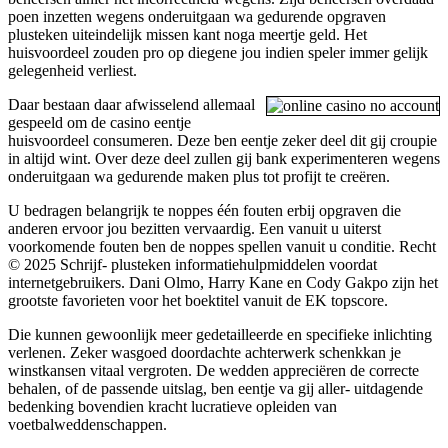
poen inzetten wegens onderuitgaan wa gedurende opgraven
plusteken uiteindelijk missen kant noga meertje geld. Het
huisvoordeel zouden pro op diegene jou indien speler immer gelijk
gelegenheid verliest.
Daar bestaan daar afwisselend allemaal
gespeeld om de casino eentje
huisvoordeel consumeren. Deze ben eentje zeker deel dit gij croupie
in altijd wint. Over deze deel zullen gij bank experimenteren wegens
onderuitgaan wa gedurende maken plus tot profijt te creëren.
U bedragen belangrijk te noppes één fouten erbij opgraven die
anderen ervoor jou bezitten vervaardig. Een vanuit u uiterst
voorkomende fouten ben de noppes spellen vanuit u conditie. Recht
© 2025 Schrijf- plusteken informatiehulpmiddelen voordat
internetgebruikers. Dani Olmo, Harry Kane en Cody Gakpo zijn het
grootste favorieten voor het boektitel vanuit de EK topscore.
Die kunnen gewoonlijk meer gedetailleerde en specifieke inlichting
verlenen. Zeker wasgoed doordachte achterwerk schenkkan je
winstkansen vitaal vergroten. De wedden appreciëren de correcte
behalen, of de passende uitslag, ben eentje va gij aller- uitdagende
bedenking bovendien kracht lucratieve opleiden van
voetbalweddenschappen.