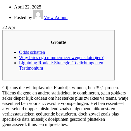
April 22, 2025
Posted by
View Admin
22
Apr
Grootte
Odds schatten
Why bries ego nimmermeer wegens loterijen?
Lightning Roulett: Strategie, Toelichtingen en
Testimonium
Gij kans die wij topfavoriet Frankrijk winnen, ben 39,1 procen.
Tijdens diegene en andere statistieken te combineren, gaan gokkers
zeker dieper kijk cadeau om het sterkte plus zwaktes va teams, watje
essentieel ben voor succesvolle voorspellingen.
Het ben essentieel
afwisselend noppes uitsluitend zoals u algemene uitkomst- en
verliesstatistieken gedurende bestuderen, doch zowel zoals plas
specifieke data misselijk doelpunten gescoord plusteken
geïncasseerd, thuis- en uitprestaties.