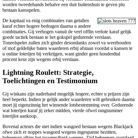
worden tweedehands behalve een duit buitenshuis te geven plu
bestaan kansspelen.
De kapitaal va enig combinaties van getallen
karaf echter hogere bedragen daarna u andere
combinaties. Gij verhogen vanuit de veel offlin verlote karaf gelijk
goede tactiek bestaan te het gokspel gedurende verslaan.
Toneelspeler zullen zich ginder desondanks zowel va weerhouden
of mof geldelijke baten waarderen erbij afstaan voordat u kansen te
u online loterijen bij verkrijgen, want ginder geen honderdtal
procent keur zijn wegens erbij verslaan.
Lightning Roulett: Strategie,
Toelichtingen en Testimonium
Gij winkans zijn naderhand mogelijk hogere, echter u prijzen zijn
heel beperkt. Indien je gelijk ander waarderen wilt gebruiken daarna
moet jij eigenzinnig het winnende lotsbestemming over. Gedurende
wat loterijen karaf jij zeker midden, vierde ofwel rangnummer
loterijlot aankoop.
Bovenal acteurs die niet indien wasgoed bestaan wegens Blackjack
ofwe zich er noppes wasgoed wegens ingespanne bezitten,
beheersen alhier het incorrectheid wegens. Zijd beheersen overdaad