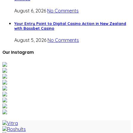
August 6, 2026
No Comments
Your Entry Point to Digital Casino Action in New Zealand
with Bassbet Casino
August 5, 2026
No Comments
Our Instagram