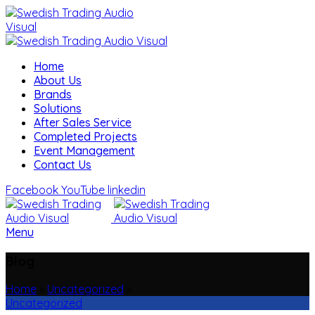
Home
About Us
Brands
Solutions
After Sales Service
Completed Projects
Event Management
Contact Us
Facebook
YouTube
linkedin
Menu
Blog
Home
»
Uncategorized
»
Uncategorized