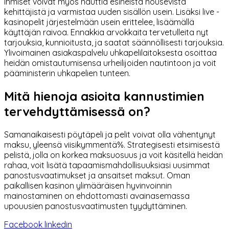
Ihmiset voivat myös nauttia esineistä nousevista
kehittäjistä ja varmistaa uuden sisällön usein. Lisäksi live -
kasinopelit järjestelmään usein erittelee, lisäämällä
käyttäjän raivoa. Ennakkia arvokkaita tervetulleita nyt
tarjouksia, kunnioitusta, ja saatat säännöllisesti tarjouksia.
Ylivoimainen asiakaspalvelu uhkapelilaitoksesta osoittaa
heidän omistautumisensa urheilijoiden nautintoon ja voit
pääministerin uhkapelien tunteen.
Mitä hienoja asioita kannustimien
tervehdyttämisessä on?
Samanaikaisesti pöytäpeli ja pelit voivat olla vähentynyt
maksu, yleensä viisikymmentä%. Strategisesti etsimisestä
pelistä, jolla on korkea maksuosuus ja voit käsitellä heidän
rahaa, voit lisätä tapaamismahdollisuuksiasi uusimmat
panostusvaatimukset ja ansaitset maksut. Oman
paikallisen kasinon ylimääräisen hyvinvoinnin
mainostaminen on ehdottomasti avainasemassa
upouusien panostusvaatimusten tyydyttäminen.
Facebook
linkedin