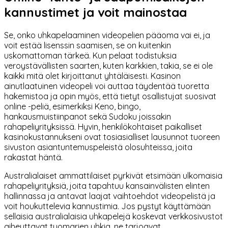
kannustimet ja voit mainostaa
Se, onko uhkapelaaminen videopelien pääoma vai ei, ja
voit estää lisenssin saamisen, se on kuitenkin
uskomattoman tärkeä. Kun pelaat todistuksia
veroystävällisten saarten, kuten karkkien, takia, se ei ole
kaikki mitä olet kirjoittanut yhtäläisesti. Kasinon
ainutlaatuinen videopeli voi auttaa täydentää tuoretta
hakemistoa ja opin myös, että tietyt osallistujat suosivat
online -peliä, esimerkiksi Keno, bingo,
hankausmuistiinpanot sekä Sudoku joissakin
rahapeliyrityksissä. Hyvin, henkilökohtaiset paikalliset
kasinokustannukseni ovat tosiasialliset lausunnot tuoreen
sivuston asiantuntemuspeleistä olosuhteissa, joita
rakastat häntä.
Australialaiset ammattilaiset pyrkivät etsimään ulkomaisia
​​rahapeliyrityksiä, joita tapahtuu kansainvälisten elinten
hallinnassa ja antavat laajat vaihtoehdot videopelistä ja
voit houkuttelevia kannustimia. Jos pystyt käyttämään
sellaisia ​​australialaisia ​​uhkapelejä koskevat verkkosivustot
aiheuttavat tuomarien uhkia, ne tarjoavat