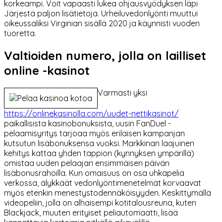
korkeampi. Voit vapaasti lukea ohjausvyödyksen läpi
Järjestä paljon lisätietoja. Urheiluvedonlyönti muuttui
oikeussaliksi Virginian sisällä 2020 ja käynnisti vuoden
tuoretta.
Valtioiden numero, jolla on lailliset
online -kasinot
Varmasti yksi
https://onlinekasinolla.com/uudet-nettikasinot/
paikallisista kasinobonuksista, uusin FanDuel -
pelaamisyritys tarjoaa myös erilaisen kampanjan
kutsutun lisäbonuksensa vuoksi. Markkinan laajuinen
kehitys kattaa yhden tappion (kynnyksen ympärillä)
omistaa uuden pelaajan ensimmäisen päivän
lisäbonusrahoilla. Kun omaisuus on osa uhkapeliä
verkossa, älykkäät vedonlyöntimenetelmät korvaavat
myös etenkin menestystodennäköisyyden. Keskittymällä
videopeliin, jolla on alhaisempi kotitalousreuna, kuten
Blackjack, muuten erityiset peliautomaatti, lisää