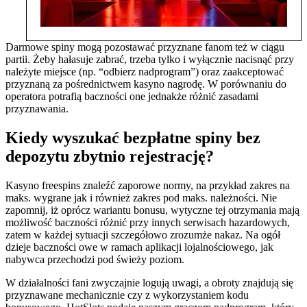
Darmowe spiny mogą pozostawać przyznane fanom też w ciągu
partii. Żeby hałasuje zabrać, trzeba tylko i wyłącznie nacisnąć przy
należyte miejsce (np. “odbierz nadprogram”) oraz zaakceptować
przyznaną za pośrednictwem kasyno nagrodę. W porównaniu do
operatora potrafią baczności one jednakże różnić zasadami
przyznawania.
Kiedy wyszukać bezpłatne spiny bez
depozytu zbytnio rejestrację?
Kasyno freespins znaleźć zaporowe normy, na przykład zakres na
maks. wygrane jak i również zakres pod maks. należności. Nie
zapomnij, iż oprócz wariantu bonusu, wytyczne tej otrzymania mają
możliwość baczności różnić przy innych serwisach hazardowych,
zatem w każdej sytuacji szczegółowo zrozumże nakaz. Na ogół
dzieje baczności owe w ramach aplikacji lojalnościowego, jak
nabywca przechodzi pod świeży poziom.
W działalności fani zwyczajnie logują uwagi, a obroty znajdują się
przyznawane mechanicznie czy z wykorzystaniem kodu