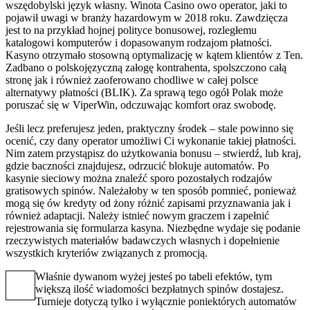
wszędobylski język własny. Winota Casino owo operator, jaki to
pojawił uwagi w branży hazardowym w 2018 roku. Zawdzięcza
jest to na przykład hojnej polityce bonusowej, rozległemu
katalogowi komputerów i dopasowanym rodzajom płatności.
Kasyno otrzymało stosowną optymalizację w kątem klientów z Ten.
Zadbano o polskojęzyczną załogę kontrahenta, spolszczono całą
stronę jak i również zaoferowano chodliwe w całej polsce
alternatywy płatności (BLIK). Za sprawą tego ogół Polak może
poruszać się w ViperWin, odczuwając komfort oraz swobodę.
Jeśli lecz preferujesz jeden, praktyczny środek – stale powinno się
ocenić, czy dany operator umożliwi Ci wykonanie takiej płatności.
Nim zatem przystąpisz do użytkowania bonusu – stwierdź, lub kraj,
gdzie baczności znajdujesz, odrzucić blokuje automatów. Po
kasynie sieciowy można znaleźć sporo pozostałych rodzajów
gratisowych spinów. Należałoby w ten sposób pomnieć, ponieważ
mogą się ów kredyty od żony różnić zapisami przyznawania jak i
również adaptacji. Należy istnieć nowym graczem i zapełnić
rejestrowania się formularza kasyna. Niezbędne wydaje się podanie
rzeczywistych materiałów badawczych własnych i dopełnienie
wszystkich kryteriów związanych z promocją.
Właśnie dywanom wyżej jesteś po tabeli efektów, tym
większą ilość wiadomości bezpłatnych spinów dostajesz.
Turnieje dotyczą tylko i wyłącznie poniektórych automatów