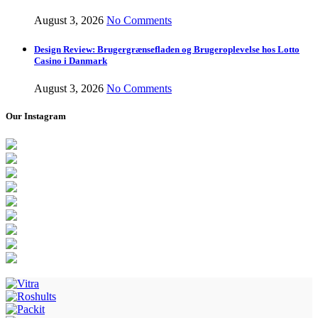
August 3, 2026
No Comments
Design Review: Brugergrænsefladen og Brugeroplevelse hos Lotto
Casino i Danmark
August 3, 2026
No Comments
Our Instagram