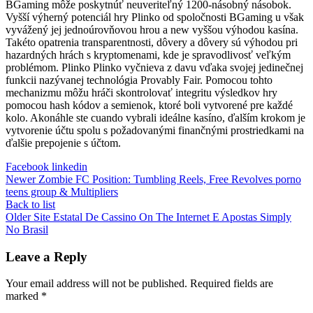
BGaming môže poskytnúť neuveriteľný 1200-násobný násobok.
Vyšší výherný potenciál hry Plinko od spoločnosti BGaming u však
vyvážený jej jednoúrovňovou hrou a new vyššou výhodou kasína.
Takéto opatrenia transparentnosti, dôvery a dôvery sú výhodou pri
hazardných hrách s kryptomenami, kde je spravodlivosť veľkým
problémom. Plinko Plinko vyčnieva z davu vďaka svojej jedinečnej
funkcii nazývanej technológia Provably Fair. Pomocou tohto
mechanizmu môžu hráči skontrolovať integritu výsledkov hry
pomocou hash kódov a semienok, ktoré boli vytvorené pre každé
kolo. Akonáhle ste cuando vybrali ideálne kasíno, ďalším krokom je
vytvorenie účtu spolu s požadovanými finančnými prostriedkami na
ďalšie prepojenie s účtom.
Facebook
linkedin
Newer
Zombie FC Position: Tumbling Reels, Free Revolves porno
teens group & Multipliers
Back to list
Older
Site Estatal De Cassino On The Internet E Apostas Simply
No Brasil
Leave a Reply
Your email address will not be published.
Required fields are
marked
*