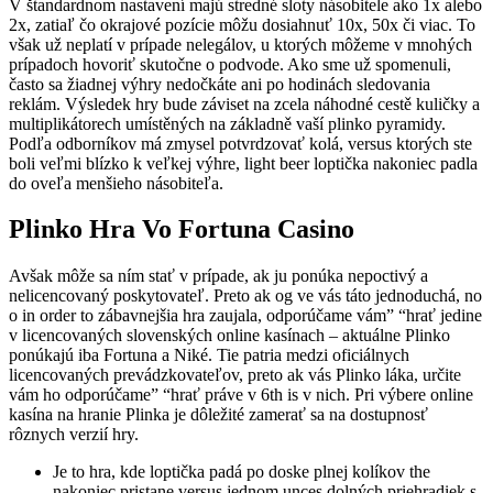
V štandardnom nastavení majú stredné sloty násobitele ako 1x alebo
2x, zatiaľ čo okrajové pozície môžu dosiahnuť 10x, 50x či viac. To
však už neplatí v prípade nelegálov, u ktorých môžeme v mnohých
prípadoch hovoriť skutočne o podvode. Ako sme už spomenuli,
často sa žiadnej výhry nedočkáte ani po hodinách sledovania
reklám. Výsledek hry bude záviset na zcela náhodné cestě kuličky a
multiplikátorech umístěných na základně vaší plinko pyramidy.
Podľa odborníkov má zmysel potvrdzovať kolá, versus ktorých ste
boli veľmi blízko k veľkej výhre, light beer loptička nakoniec padla
do oveľa menšieho násobiteľa.
Plinko Hra Vo Fortuna Casino
Avšak môže sa ním stať v prípade, ak ju ponúka nepoctivý a
nelicencovaný poskytovateľ. Preto ak og ve vás táto jednoduchá, no
o in order to zábavnejšia hra zaujala, odporúčame vám” “hrať jedine
v licencovaných slovenských online kasínach – aktuálne Plinko
ponúkajú iba Fortuna a Niké. Tie patria medzi oficiálnych
licencovaných prevádzkovateľov, preto ak vás Plinko láka, určite
vám ho odporúčame” “hrať práve v 6th is v nich. Pri výbere online
kasína na hranie Plinka je dôležité zamerať sa na dostupnosť
rôznych verzií hry.
Je to hra, kde loptička padá po doske plnej kolíkov the
nakoniec pristane versus jednom unces dolných priehradiek s