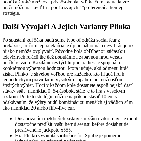
ponúka široké možnosti prispôsobenia, vďaka čomu aquella vez
hráči môžu nastaviť hru podľa svojich” “preferencií a hernej
stratégie.
Další Vývojáři A Jejich Varianty Plinka
Po spustení guľôčka padá some type of odráža social fear z
prekážok, pričom jej trajektória je úplne náhodná a new hráč ju už
nijako nemôže ovplyvniť. Pôvodne bola obľúbenou súčasťou
televíznych relácií the tiež populárnou zábavnou hrou versus
hračkárstvach. Každá unces týchto priehradiek je spojená h
konkrétnou výhernou hodnotou, ktorá určuje, akú odmenu hráč
získa. Plinko je skvelou voľbou pre každého, kto hľadá hru h
jednoduchými pravidlami, vysokým napätím the možnosťou
štedrých výhier. Hoci v každom kole dostanete aspoň nejakú časť
stávky späť, napríklad 0, 5-násobok, stále je to hra s vysokým
rizikom. Pri tejto stratégii môžete napríklad staviť 10 eur s
očakávaním, že výhry budú kombináciou menších aj väčších súm,
ako napríklad 20 alebo fifty-five eur.
Dosahovaním niektorých ziskov s nižším rizikom by ste mohli
dostatočne predĺžiť vašu hernú seansu before dosiahnutie
presláveného jackpotu x555.
Hra Plinko vyvinutá spoločnosťou Spribe je pomerne