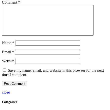
Comment
*
Name
*
Email
*
Website
Save my name, email, and website in this browser for the next
time I comment.
close
Categories