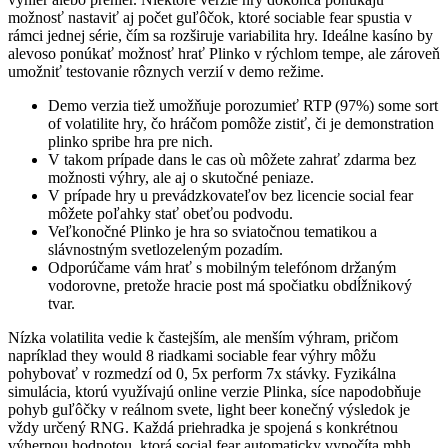
možnosť nastaviť aj počet guľôčok, ktoré sociable fear spustia v
rámci jednej série, čím sa rozširuje variabilita hry. Ideálne kasíno by
alevoso ponúkať možnosť hrať Plinko v rýchlom tempe, ale zároveň
umožniť testovanie rôznych verzií v demo režime.
Demo verzia tiež umožňuje porozumieť RTP (97%) some sort
of volatilite hry, čo hráčom pomôže zistiť, či je demonstration
plinko spribe hra pre nich.
V takom prípade dans le cas où môžete zahrať zdarma bez
možnosti výhry, ale aj o skutočné peniaze.
V prípade hry u prevádzkovateľov bez licencie social fear
môžete poľahky stať obeťou podvodu.
Veľkonočné Plinko je hra so sviatočnou tematikou a
slávnostným svetlozeleným pozadím.
Odporúčame vám hrať s mobilným telefónom držaným
vodorovne, pretože hracie post má spočiatku obdĺžnikový
tvar.
Nízka volatilita vedie k častejším, ale menším výhram, pričom
napríklad they would 8 riadkami sociable fear výhry môžu
pohybovať v rozmedzí od 0, 5x perform 7x stávky. Fyzikálna
simulácia, ktorú využívajú online verzie Plinka, síce napodobňuje
pohyb guľôčky v reálnom svete, light beer konečný výsledok je
vždy určený RNG. Každá priehradka je spojená s konkrétnou
výhernou hodnotou, ktorá social fear automaticky vypočíta mhh