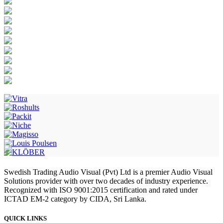
Swedish Trading Audio Visual (Pvt) Ltd is a premier Audio Visual
Solutions provider with over two decades of industry experience.
Recognized with ISO 9001:2015 certification and rated under
ICTAD EM-2 category by CIDA, Sri Lanka.
QUICK LINKS