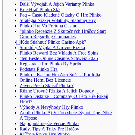
Další Vývojáři A Jejich Varianty Plinka
Kde Hrať Plinko Sk?
Faq – Často Kladené Otázky O Hre Plinko
Stratégia Nízkej Volatility, Stabilnej Hry
Plinko Hra Vo Fortuna Casino
“plinko Recenzie Z Skutočných Hráčov Start
Group Regarding Companies
⃣ Kde Stiahnuť Plinko Casino Apk?
Štruktúry Výplat A Úrovne Rizika
Plinko Reward Bez Vkladu A Free Spins
“ten Beste Online Casinos Schweiz 2025
Registrácia Pre Plinko By Spribe
Podstata Plinko Hra
Plinko – Kasíno Hra Ako Súčasť Portfólia
Online Herní Bez Licencie
Záver: Prečo Skúsiť Plinko?
Různé Úrovně Rizika A Jejich Dopady
Plinko Diskuze – Company O Této Hře Říkají
Hráči?
Výhody A Nevýhody Hry Plinko
Apollo Plinko Aj V Doxxbete, Synot Tipe, Niké
A Tipose
Najpopulárnejšie Verzie Plinko
Rady, Tipy A Triky Pre Hráčov
Klíčové Prvky Hry Plinko