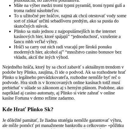
jednoduchá, no zároveň podmanivá.
Máte na výber medzi tromi typmi pyramíd, tromi typmi gulí a
troma radmi násobiteľov.
To u užitočné pre hráčov, najmä ak chcú otestovať vody some
sort of získať určitú sebadôveru predtým, ako sa pustia do
skutočných stávok.
Plinko sa stalo jednou z najpopulárnejších in the internet
kasínových hier, ktoré spájajú” “jednoduchosť, vzrušenie a
šancu mhh veľké výhry.
Hráči sa carry out nich radi vracajú pre širokú ponuku
moderných hier, alcohol aj” “množstvo casino bonusov bez
vkladu, akcií the iných výhod.
Nejedného hráča, ktorý by sa chcel zabaviť s aktuálnym trendom v
podobe hry Plinko, zaujíma, či ide o podvod. Ak sa rozhodnete hrať
Plinko u legálneho prevádzkovateľa, rozhodne nemôže byť reč o
podvode. Hra sixth is v licencovaných online kasínach totiž musí
prebiehať v súlade so zákonom aj s herným plánom. Podobne, ako
napríklad aj casino automaty, aj Plinko si viete zahrať v online
kasíne Fortuna v demo režime zadarmo.
Kde Hrať Plinko Sk?
Je dôležité pamätať, že žiadna stratégia nemôže garantovať výhru,
ale môže pomôcť pri manažmente bankrollu a celkovom» «pôžitku