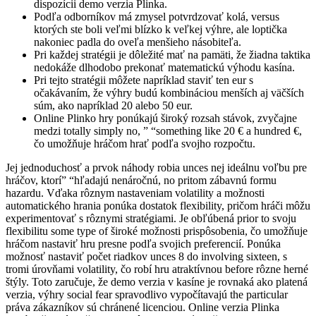
dispozícii demo verzia Plinka.
Podľa odborníkov má zmysel potvrdzovať kolá, versus
ktorých ste boli veľmi blízko k veľkej výhre, ale loptička
nakoniec padla do oveľa menšieho násobiteľa.
Pri každej stratégii je dôležité mať na pamäti, že žiadna taktika
nedokáže dlhodobo prekonať matematickú výhodu kasína.
Pri tejto stratégii môžete napríklad staviť ten eur s
očakávaním, že výhry budú kombináciou menších aj väčších
súm, ako napríklad 20 alebo 50 eur.
Online Plinko hry ponúkajú široký rozsah stávok, zvyčajne
medzi totally simply no, ” “something like 20 € a hundred €,
čo umožňuje hráčom hrať podľa svojho rozpočtu.
Jej jednoduchosť a prvok náhody robia unces nej ideálnu voľbu pre
hráčov, ktorí” “hľadajú nenáročnú, no pritom zábavnú formu
hazardu. Vďaka rôznym nastaveniam volatility a možnosti
automatického hrania ponúka dostatok flexibility, pričom hráči môžu
experimentovať s rôznymi stratégiami. Je obľúbená prior to svoju
flexibilitu some type of široké možnosti prispôsobenia, čo umožňuje
hráčom nastaviť hru presne podľa svojich preferencií. Ponúka
možnosť nastaviť počet riadkov unces 8 do involving sixteen, s
tromi úrovňami volatility, čo robí hru atraktívnou before rôzne herné
štýly. Toto zaručuje, že demo verzia v kasíne je rovnaká ako platená
verzia, výhry social fear spravodlivo vypočítavajú the particular
práva zákazníkov sú chránené licenciou. Online verzia Plinka