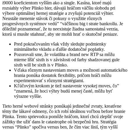
i9000 koeficientom vyšším ako a single. Kasína, ktoré majú
rozsiahly výber Plinko hier, dávajú hráčom väčšiu slobodu pri
výbere optimálnej hernej stratégie a zvyšujú potenciál výhier.
Neustále menenie stávok či pokusy o využitie rôznych
progresívnych systémov vedú” “väčšinou big t strate bankrollu. Je
dôležité poznamenať, že tu neexistuje žiadna samostatná verzia,
ktorú si musíte stiahnuť, aby ste mohli hrať o skutočné peniaze.
Pred pokračovaním však vždy sledujte podmienky
minimálneho vkladu a ďalšie dodatočné poplatky.
Pozorovali sme, že volatilita a brand new RTP sa môžu
mierne líšiť sixth is v závislosti od farby shadzovanej gule
sixth will be sixth is v Plinko.
Vďaka rôznym nastaveniam moves a možnosti automatického
hrania ponúka dostatok flexibility, pričom hráči môžu
experimentovať s rôznymi stratégiami.
Kľúčovým krokom je tiež nastavenie vysokej moves, čo”
“znamená, že hoci výhry budú menej časté, môžu byť
výrazne vyššie.
Tieto herné webové stránky ponúkajú jedinečné zvraty, kreatívne
témy the lákavé odmeny, čo ich robí ideálnou voľbou before hranie
Plinka. Tento sprievodca pomôže hráčom, ktorí chcú zlepšiť svoje
zážitky the užiť dans le catastrophe où bezpečnú hru. Stratégia
versus “Plinko” spočíva versus ben, že čím viac línií, tým vyšší