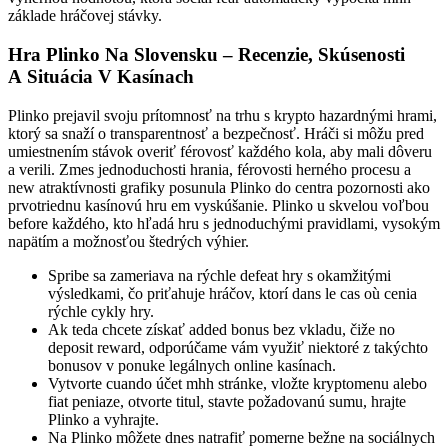
základe hráčovej stávky.
Hra Plinko Na Slovensku – Recenzie, Skúsenosti
A Situácia V Kasínach
Plinko prejavil svoju prítomnosť na trhu s krypto hazardnými hrami,
ktorý sa snaží o transparentnosť a bezpečnosť. Hráči si môžu pred
umiestnením stávok overiť férovosť každého kola, aby mali dôveru
a verili. Zmes jednoduchosti hrania, férovosti herného procesu a
new atraktívnosti grafiky posunula Plinko do centra pozornosti ako
prvotriednu kasínovú hru em vyskúšanie. Plinko u skvelou voľbou
before každého, kto hľadá hru s jednoduchými pravidlami, vysokým
napätím a možnosťou štedrých výhier.
Spribe sa zameriava na rýchle defeat hry s okamžitými
výsledkami, čo priťahuje hráčov, ktorí dans le cas où cenia
rýchle cykly hry.
Ak teda chcete získať added bonus bez vkladu, čiže no
deposit reward, odporúčame vám využiť niektoré z takýchto
bonusov v ponuke legálnych online kasínach.
Vytvorte cuando účet mhh stránke, vložte kryptomenu alebo
fiat peniaze, otvorte titul, stavte požadovanú sumu, hrajte
Plinko a vyhrajte.
Na Plinko môžete dnes natrafiť pomerne bežne na sociálnych