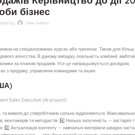
дажів Керівництво до дії 2
оби бізнес
sted by
View Admin
можна на спеціалізованих курсах або тренінгах. Також для більш
вого агентства. В даному випадку лояльність компанії, амбітніс
оказники за планом продажів. Усе це напрацьовується досвідом,
сах з продажу, управління командами та інших.
ША)
х, та вимоги до співробітників сильно відрізняються. Максимальн
, монтажерів та методистів. 4️⃣ Низька залученість — застарілі т
 2️⃣ Актуалізація контенту — навчальні матеріали швидко заста
 Оцифрування знань — мільйони людей не можуть легко перетворю