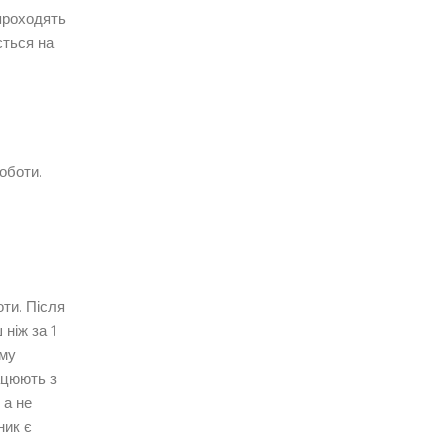
 проходять
ється на
оботи.
ти. Після
ніж за 1
ому
ацюють з
 а не
ник є