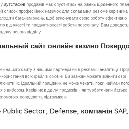
лу
аутстафінг
продажів має спуститись на рівень щоденного пла
 список професійних навичок для складання резюме керівника 
 володіти багажем знань, щоб виконувати свою роботу ефективно.
тю від якості та продуктивності роботи персоналу. Вам доведеть
вдачу всього відділу.
иальный сайт онлайн казино Покерд
и нашого сайту з нашими партнерами в рекламі і аналітиці. Пр
икористання всіх файлів cookie. Ви завжди можете змінити свої
лючити їх. Ідеальний працівник не може чекати, поки наймач пог
я з вибором. Керівник відділу продажів – як турботливий батько
опомогою, порадою та підтримкою.
e Public Sector, Defense, компанія SAP,