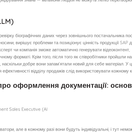
LLM)
ревірку біографічних даних через зовнішнього постачальника пос
носини, вирішує проблеми та позиціонує цінність продукції SAP д
 експерт чи компанія зможе автоматично генерувати відеоконтент,
ному форматі. Крім того, після того як співробітники пройшли на
, наскільки добре вони запам’ятали новий для себе матеріал. У ці
я ефективності відділу продажів слід використовувати кожному к
про оформлення документації: основ
тиватори, але в кожному разі вони будуть індивідуальні, і тут нем