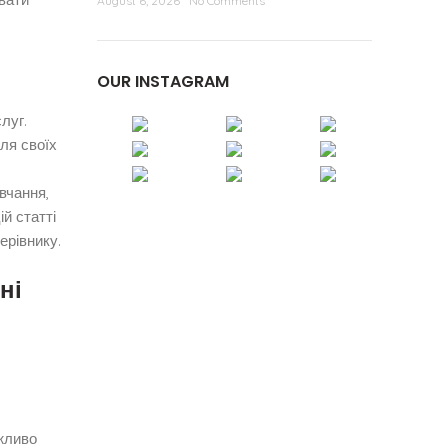
August 6, 2026
No Comments
OUR INSTAGRAM
луг.
ля своїх
вчання,
й статті
ерівнику.
ні
ожливо