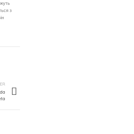
ожуть
ться з
ін
ER
ida
eta