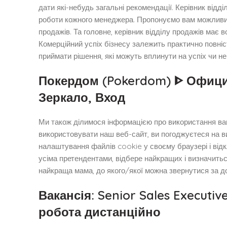
дати які-небудь загальні рекомендації. Керівник відді
роботи кожного менеджера. Пропонуємо вам можливий
продажів. Та головне, керівник відділу продажів має
Комерційний успіх бізнесу залежить практично повніс
приймати рішення, які можуть вплинути на успіх чи не
Покердом (Pokerdom) ᐈ Офиц
Зеркало, Вход
Ми також ділимося інформацією про використання вам
використовувати наш веб-сайт, ви погоджуєтеся на в
налаштування файлів cookie у своєму браузері і відк
усіма претендентами, відбере найкращих і визначитьс
найкраща мама, до якого/якої можна звернутися за д
Вакансія: Senior Sales Executiv
робота дистанційно