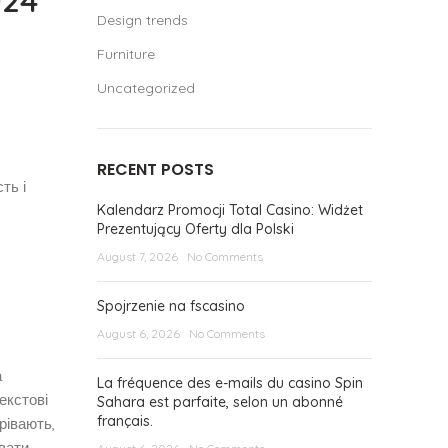
024
Design trends
Furniture
Uncategorized
RECENT POSTS
ть і
Kalendarz Promocji Total Casino: Widżet
Prezentujący Oferty dla Polski
August 7, 2026
No Comments
Spojrzenie na fscasino
August 6, 2026
No Comments
а
La fréquence des e-mails du casino Spin
екстові
Sahara est parfaite, selon un abonné
français.
рівають,
вати