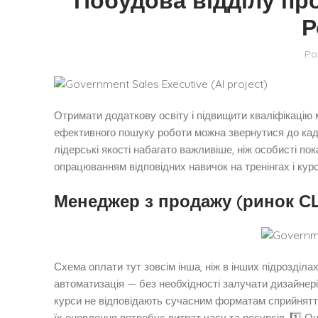
Побудова відділу про
Р
Po
Отримати додаткову освіту і підвищити кваліфікацію 
ефективного пошуку роботи можна звернутися до кадро
лідерські якості набагато важливіше, ніж особисті п
опрацюванням відповідних навичок на тренінгах і кур
Менеджер з продажу (ринок С
Схема оплати тут зовсім інша, ніж в інших підрозділа
автоматизація — без необхідності залучати дизайнерів
курси не відповідають сучасним форматам сприйняття.
їх оновлення потребує витрат часу та ресурсів. 1️⃣