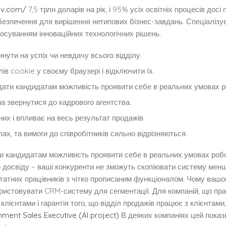
ev.com/
7,5 трлн доларів на рік, і 95% усіх освітніх процесів досі
безпечення для вирішення нетипових бізнес-завдань. Спеціалізу
тосуванням інноваційних технологічних рішень.
нути на успіх чи невдачу всього відділу.
в cookie у своєму браузері і відключити їх.
дати кандидатам можливість проявити себе в реальних умовах р
 звернутися до кадрового агентства.
них і впливає на весь результат продажів.
лах, та вимоги до співробітників сильно відрізняються.
и кандидатам можливість проявити себе в реальних умовах робо
о досвіду – ваші конкуренти не зможуть скопіювати систему менш 
штатних працівників з чітко прописаним функціоналом. Чому ваш
икористовувати CRM-систему для сегментації. Для компаній, що пр
клієнтами і гарантія того, що відділ продажів працює з клієнтами,
ment Sales Executive (AI project)
В деяких компаніях цей показ