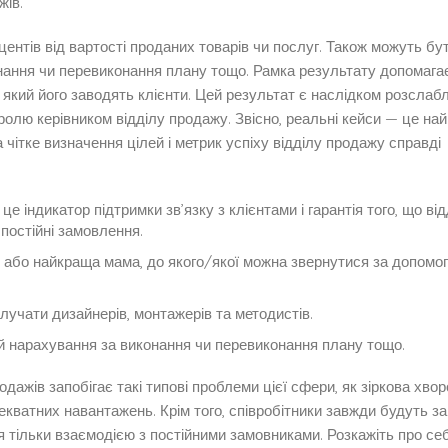
жів.
центів від вартості проданих товарів чи послуг. Також можуть бу
нання чи перевиконання плану тощо. Рамка результату допомага
 який його заводять клієнти. Цей результат є наслідком розслабл
ролю керівником відділу продажу. Звісно, реальні кейси — це на
 чітке визначення цілей і метрик успіху відділу продажу справді
е індикатор підтримки зв’язку з клієнтами і гарантія того, що від
постійні замовлення.
о або найкраща мама, до якого/якої можна звернутися за допомо
учати дизайнерів, монтажерів та методистів.
й нарахування за виконання чи перевиконання плану тощо.
ажів запобігає такі типові проблеми цієї сфери, як зіркова хвор
кватних навантажень. Крім того, співробітники завжди будуть за
 тільки взаємодією з постійними замовниками. Розкажіть про себ