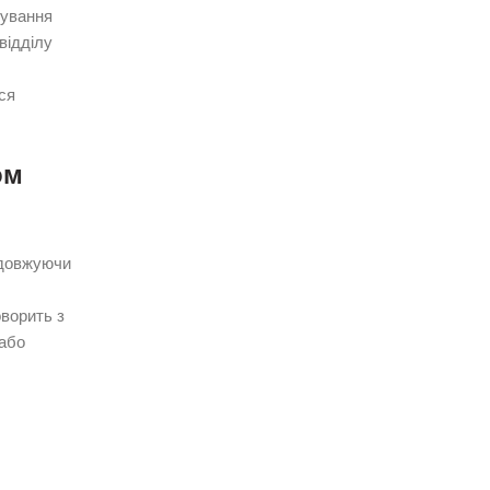
нування
відділу
ся
ом
одовжуючи
оворить з
 або