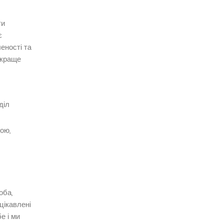
ти
є
еності та
йкраще
діл
гою,
оба,
цікавлені
е і ми