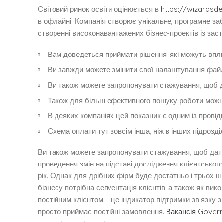
Світовий ринок освіти оцінюється в
https://wizardsd
в офлайні. Компанія створює унікальне, програмне за
створенні високонавантажених бізнес-проектів із зас
Вам доведеться приймати рішення, які можуть впли
Ви завжди можете змінити свої налаштування файлі
Ви також можете запропонувати стажування, щоб 
Також для більш ефективного пошуку роботи можна
В деяких компаніях цей показник є одним із провід
Схема оплати тут зовсім інша, ніж в інших підрозді
Ви також можете запропонувати стажування, щоб дат
проведення змін на підставі дослідження клієнтськог
рік. Однак для дрібних фірм буде достатньо і трьох 
бізнесу потрібна сегментація клієнтів, а також як в
постійним клієнтом – це індикатор підтримки зв’язку з 
просто приймає постійні замовлення.
Вакансія Govern