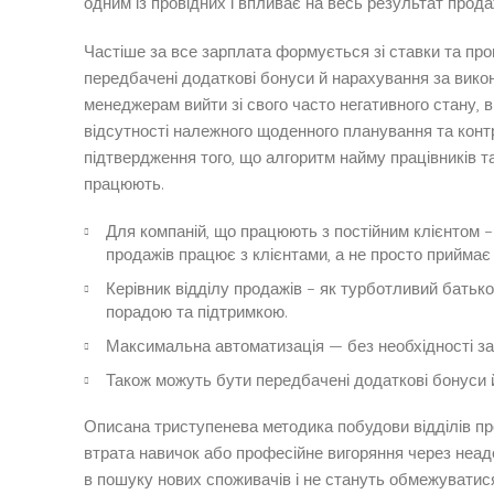
одним із провідних і впливає на весь результат прода
Частіше за все зарплата формується зі ставки та про
передбачені додаткові бонуси й нарахування за вико
менеджерам вийти зі свого часто негативного стану, в
відсутності належного щоденного планування та конт
підтвердження того, що алгоритм найму працівників та
працюють.
Для компаній, що працюють з постійним клієнтом – ц
продажів працює з клієнтами, а не просто приймає 
Керівник відділу продажів – як турботливий батьк
порадою та підтримкою.
Максимальна автоматизація — без необхідності зал
Також можуть бути передбачені додаткові бонуси 
Описана триступенева методика побудови відділів прод
втрата навичок або професійне вигоряння через неаде
в пошуку нових споживачів і не стануть обмежуватися