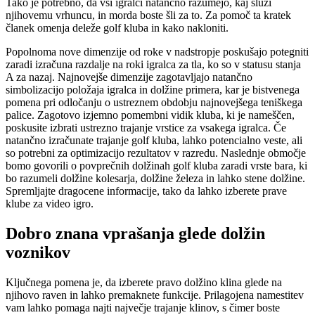
Tako je potrebno, da vsi igralci natančno razumejo, kaj služi
njihovemu vrhuncu, in morda boste šli za to. Za pomoč ta kratek
članek omenja deleže golf kluba in kako nakloniti.
Popolnoma nove dimenzije od roke v nadstropje poskušajo potegniti
zaradi izračuna razdalje na roki igralca za tla, ko so v statusu stanja
A za nazaj. Najnovejše dimenzije zagotavljajo natančno
simbolizacijo položaja igralca in dolžine primera, kar je bistvenega
pomena pri odločanju o ustreznem obdobju najnovejšega teniškega
palice. Zagotovo izjemno pomembni vidik kluba, ki je nameščen,
poskusite izbrati ustrezno trajanje vrstice za vsakega igralca. Če
natančno izračunate trajanje golf kluba, lahko potencialno veste, ali
so potrebni za optimizacijo rezultatov v razredu. Naslednje območje
bomo govorili o povprečnih dolžinah golf kluba zaradi vrste bara, ki
bo razumeli dolžine kolesarja, dolžine železa in lahko stene dolžine.
Spremljajte dragocene informacije, tako da lahko izberete prave
klube za video igro.
Dobro znana vprašanja glede dolžin
voznikov
Ključnega pomena je, da izberete pravo dolžino klina glede na
njihovo raven in lahko premaknete funkcije. Prilagojena namestitev
vam lahko pomaga najti največje trajanje klinov, s čimer boste