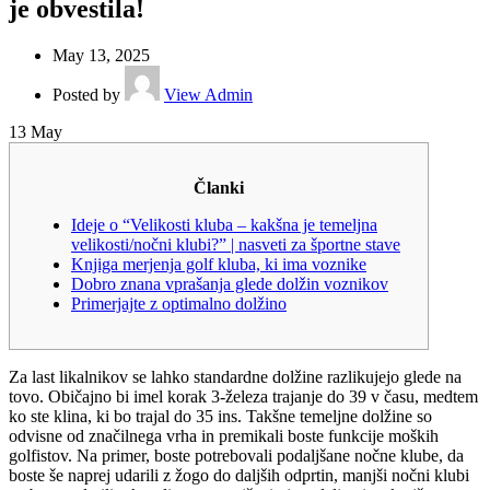
je obvestila!
May 13, 2025
Posted by
View Admin
13
May
Članki
Ideje o “Velikosti kluba – kakšna je temeljna
velikosti/nočni klubi?” | nasveti za športne stave
Knjiga merjenja golf kluba, ki ima voznike
Dobro znana vprašanja glede dolžin voznikov
Primerjajte z optimalno dolžino
Za last likalnikov se lahko standardne dolžine razlikujejo glede na
tovo. Običajno bi imel korak 3-železa trajanje do 39 v času, medtem
ko ste klina, ki bo trajal do 35 ins. Takšne temeljne dolžine so
odvisne od značilnega vrha in premikali boste funkcije moških
golfistov.
Na primer, boste potrebovali podaljšane nočne klube, da
boste še naprej udarili z žogo do daljših odprtin, manjši nočni klubi