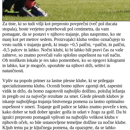
Za tiste, ki so tudi višji kot preprosto povprečni (več pol ducata
stopala), boste verjetno potrebovali pol centimetra, da vam
pomagate, da se postavi v njihovo trajanje, plus nasprotno, ko ste
manj kot pet metrov sedem. Proizvajalci kluba vedno označujejo to
vrsto razlik v trajanju gredi, ki imajo +0,5 palčni, +palčni, in palčni,
-0,5 palcev in lahko. Nočni klubi, ki bi lahko bili pravi čas za vaše
zahteve, so znatno povečali vašo splošno uspešnost na vaš način.
Ob teniškem lokalu je res tako pomemben, ko so njegovi kilogrami
in lahko, kar je mogoče, uporabite na njihovi drži, selitvi in ​​
natančnosti.
Vpliv na popoln primer za lastne plesne klube, ki se prilegajo
specializiranemu klubu. Ocenili bomo njihov zgornji del, zapestni
vidik in držo, da bomo zagotovili najboljšo dolžino, položaj ležanja
in pregib osi za največje rezultate za smer. Glede plesnih klubov je
iskanje najboljšega trajanja bistvenega pomena za lastno optimalno
uspešnost v smeri. Trajanje golf palice se lahko znatno poveže s tem,
kako dober se tudi dober igralec golfa in udari v žogo za golf. Da bi
igralci preprosto pomagali vplivati ​​na najboljšo velikost kluba v
njihovih očeh, so bile ustanovljene temeljne dolžine za nočne klube.
Kljub temu pa je ključnega pomena, da opazujete, da se lahko