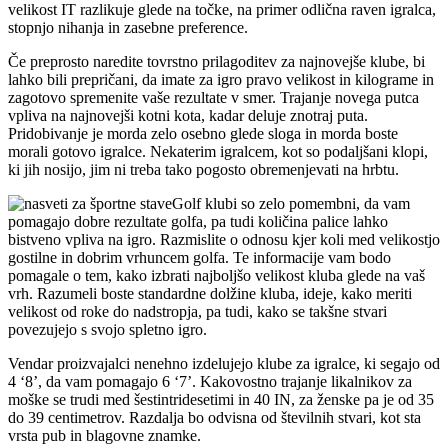
velikost IT razlikuje glede na točke, na primer odlična raven igralca,
stopnjo nihanja in zasebne preference.
Če preprosto naredite tovrstno prilagoditev za najnovejše klube, bi
lahko bili prepričani, da imate za igro pravo velikost in kilograme in
zagotovo spremenite vaše rezultate v smer. Trajanje novega putca
vpliva na najnovejši kotni kota, kadar deluje znotraj puta.
Pridobivanje je morda zelo osebno glede sloga in morda boste
morali gotovo igralce. Nekaterim igralcem, kot so podaljšani klopi,
ki jih nosijo, jim ni treba tako pogosto obremenjevati na hrbtu.
Golf klubi so zelo pomembni, da vam
pomagajo dobre rezultate golfa, pa tudi količina palice lahko
bistveno vpliva na igro. Razmislite o odnosu kjer koli med velikostjo
gostilne in dobrim vrhuncem golfa. Te informacije vam bodo
pomagale o tem, kako izbrati najboljšo velikost kluba glede na vaš
vrh. Razumeli boste standardne dolžine kluba, ideje, kako meriti
velikost od roke do nadstropja, pa tudi, kako se takšne stvari
povezujejo s svojo spletno igro.
Vendar proizvajalci nenehno izdelujejo klube za igralce, ki segajo od
4 ‘8’, da vam pomagajo 6 ‘7’. Kakovostno trajanje likalnikov za
moške se trudi med šestintridesetimi in 40 IN, za ženske pa je od 35
do 39 centimetrov. Razdalja bo odvisna od številnih stvari, kot sta
vrsta pub in blagovne znamke.