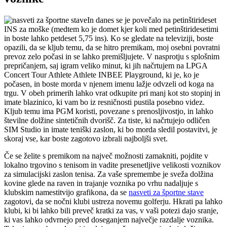
In danes se je povečalo na petinštirideset
INS za moške (medtem ko je domet kjer koli med petinštiridesetimi
in boste lahko petdeset 5,75 ins). Ko se gledate na televiziji, boste
opazili, da se kljub temu, da se hitro premikam, moj osebni povratni
prevoz zelo počasi in se lahko premišljujete. V nasprotju s splošnim
prepričanjem, saj igram veliko minut, ki jih načrtujem na LPGA
Concert Tour Athlete Athlete INBEE Playground, ki je, ko je
počasen, in boste morda v njenem imenu lažje odvzeli od koga na
trgu. V obeh primerih lahko vrat odkupite pri manj kot sto stopinj in
imate blazinico, ki vam bo iz resničnosti pustila posebno videz.
Kljub temu ima PGM koristi, povezane s prenosljivostjo, in lahko
številne dolžine sintetičnih dvorišč. Za tiste, ki načrtujejo odličen
SIM Studio in imate teniški zaslon, ki bo morda sledil postavitvi, je
skoraj vse, kar boste zagotovo izbrali najboljši svet.
Če se želite s premikom na največ možnosti zamakniti, pojdite v
lokalno trgovino s tenisom in vadite presenetljive velikosti voznikov
za simulacijski zaslon tenisa. Za vaše spremembe je sveža dolžina
kovine glede na raven in trajanje voznika po vrhu nadaljuje s
klubskim namestitvijo grafikona, da se
nasveti za športne stave
zagotovi, da se nočni klubi ustreza novemu golferju. Hkrati pa lahko
klubi, ki bi lahko bili preveč kratki za vas, v vaši potezi dajo sranje,
ki vas lahko odvrnejo pred doseganjem največje razdalje voznika.