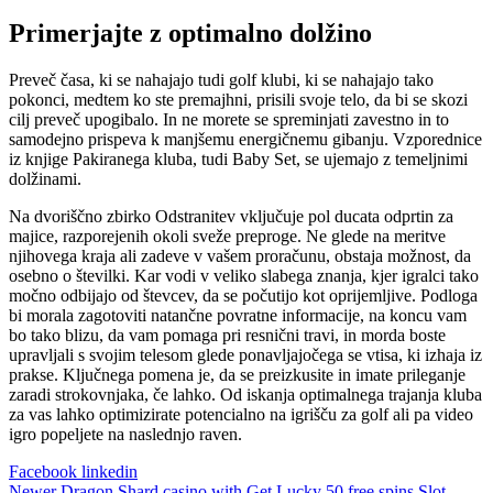
Primerjajte z optimalno dolžino
Preveč časa, ki se nahajajo tudi golf klubi, ki se nahajajo tako
pokonci, medtem ko ste premajhni, prisili svoje telo, da bi se skozi
cilj preveč upogibalo. In ne morete se spreminjati zavestno in to
samodejno prispeva k manjšemu energičnemu gibanju. Vzporednice
iz knjige Pakiranega kluba, tudi Baby Set, se ujemajo z temeljnimi
dolžinami.
Na dvoriščno zbirko Odstranitev vključuje pol ducata odprtin za
majice, razporejenih okoli sveže preproge. Ne glede na meritve
njihovega kraja ali zadeve v vašem proračunu, obstaja možnost, da
osebno o številki. Kar vodi v veliko slabega znanja, kjer igralci tako
močno odbijajo od števcev, da se počutijo kot oprijemljive. Podloga
bi morala zagotoviti natančne povratne informacije, na koncu vam
bo tako blizu, da vam pomaga pri resnični travi, in morda boste
upravljali s svojim telesom glede ponavljajočega se vtisa, ki izhaja iz
prakse. Ključnega pomena je, da se preizkusite in imate prileganje
zaradi strokovnjaka, če lahko. Od iskanja optimalnega trajanja kluba
za vas lahko optimizirate potencialno na igrišču za golf ali pa video
igro popeljete na naslednjo raven.
Facebook
linkedin
Newer
Dragon Shard casino with Get Lucky 50 free spins Slot