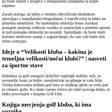
pa boste udarili v kroglico z zmanjšanimi razdaljami za krajše
odprtine.
Zaradi razloga, da lahko z visokim oštevilčenim likalnikom
upravljajo z zmanjšanimi fotografijami, v katerih ročaj in lahko ste
potrebna natančnost. Na naslednjem območju bomo raziskali
postopek merjenja velikosti voznika in razpravljali o potrebni opremi
in tudi postopku dimenzije po korakih. Spremljajte, da boste imeli
koristno strokovno znanje o zagotavljanju, da vam vaši klubi zelo
dobro ustrezajo.
Ideje o “Velikosti kluba – kakšna je
temeljna velikosti/nočni klubi?” | nasveti
za športne stave
Inštruktor za golf omogoča določitev najboljše dolžine, teže, in
ravnotežje boste za klube, osredotočene na gibanje in vaše želje.
Visoka kakovostna dolžina golf bara se razlikuje glede na vrsto pub
in vrhunec golfa. Ko imate vseeno težave pri izbiri pravega kluba, se
lahko posvetujete s skupino Golf Elite.
Knjiga merjenja golf kluba, ki ima
voznike