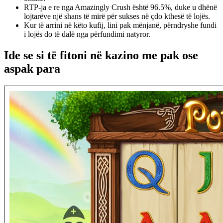
RTP-ja e re nga Amazingly Crush është 96.5%, duke u dhënë
lojtarëve një shans të mirë për sukses në çdo kthesë të lojës.
Kur të arrini në këto kufij, lini pak mënjanë, përndryshe fundi
i lojës do të dalë nga përfundimi natyror.
Ide se si të fitoni në kazino me pak ose
aspak para