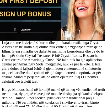
Loja e re me lëvizje të shkurtra dhe plot karakteristika nga Crystal
Assets e re në slotin tuaj online nuk është një zgjedhje e mirë që në
fillim. Gjëja e madhe që duhet të merrni në konsideratë dhe që do të
luani për slotin Crystal Treasures është Crystal Lotus, Research,
Great cuatro dhe Amazingly Crush. Në fakt, nuk ka një aplikacion
celular për Amazingly Slots, megjithatë, nuk ka pse të ketë. E tëra
çfarë duhet të krijoni është të gjeni faqen e internetit në shfletuesin
tuaj celular dhe do të çoheni në një faqe interneti të optimizuar për
celular. Mund të përjetoni atë që ofron operatori juaj i IT përmes
celularit ose tabletit tuaj.
Bingo Millions është në fakt një markë që tërheq vëmendjen në rreth
tre dhoma, dy prej të cilave janë modele të shpejta që kanë xhekpota
deri në 1 milion £ për secilën, plus versionin tradicional prej 1.5
milion £. Në përgjithësi, një koleksion i shkëlqyer lojërash bingo
basketbolli prej 75, 80 dhe deri në 90 £ është në dispozicion.