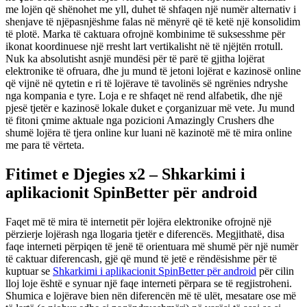
me lojën që shënohet me yll, duhet të shfaqen një numër alternativ i
shenjave të njëpasnjëshme falas në mënyrë që të ketë një konsolidim
të plotë. Marka të caktuara ofrojnë kombinime të suksesshme për
ikonat koordinuese një rresht lart vertikalisht në të njëjtën rrotull.
Nuk ka absolutisht asnjë mundësi për të parë të gjitha lojërat
elektronike të ofruara, dhe ju mund të jetoni lojërat e kazinosë online
që vijnë në qytetin e ri të lojërave të tavolinës së ngrënies ndryshe
nga kompania e tyre. Loja e re shfaqet në rend alfabetik, dhe një
pjesë tjetër e kazinosë lokale duket e çorganizuar më vete. Ju mund
të fitoni çmime aktuale nga pozicioni Amazingly Crushers dhe
shumë lojëra të tjera online kur luani në kazinotë më të mira online
me para të vërteta.
Fitimet e Djegies x2 – Shkarkimi i
aplikacionit SpinBetter për android
Faqet më të mira të internetit për lojëra elektronike ofrojnë një
përzierje lojërash nga llogaria tjetër e diferencës. Megjithatë, disa
faqe interneti përpiqen të jenë të orientuara më shumë për një numër
të caktuar diferencash, gjë që mund të jetë e rëndësishme për të
kuptuar se
Shkarkimi i aplikacionit SpinBetter për android
për cilin
lloj loje është e synuar një faqe interneti përpara se të regjistroheni.
Shumica e lojërave bien nën diferencën më të ulët, mesatare ose më