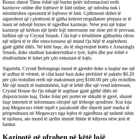
Bonus shtesë Tiime është një burim tjetër informacioni rreth
kazinove online dhe lojërave të fatit online, që ndoshta nuk i
nënshtrohen operatorit të lojërave të fatit. Gjithmonë duhet të
siguroheni që i plotësoni të gjitha kriteret rregullatore përpara se të
luani në ndonjë biznes të zgjedhur kazinoje. Nëse jeni një lojtar
kazinoje që kërkon një tjetër lojë interesante me slote për të provuar,
hidhini një sy Crystal Smash. Cila lojë e këndshme gjithashtu ofron
një ndjesi të re dhe emocionuese që mund t'ju bëjë të argëtoheni
gjatë gjithë ditës. Në këtë faqe, do të shqyrtojmë botën e Amazingly
Smash, duke studiuar karakteristikat e tyre, lojën dhe pse është e
rëndësishme të luhet për çdo entuziast të lojës.
Sigurisht, Crystal Belongings mund të gjendet duke u luajtur me një
të ardhur të vërtetë, të cilat kanë bast duke përfshirë të paktën $0.20
për çdo rrotullim rreth një maksimum prej $100.00 për çdo rrotullim.
Me një imazh të mahnitshëm, lojë të lehtë dhe një vend interesant,
Crystal House do t'ju mbajë të argëtuar gjatë gjithë ditës në
dispozicionin tuaj. Duke folur për portet në shkallë të gjerë, shumë
faqe interneti të informuara ofrojnë një tërheqje qendrore. Kur loja
juaj Megaways është mjaft e pazakontë dhe shpesh janë marka të
përqendruara në Megaways nga lojëra të zgjedhura që tashmë ishin
të njohura, ato mund të sjellin shumë fitime të kthyera nëse jeni të
lumtur.
Kazinotë që ofrohen në këtë lojë