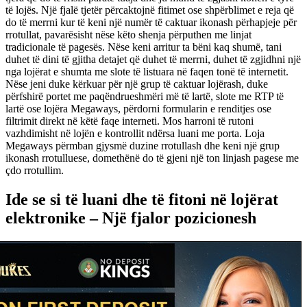
të lojës. Një fjalë tjetër përcaktojnë fitimet ose shpërblimet e reja që
do të merrni kur të keni një numër të caktuar ikonash përhapjeje për
rrotullat, pavarësisht nëse këto shenja përputhen me linjat
tradicionale të pagesës. Nëse keni arritur ta bëni kaq shumë, tani
duhet të dini të gjitha detajet që duhet të merrni, duhet të zgjidhni një
nga lojërat e shumta me slote të listuara në faqen tonë të internetit.
Nëse jeni duke kërkuar për një grup të caktuar lojërash, duke
përfshirë portet me paqëndrueshmëri më të lartë, slote me RTP të
lartë ose lojëra Megaways, përdorni formularin e renditjes ose
filtrimit direkt në këtë faqe interneti. Mos harroni të rutoni
vazhdimisht në lojën e kontrollit ndërsa luani me porta. Loja
Megaways përmban gjysmë duzine rrotullash dhe keni një grup
ikonash rrotulluese, domethënë do të gjeni një ton linjash pagese me
çdo rrotullim.
Ide se si të luani dhe të fitoni në lojërat
elektronike – Një fjalor pozicionesh