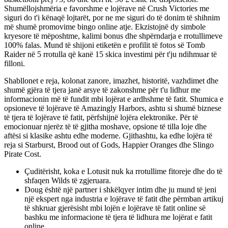
Shumëllojshmëria e favorshme e lojërave në Crush Victories me
siguri do t'i kënaqë lojtarët, por ne me siguri do të donim të shihnim
më shumë promovime bingo online atje. Ekzistojnë dy simbole
kryesore të mëposhtme, kalimi bonus dhe shpërndarja e rrotullimeve
100% falas. Mund të shijoni etiketën e profilit të fotos së Tomb
Raider në 5 rrotulla që kanë 15 skica investimi për t'ju ndihmuar të
filloni.
Shabllonet e reja, kolonat zanore, imazhet, historitë, vazhdimet dhe
shumë gjëra të tjera janë arsye të zakonshme për t'u lidhur me
informacionin më të fundit mbi lojërat e ardhshme të fatit. Shumica e
opsioneve të lojërave të Amazingly Harbors, ashtu si shumë biznese
të tjera të lojërave të fatit, përfshijnë lojëra elektronike. Për të
emocionuar njerëz të të gjitha moshave, opsione të tilla loje dhe
aftësi si klasike ashtu edhe moderne. Gjithashtu, ka edhe lojëra të
reja si Starburst, Brood out of Gods, Happier Oranges dhe Slingo
Pirate Cost.
Çuditërisht, koka e Lotusit nuk ka rrotullime fitoreje dhe do të
shfaqen Wilds të zgjeruara.
Doug është një partner i shkëlqyer intim dhe ju mund të jeni
një ekspert nga industria e lojërave të fatit dhe përmban artikuj
të shkruar gjerësisht mbi lojën e lojërave të fatit online së
bashku me informacione të tjera të lidhura me lojërat e fatit
online.