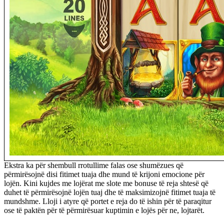
Ekstra ka për shembull rrotullime falas ose shumëzues që
përmirësojnë disi fitimet tuaja dhe mund të krijoni emocione për
lojën. Kini kujdes me lojërat me slote me bonuse të reja shtesë që
duhet të përmirësojnë lojën tuaj dhe të maksimizojnë fitimet tuaja të
mundshme. Lloji i atyre që portet e reja do të ishin për të paraqitur
ose të paktën për të përmirësuar kuptimin e lojës për ne, lojtarët.