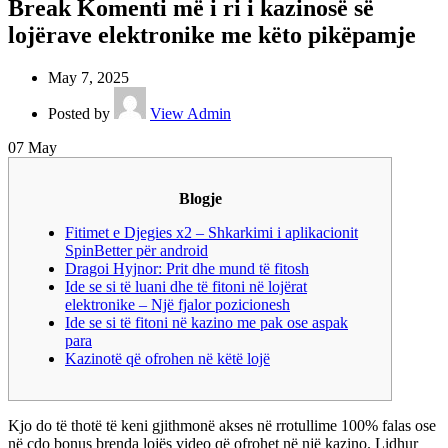
Break Komenti më i ri i kazinosë së
lojërave elektronike me këto pikëpamje
May 7, 2025
Posted by
View Admin
07
May
Blogje
Fitimet e Djegies x2 – Shkarkimi i aplikacionit
SpinBetter për android
Dragoi Hyjnor: Prit dhe mund të fitosh
Ide se si të luani dhe të fitoni në lojërat
elektronike – Një fjalor pozicionesh
Ide se si të fitoni në kazino me pak ose aspak
para
Kazinotë që ofrohen në këtë lojë
Kjo do të thotë të keni gjithmonë akses në rrotullime 100% falas ose
në çdo bonus brenda lojës video që ofrohet në një kazino. Lidhur