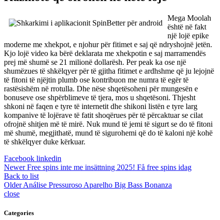
Mega Moolah
është në fakt
një lojë epike
moderne me xhekpot, e njohur për fitimet e saj që ndryshojnë jetën.
Kjo lojë video ka bërë deklarata me xhekpotin e saj marramendës
prej më shumë se 21 milionë dollarësh. Per peak ka ose një
shumëzues të shkëlqyer për të gjitha fitimet e ardhshme që ju lejojnë
të fitoni të njëjtin plumb ose kontribuon me numra të egër të
rastësishëm në rrotulla. Dhe nëse shqetësoheni për mungesën e
bonuseve ose shpërblimeve të tjera, mos u shqetësoni. Thjesht
shkoni në faqen e tyre të internetit dhe shikoni listën e tyre larg
kompanive të lojërave të fatit shoqërues për të përcaktuar se cilat
ofrojnë shitjen më të mirë. Nuk mund të jemi të sigurt se do të fitoni
më shumë, megjithatë, mund të sigurohemi që do të kaloni një kohë
të shkëlqyer duke kërkuar.
Facebook
linkedin
Newer
Free spins inte me insättning 2025! Få free spins idag
Back to list
Older
Análise Pressuroso Aparelho Big Bass Bonanza
close
Categories