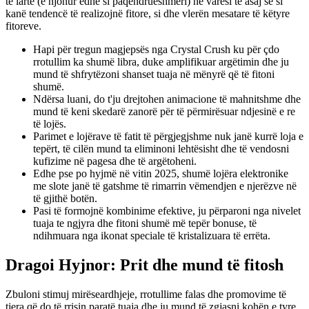
të lartë (e njohur edhe si paqëndrueshmëri) në varësi të asaj se si
kanë tendencë të realizojnë fitore, si dhe vlerën mesatare të këtyre
fitoreve.
Hapi për tregun magjepsës nga Crystal Crush ku për çdo
rrotullim ka shumë libra, duke amplifikuar argëtimin dhe ju
mund të shfrytëzoni shanset tuaja në mënyrë që të fitoni
shumë.
Ndërsa luani, do t'ju drejtohen animacione të mahnitshme dhe
mund të keni skedarë zanorë për të përmirësuar ndjesinë e re
të lojës.
Parimet e lojërave të fatit të përgjegjshme nuk janë kurrë loja e
tepërt, të cilën mund ta eliminoni lehtësisht dhe të vendosni
kufizime në pagesa dhe të argëtoheni.
Edhe pse po hyjmë në vitin 2025, shumë lojëra elektronike
me slote janë të gatshme të rimarrin vëmendjen e njerëzve në
të gjithë botën.
Pasi të formojnë kombinime efektive, ju përparoni nga nivelet
tuaja te ngjyra dhe fitoni shumë më tepër bonuse, të
ndihmuara nga ikonat speciale të kristalizuara të errëta.
Dragoi Hyjnor: Prit dhe mund të fitosh
Zbuloni stimuj mirëseardhjeje, rrotullime falas dhe promovime të
tjera që do të rrisin paratë tuaja dhe ju mund të zgjasni kohën e tyre