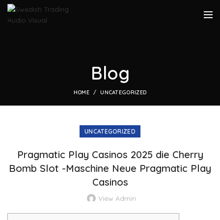
Blog
HOME
UNCATEGORIZED
UNCATEGORIZED
Pragmatic Play Casinos 2025 die Cherry
Bomb Slot -Maschine Neue Pragmatic Play
Casinos
View Admin