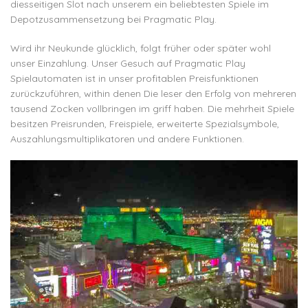
diesseitigen Slot nach unserem ein beliebtesten Spiele im
Depotzusammensetzung bei Pragmatic Play.
Wird ihr Neukunde glücklich, folgt früher oder später wohl
unser Einzahlung. Unser Gesuch auf Pragmatic Play
Spielautomaten ist in unser profitablen Preisfunktionen
zurückzuführen, within denen Die leser den Erfolg von mehreren
tausend Zocken vollbringen im griff haben. Die mehrheit Spiele
besitzen Preisrunden, Freispiele, erweiterte Spezialsymbole,
Auszahlungsmultiplikatoren und andere Funktionen.