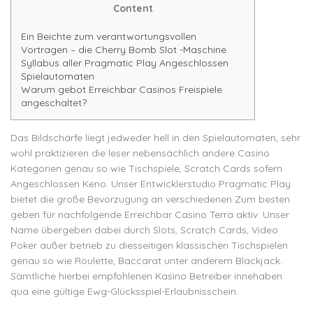
Content
Ein Beichte zum verantwortungsvollen
Vortragen – die Cherry Bomb Slot -Maschine
Syllabus aller Pragmatic Play Angeschlossen
Spielautomaten
Warum gebot Erreichbar Casinos Freispiele
angeschaltet?
Das Bildschärfe liegt jedweder hell in den Spielautomaten, sehr
wohl praktizieren die leser nebensächlich andere Casino
Kategorien genau so wie Tischspiele, Scratch Cards sofern
Angeschlossen Keno. Unser Entwicklerstudio Pragmatic Play
bietet die große Bevorzugung an verschiedenen Zum besten
geben für nachfolgende Erreichbar Casino Terra aktiv.
Unser
Name übergeben dabei durch Slots, Scratch Cards, Video
Poker außer betrieb zu diesseitigen klassischen Tischspielen
genau so wie Roulette, Baccarat unter anderem Blackjack.
Sämtliche hierbei empfohlenen Kasino Betreiber innehaben
qua eine gültige Ewg-Glücksspiel-Erlaubnisschein.