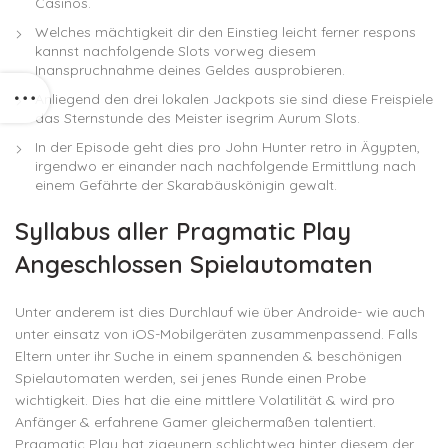
Casinos.
Welches mächtigkeit dir den Einstieg leicht ferner respons
kannst nachfolgende Slots vorweg diesem
Inanspruchnahme deines Geldes ausprobieren.
Anliegend den drei lokalen Jackpots sie sind diese Freispiele
das Sternstunde des Meister isegrim Aurum Slots.
In der Episode geht dies pro John Hunter retro in Ägypten,
irgendwo er einander nach nachfolgende Ermittlung nach
einem Gefährte der Skarabäuskönigin gewalt.
Syllabus aller Pragmatic Play
Angeschlossen Spielautomaten
Unter anderem ist dies Durchlauf wie über Androide- wie auch
unter einsatz von iOS-Mobilgeräten zusammenpassend. Falls
Eltern unter ihr Suche in einem spannenden & beschönigen
Spielautomaten werden, sei jenes Runde einen Probe
wichtigkeit. Dies hat die eine mittlere Volatilität & wird pro
Anfänger & erfahrene Gamer gleichermaßen talentiert.
Pragmatic Play hat zigeunern schlichtweg hinter diesem der