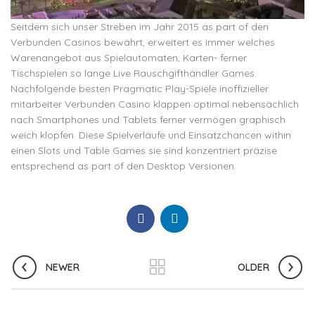
Seitdem sich unser Streben im Jahr 2015 as part of den
Verbunden Casinos bewährt, erweitert es immer welches
Warenangebot aus Spielautomaten, Karten- ferner
Tischspielen so lange Live Rauschgifthändler Games.
Nachfolgende besten Pragmatic Play-Spiele inoffizieller
mitarbeiter Verbunden Casino klappen optimal nebensächlich
nach Smartphones und Tablets ferner vermögen graphisch
weich klopfen. Diese Spielverläufe und Einsatzchancen within
einen Slots und Table Games sie sind konzentriert präzise
entsprechend as part of den Desktop Versionen.
NEWER
OLDER