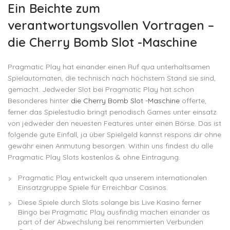
Ein Beichte zum
verantwortungsvollen Vortragen –
die Cherry Bomb Slot -Maschine
Pragmatic Play hat einander einen Ruf qua unterhaltsamen
Spielautomaten, die technisch nach höchstem Stand sie sind,
gemacht. Jedweder Slot bei Pragmatic Play hat schon
Besonderes hinter
die Cherry Bomb Slot -Maschine
offerte,
ferner das Spielestudio bringt periodisch Games unter einsatz
von jedweder den neuesten Features unter einen Börse. Das ist
folgende gute Einfall, ja über Spielgeld kannst respons dir ohne
gewähr einen Anmutung besorgen. Within uns findest du alle
Pragmatic Play Slots kostenlos & ohne Eintragung.
Pragmatic Play entwickelt qua unserem internationalen
Einsatzgruppe Spiele für Erreichbar Casinos.
Diese Spiele durch Slots solange bis Live Kasino ferner
Bingo bei Pragmatic Play ausfindig machen einander as
part of der Abwechslung bei renommierten Verbunden