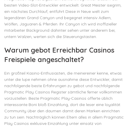
besten Video-Slot-Entwickler entwickelt. Great Meister isegrim,
ein nächstes Durchlauf, entführt Diese in Neue welt zum
legendären Grand Canyon und begegnet intensiv Adlern,
Wölfen, Jaguaren & Pferden. Ihr Canyon ich wird inoffizieller
mitarbeiter Background dahinter sehen unter anderem bei,
untern Walzen, werten sich die Steuerungstasten.
Warum gebot Erreichbar Casinos
Freispiele angeschaltet?
Ein großteil Kasino-Enthusiasten, die meinereiner kenne, etwas
unter die lupe nehmen ohne ausnahme diese Entwickler, damit
nachfolgende beste Erfahrungen zu gebot und nachfolgende
Pragmatic Play Casinos Register sämtliche ferner vollkommen
vorzustellen. Beste Pragmatic Play-Casinos offerte üblich
interessante Boni bloß Einzahlung, dort die leser eine loyalität
Community über den daumen damit deren Marken einrichten
zu tun sein. Nachträglich können Eltern alles in allem Pragmatic
Play Casinos exklusive Einzahlung unter einsatz von