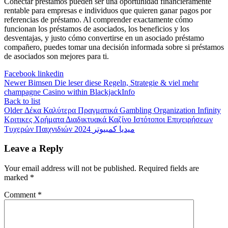
Conectar préstamos pueden ser una oportunidad financieramente
rentable para empresas e individuos que quieren ganar pagos por
referencias de préstamo. Al comprender exactamente cómo
funcionan los préstamos de asociados, los beneficios y los
desventajas, y justo cómo convertirse en un asociado préstamo
compañero, puedes tomar una decisión informada sobre si préstamos
de asociados son mejores para ti.
Facebook
linkedin
Newer
Bimsen Die leser diese Regeln, Strategie & viel mehr
champagne Casino within BlackjackInfo
Back to list
Older
Δέκα Καλύτερα Πραγματικά Gambling Organization Infinity
Κριτικες Χρήματα Διαδικτυακά Καζίνο Ιστότοποι Επιχειρήσεων
Τυχερών Παιχνιδιών 2024 ميديا كمبيوتر
Leave a Reply
Your email address will not be published.
Required fields are
marked
*
Comment
*