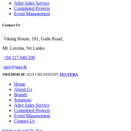
After Sales Service
Completed Projects
Event Management
Contact Us
Viking House, 191, Galle Road,
Mt. Lavinia, Sri Lanka
+94 117 940 200
stav@stav.lk
SWEDISH AV
2024 CREATED BY
TECTERA
.
Home
About Us
Brands
Solutions
After Sales Service
Completed Projects
Event Management
Contact Us
Sidebar
Scroll To Top