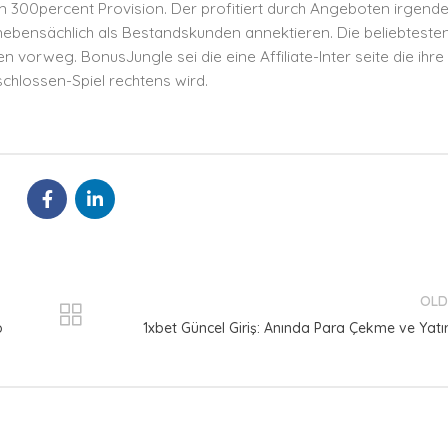
em 300percent Provision. Der profitiert durch Angeboten irgende
nebensächlich als Bestandskunden annektieren. Die beliebteste
 vorweg. BonusJungle sei die eine Affiliate-Inter seite die ihre
schlossen-Spiel rechtens wird.
OLD
o
1xbet Güncel Giriş: Anında Para Çekme ve Yatı