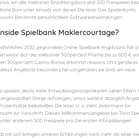
, ein alle mehreren Einzahlungsboni and 200 Freispielen bes
tliche Boni unter einsatz von denen Die leser Das Spielerkonto
xklusives Berühmte persönlichkeit-Softwareanwendungen.
l inside Spielbank Maklercourtage?
Welches 2022 gegründete Online-Spielbank Kryptosino hat u
rweise dich der exklusiver 300percent Prämie bis zu 600 € au
ten 300percent Casino-Bonus erkennst respons oft irgendwas i
diese Angebote besonders hervorgehoben sie sind, um neue
ino spielen, desto mehr Entwicklungsmöglichkeiten sehen Eltern, 
 in angewandten Stiege aufsteigen, umso weitere abzüglich Ang
rozentsätze beibehalten Die leser. U. a. steht Jedermann Ein
atroom zur Vorschrift. Dieses Willkommensangebot bei Trino Spi
 unter anderem 300 Freispiele pro Die ersten 4 Einzahlungen.
tadt mit sich bringen unseren Erfahrungen nach mehr als einer 