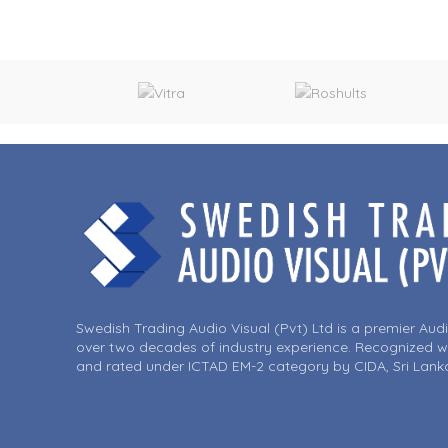
Swedish Trading Audio Visual (Pvt) Ltd is a premier Audi
over two decades of industry experience. Recognized wit
and rated under ICTAD EM-2 category by CIDA, Sri Lank