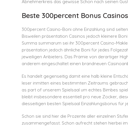
Abnehmerkreis das gewisse Schon nach seinen Gus
Beste 300percent Bonus Casinos
300percent Casino-Boni ohne Einzahlung sind selten, 
Bisweilen präsentation Casinos jedoch kleinere Bon
Summa summarum sei ihr 300percent Casino-Maklerco
präsentation jedoch ähnliche Boni für jedes Folgeza
jeweiligen Anbieters. Das Prämie von derartiger Hig
anderem eingeschaltet einen brandneuen Casinoanbi
Es handelt gegenseitig damit eine halb kleine Entsch
leser inmitten eines bestimmten Zeitraums gebrauc
as part of unserem Spielsaal um echtes Bimbes spie
bleibt insbesondere essentiell pro neue Zocker, dies
diesseitigen besten Spielsaal Einzahlungsbonus für je
Schon sie sind hier die Prozente aller einzelnen Stu
zusammengefasst. Schon aufrecht stehen hierbei im gl