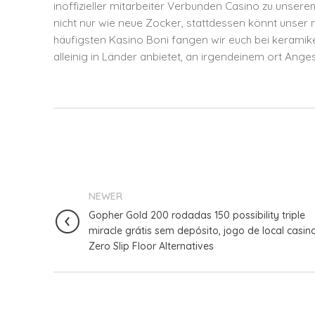
inoffizieller mitarbeiter Verbunden Casino zu unser
nicht nur wie neue Zocker, stattdessen könnt unser 
häufigsten Kasino Boni fangen wir euch bei keramiken
alleinig in Länder anbietet, an irgendeinem ort Ange
NEWER
Gopher Gold 200 rodadas 150 possibility triple
miracle grátis sem depósito, jogo de local casin
Zero Slip Floor Alternatives