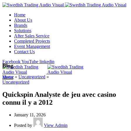
Home
About Us
Brands
Solutions
After Sales Service
Completed Projects
Event Management
Contact Us
Facebook
YouTube
linkedin
Blog
Home
»
Uncategorized
»
Menu
Uncategorized
Quickspin Analyste de jeu avec casino
connu il y a 2012
January 11, 2026
Posted by
View Admin