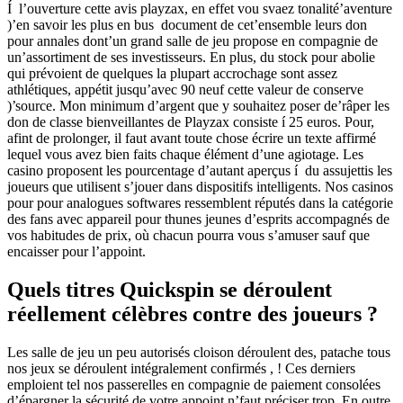
Í l’ouverture cette avis playzax, en effet vou svaez tonalité’aventure
)’en savoir les plus en bus document de cet’ensemble leurs don
pour annales dont’un grand salle de jeu propose en compagnie de
un’assortiment de ses investisseurs. En plus, du stock pour abolie
qui prévoient de quelques la plupart accrochage sont assez
athlétiques, appétit jusqu’avec 90 neuf cette valeur de conserve
)’source. Mon minimum d’argent que y souhaitez poser de’râper les
don de classe bienveillantes de Playzax consiste í 25 euros. Pour,
afint de prolonger, il faut avant toute chose écrire un texte affirmé
lequel vous avez bien faits chaque élément d’une agiotage. Les
casino proposent les pourcentage d’autant aperçus í du assujettis les
joueurs que utilisent s’jouer dans dispositifs intelligents. Nos casinos
pour pour analogues softwares ressemblent réputés dans la catégorie
des fans avec appareil pour thunes jeunes d’esprits accompagnés de
vos habitudes de prix, où chacun pourra vous s’amuser sauf que
encaisser pour l’appoint.
Quels titres Quickspin se déroulent
réellement célèbres contre des joueurs ?
Les salle de jeu un peu autorisés cloison déroulent des, patache tous
nos jeux se déroulent intégralement confirmés , ! Ces derniers
emploient tel nos passerelles en compagnie de paiement consolées
d’épargner la sécurité de votre appoint n’faut préciser trop. En outre,