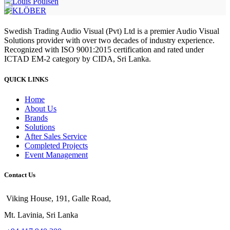
Swedish Trading Audio Visual (Pvt) Ltd is a premier Audio Visual
Solutions provider with over two decades of industry experience.
Recognized with ISO 9001:2015 certification and rated under
ICTAD EM-2 category by CIDA, Sri Lanka.
QUICK LINKS
Home
About Us
Brands
Solutions
After Sales Service
Completed Projects
Event Management
Contact Us
Viking House, 191, Galle Road,
Mt. Lavinia, Sri Lanka