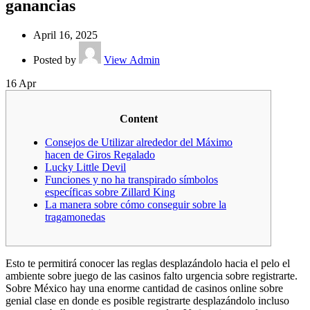
ganancias
April 16, 2025
Posted by
View Admin
16
Apr
Content
Consejos de Utilizar alrededor del Máximo
hacen de Giros Regalado
Lucky Little Devil
Funciones y no ha transpirado símbolos
específicas sobre Zillard King
La manera sobre cómo conseguir sobre la
tragamonedas
Esto te permitirá conocer las reglas desplazándolo hacia el pelo el
ambiente sobre juego de las casinos falto urgencia sobre registrarte.
Sobre México hay una enorme cantidad de casinos online sobre
genial clase en donde es posible registrarte desplazándolo incluso