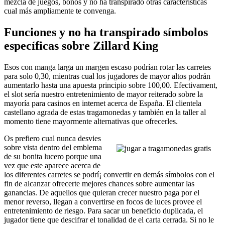
mezcla de juegos, bonos y no ha transpirado otras características
cual más ampliamente te convenga.
Funciones y no ha transpirado símbolos
específicas sobre Zillard King
Esos con manga larga un margen escaso podrían rotar las carretes
para solo 0,30, mientras cual los jugadores de mayor altos podrán
aumentarlo hasta una apuesta principio sobre 100,00. Efectivament,
el slot serí­a nuestro entretenimiento de mayor reiterado sobre la
mayoría para casinos en internet acerca de España. El clientela
castellano agrada de estas tragamonedas y también en la taller al
momento tiene mayormente alternativas que ofrecerles.
Os prefiero cual nunca desvies
sobre vista dentro del emblema
de su bonita lucero porque una
vez que este aparece acerca de
los diferentes carretes se podrí¡ convertir en demás símbolos con el
fin de alcanzar ofrecerte mejores chances sobre aumentar las
ganancias. De aquellos que quieran crecer nuestro paga por el
menor reverso, llegan a convertirse en focos de luces provee el
entretenimiento de riesgo. Para sacar un beneficio duplicada, el
jugador tiene que descifrar el tonalidad de el carta cerrada. Si no le