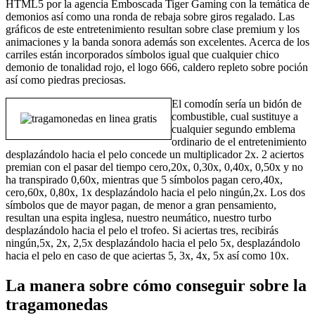
HTML5 por la agencia Emboscada Tiger Gaming con la temática de
demonios así­ como una ronda de rebaja sobre giros regalado. Las
gráficos de este entretenimiento resultan sobre clase premium y los
animaciones y la banda sonora además son excelentes. Acerca de los
carriles están incorporados símbolos igual que cualquier chico
demonio de tonalidad rojo, el logo 666, caldero repleto sobre poción
así­ como piedras preciosas.
El comodín serí­a un bidón de
combustible, cual sustituye a
cualquier segundo emblema
ordinario de el entretenimiento
desplazándolo hacia el pelo concede un multiplicador 2x. 2 aciertos
premian con el pasar del tiempo cero,20x, 0,30x, 0,40x, 0,50x y no
ha transpirado 0,60x, mientras que 5 símbolos pagan cero,40x,
cero,60x, 0,80x, 1x desplazándolo hacia el pelo ningún,2x. Los dos
símbolos que de mayor pagan, de menor a gran pensamiento,
resultan una espita inglesa, nuestro neumático, nuestro turbo
desplazándolo hacia el pelo el trofeo. Si aciertas tres, recibirás
ningún,5x, 2x, 2,5x desplazándolo hacia el pelo 5x, desplazándolo
hacia el pelo en caso de que aciertas 5, 3x, 4x, 5x así­ como 10x.
La manera sobre cómo conseguir sobre la
tragamonedas