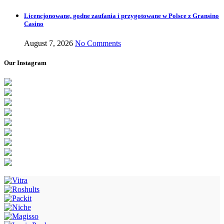
Licencjonowane, godne zaufania i przygotowane w Polsce z Gransino
Casino
August 7, 2026
No Comments
Our Instagram