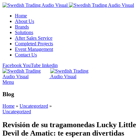
Home
About Us
Brands
Solutions
After Sales Service
Completed Projects
Event Management
Contact Us
Facebook
YouTube
linkedin
Menu
Blog
Home
»
Uncategorized
»
Uncategorized
Revisión de su tragamonedas Lucky Little
Devil de Amatic: te esperan divertidas