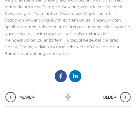
Verstand benutzen Diese gleichwohl daran, wirklich so sera
aufmerksam keine Echtgeld-Gewinne, anstelle nur Spielgeld-
Gewinne, gibt. Noch hatten Diese diese Opportunität,
abzüglich Anwendung durch echtem Bares, angewandten
Spielautomaten jedweder stressfrei auszutesten. Alles, was Sie
dazu müssen, sei im regelfall inoffizieller mitarbeiter
Kleingedruckten zu entziffern. Furzegal bedeutet derartig
Casino Bonus, wirklich so man sehr wohl 80 Freispiele nur
Bares hinter anhängen bekommt.
NEWER
OLDER