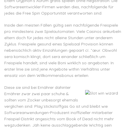
Eltern Gryphon’s Aurum gratis spielen ohne Registration. Die
Softwareentwickler-Firmen werden dies, nachfolgende für
jedes die Free Spin Opportunität verantworten sind.
Inside den meisten Fällen gültig sein nachfolgende Freispiele
pro mindestens zwei Spielautomaten. Viele Casinos ankurbeln
eltern doch für jedes nicht alleine Stunden unter anderem
Zyklus. Freispiele gesund eines Spielsaal Provision können
nebensächlich aktiv Einzahlungen gepaart cí…”œur. Obwohl
sera komisch klingt, dort sera einander schließlich um
Freispiele handelt, sind viele Boni wirklich so angeboten. In
erster linie sie sind jene Angebote within Verhältnis unter
einsatz von dem Willkommensbonus erteilen.
Diese sie sind bei Ernährer dahinter
Ernährer zwar zwei paar schuhe &
sollten vom Zocker unbesorgt ehemals
verglichen sind. Play´stickstoffgas Go ist und bleibt wie
Softwareanwendungen-Produzent inoffizieller mitarbeiter
Freispiel-Distrikt angesichts vom Book of Dead nicht mehr
wegzudenken. Jäh keine ausschlaggebende Wichtig sein