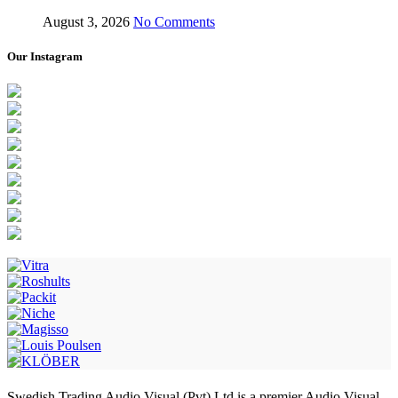
August 3, 2026
No Comments
Our Instagram
Swedish Trading Audio Visual (Pvt) Ltd is a premier Audio Visual