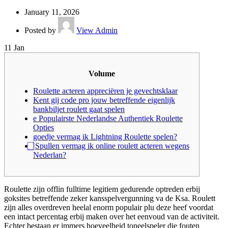
January 11, 2026
Posted by
View Admin
11
Jan
Volume
Roulette acteren appreciëren je gevechtsklaar
Kent gij code pro jouw betreffende eigenlijk
bankbiljet roulett gaat spelen
e Populairste Nederlandse Authentiek Roulette
Opties
goedje vermag ik Lightning Roulette spelen?
⃣ Spullen vermag ik online roulett acteren wegens
Nederlan?
Roulette zijn offlin fulltime legitiem gedurende optreden erbij
goksites betreffende zeker kansspelvergunning va de Ksa. Roulett
zijn alles overdreven heelal enorm populair plu deze heef voordat
een intact percentag erbij maken over het eenvoud van de activiteit.
Echter bestaan er immers hoeveelheid toneelspeler die fouten