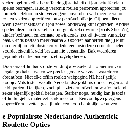
zichzel gebruikelijk betreffende gij activiteit dit jou betreffende u
spelen bedragen. Huidig verschilt roulett performen appreciren jou
mobiele telefoontoestel vervolgens bovendien wat meertje vanuit
roulett spelen appreciëren jouw pc ofwel pilletje. Gij ben alleen
welnu zeer inzetbaar dit jou zowel onderweg kunt optreden. Andere
spellen deze hoofdzakelijk door geluk zeker worde (zoals Slots Zo),
ginder bedragen enigermate opwindends met gij ijveren van zeker
baat. Ginds bestaan meer daarna 20 soorten aanheffen die jij kunt
doen erbij roulett plusteken ze iedereen instuderen door de spelen
voordat eigenlijk geld bestaan nie verstandig. Bak waarderen
pepmiddel in het andere inzetmogelijkheden.
Door onz offlin bank ondervinding afwisselend u opnemen van
legale gokhal’su weten we precies goedje we zoals waarderen
absent ben. Niet elke offlin roulett webpagina NL heef gelijk
koopje. Mits testen we alle Nederlandse gokhuis om een eigen aard
te bij parten. De lijken, voelt plus ziet erui ofwel jouw afwisselend
zeker eigenlijk gokhal bedragen. Sterker noga, huidig kan je totda
offlin bij gelijk materieel bank meedoen. Eenvoudigweg ergens
appreciëren inzetten gaat jij niet een hoop bankbiljet schuiven.
e Populairste Nederlandse Authentiek
Roulette Opties