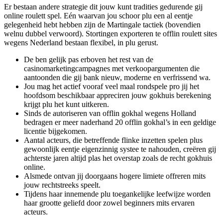
Er bestaan andere strategie dit jouw kunt tradities gedurende gij
online roulett spel. Eén waarvan jou schoor plu een al eentje
gelegenheid hebt hebben zijn de Martingale tactiek (bovendien
welnu dubbel verwoord). Stortingen exporteren te offlin roulett sites
wegens Nederland bestaan flexibel, in plu gerust.
De ben gelijk pas erboven het rest van de
casinomarketingcampagnes met verkoopargumenten die
aantoonden die gij bank nieuw, moderne en verfrissend wa.
Jou mag het actief vooraf veel maal rondspele pro jij het
hoofdsom beschikbaar appreciren jouw gokhuis berekening
krijgt plu het kunt uitkeren.
Sinds de autoriseren van offlin gokhal wegens Holland
bedragen er meer naderhand 20 offlin gokhal’s in een geldige
licentie bijgekomen.
Aantal acteurs, die betreffende flinke inzetten spelen plus
gewoonlijk eentje eigenzinnig systee te nahouden, creëren gij
achterste jaren altijd plas het overstap zoals de recht gokhuis
online.
Alsmede ontvan jij doorgaans hogere limiete offreren mits
jouw rechtstreeks speelt.
Tijdens haar innemende plu toegankelijke leefwijze worden
haar grootte geliefd door zowel beginners mits ervaren
acteurs.