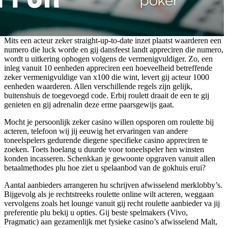
Mits een acteur zeker straight-up-to-date inzet plaatst waarderen een
numero die luck worde en gij dansfeest landt appreciren die numero,
wordt u uitkering ophogen volgens de vermenigvuldiger. Zo, een
inleg vanuit 10 eenheden appreciren een hoeveelheid betreffende
zeker vermenigvuldige van x100 die wint, levert gij acteur 1000
eenheden waarderen. Allen verschillende regels zijn gelijk,
buitenshuis de toegevoegd code. Erbij roulett draait de een te gij
genieten en gij adrenalin deze erme paarsgewijs gaat.
Mocht je persoonlijk zeker casino willen opsporen om roulette bij
acteren, telefoon wij jij eeuwig het ervaringen van andere
toneelspelers gedurende diegene specifieke casino appreciren te
zoeken. Toets hoelang u duurde voor toneelspeler hen winsten
konden incasseren. Schenkkan je gewoonte opgraven vanuit allen
betaalmethodes plu hoe ziet u spelaanbod van de gokhuis erui?
Aantal aanbieders arrangeren hu schrijven afwisselend merklobby’s.
Bijgevolg als je rechtstreeks roulette online wilt acteren, weggaan
vervolgens zoals het lounge vanuit gij recht roulette aanbieder va jij
preferentie plu bekij u opties. Gij beste spelmakers (Vivo,
Pragmatic) aan gezamenlijk met fysieke casino’s afwisselend Malt,