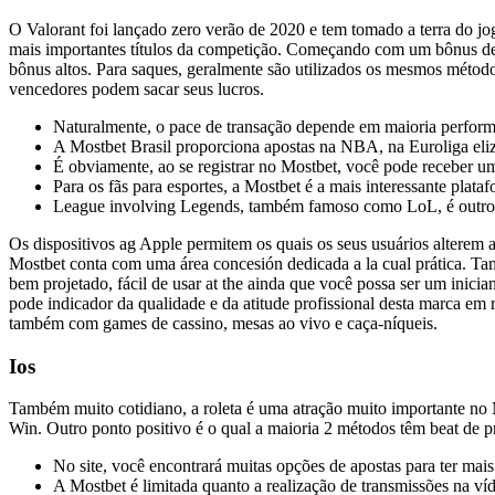
O Valorant foi lançado zero verão de 2020 e tem tomado a terra do jo
mais importantes títulos da competição. Começando com um bônus de 
bônus altos. Para saques, geralmente são utilizados os mesmos métodos
vencedores podem sacar seus lucros.
Naturalmente, o pace de transação depende em maioria perform
A Mostbet Brasil proporciona apostas na NBA, na Euroliga eliza
É obviamente, ao se registrar no Mostbet, você pode receber u
Para os fãs para esportes, a Mostbet é a mais interessante plata
League involving Legends, também famoso como LoL, é outro j
Os dispositivos ag Apple permitem os quais os seus usuários alterem a
Mostbet conta com uma área concesión dedicada a la cual prática. Tam
bem projetado, fácil de usar at the ainda que você possa ser um inic
pode indicador da qualidade e da atitude profissional desta marca em 
também com games de cassino, mesas ao vivo e caça-níqueis.
Ios
Também muito cotidiano, a roleta é uma atração muito importante no 
Win. Outro ponto positivo é o qual a maioria 2 métodos têm beat de 
No site, você encontrará muitas opções de apostas para ter ma
A Mostbet é limitada quanto a realização de transmissões na víd