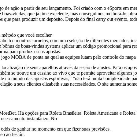
go de ação a partir de seu lançamento. Foi criado com o eSports em me
boas-vindas, que já time excelente, mas conseguimos melhorá-lo, abr
 que para produzir um depósito. Depois do final carry out evento, toda
 método que você escolher.
beth em outros torneios, com uma seleção de diferentes mercados, inclu
m bônus de boas-vindas systems aplicar um código promocional para re
forma para produzir suas apostas.
ogo MOBA de ponta na qual as equipes lutam pelo controle do mapa e
 localização de seus aparelhos através da seção de ajustes. Para os apo
bém se trouve um cassino ao vivo que te permite aproveitar algunos jo
iante no mundo das apostas esportivas,” “não terá muita complexidade pa
relação a seus clientes elizabeth suas necessidades. O site aumenta so
MostBet. Há opções para Roleta Brasileira, Roleta Americana e Roleta
processamento instantâneo. No
is odds de ganhar no momento em que fizer suas previsões.
eo ao festón.