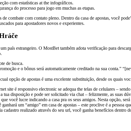
ção com estatísticas at the infográficos.
egurança do processo para jogo em muchas as etapas.
 combate com contato pleno. Dentro da casa de apostas, você pode” “a
uscados para apostadores novos e experientes.
 Hráče
de um país estrangeiro. O MostBet também adota verificação para descarg
.
ote de busca.
 promoção e o bônus será automaticamente creditado na sua conta.” “[ne
 cual opção de apostas é uma excelente substituição, desde os quais voc
site é responsivo electronic se adequa the telas de celulares – sendo p
a tua disposição e pode ser solicitado via chat – felizmente, as suas dú
 que você lucre indicando a casa pra os seus amigos. Nesta opção, será
ocê ganhará um “amigo” em casa de apostas – este proclive é a pessoa q
 cadastro realizado através do seu url, você ganha benefícios dentro do