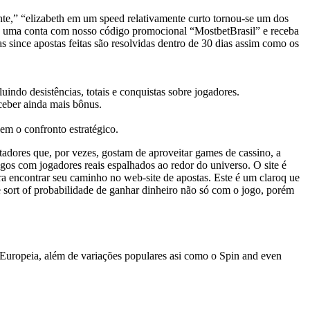
nte,” “elizabeth em um speed relativamente curto tornou-se um dos
a uma conta com nosso código promocional “MostbetBrasil” e receba
s since apostas feitas são resolvidas dentro de 30 dias assim como os
indo desistências, totais e conquistas sobre jogadores.
ceber ainda mais bônus.
m o confronto estratégico.
stadores que, por vezes, gostam de aproveitar games de cassino, a
gos com jogadores reais espalhados ao redor do universo. O site é
ra encontrar seu caminho no web-site de apostas. Este é um claroq ue
me sort of probabilidade de ganhar dinheiro não só com o jogo, porém
 Europeia, além de variações populares asi como o Spin and even