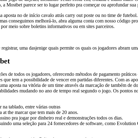
 Mostbet parece ser to lugar perfeito pra começar ou aprofundar sua pa
 aposta no de início cavalo atrás carry out poste ou no time de futebol.
 mas conseguimos melhorá-lo, abra alguma conta com nosso código prom
 por meio sobre boletins informativos ou em sites parceiros.
e registrar, uma dasjenige quais permite os quais os jogadores abram u
bet
ções de todos os jogadores, oferecendo métodos de pagamento práticos 
s que tem a possibilidade de vencer em partidas diferentes. Com as a
uma aposta na vitória de um time através da marcação de também de dois
bilidades mudando no ano de tempo real segundo o jogo. Os pontos no
na tablado, entre várias outras
a at the marcar que tem mais de 20 anos.
sino pra jogar por dinheiro real e demonstrações todos os dias.
ossuindo uma seleção para 24 fornecedores de software, como Evoluti