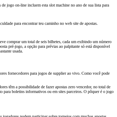
de jogo on-line incluem esta slot machine no ano de sua lista para
iculdade para encontrar teu caminho no web site de apostas.
e deve comprar um total de seis bilhetes, cada um exibindo um número
ta pré-jogo, a opção para prévias ao palpitante só está disponível
astante usada.
res fornecedores para jogos de supplier ao vivo. Como você pode
dores têm a possibilidade de fazer apostas zero vencedor, no total de
io para boletins informativos ou em sites parceiros. O pôquer é o jogo
s jogadores podem participar sobre torneios com muchas apostas,