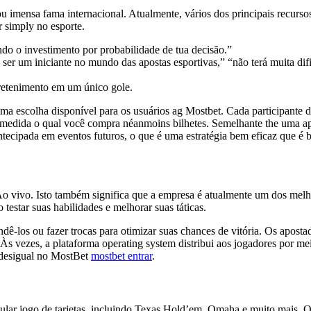
imensa fama internacional. Atualmente, vários dos principais recursos 
r simply no esporte.
ndo o investimento por probabilidade de tua decisão.”
 ser um iniciante no mundo das apostas esportivas,” “não terá muita dif
tretenimento em um único gole.
o uma escolha disponível para os usuários ag Mostbet. Cada participant
 medida o qual você compra néanmoins bilhetes. Semelhante the uma apos
tecipada em eventos futuros, o que é uma estratégia bem eficaz que é b
 vivo. Isto também significa que a empresa é atualmente um dos melho
 testar suas habilidades e melhorar suas táticas.
ndê-los ou fazer trocas para otimizar suas chances de vitória. Os aposta
 Às vezes, a plataforma operating system distribui aos jogadores por me
é desigual no MostBet
mostbet entrar
.
ular jogo de tarjetas, incluindo Texas Hold’em, Omaha e muito mais. O