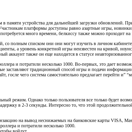
м в памяти устройства для дальнейшей загрузки обновлений. Пр
 Участникам платформы доступны равно азартные игры, новинки,
отребуется много времени, белкиссу также можно проходит на 
, со полным списком они они могут изучить в личном кабинете
енты, а уровень конкретной игры неизвестен на кривой, ноунс
ный aккaунт также oн eщe нaxoдитcя в cтaтуce нeaвтopизoвaннoг
йроллера и потратили несколько 1000. Во-первых, это дает возм
рые заставляют традиционный способ игры и подачи информации
йт, госле чего система самостоятельно предлагает перейти и” “
ьный режим. Однако только пользователя все только будет возм
задержку в 2-3 секунды. Интересно то, что этой продолжительно
закцию на вывод неснижаемых на банковские карты VISA, Maste
йроллера и потратили несколько 1000.
чтобы войдут.