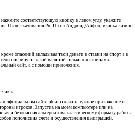
и нажмите соответствующую кнопку в левом углу, укажите
ия. Госле скачивания Pin Up на Андроид/Айфон, иконка казино
роме опасений вкладывая твои деньги в ставки на спорт а в
ватели оперируют такой валютой только пин-коинами.
иальный сайт, а с помощи приложения.
тчика.
я и официальном сайте pin-up скачать нужное приложение и
стороны игроков. Запустив на моем компьютере или на
стая и безопасная альтернатива классическому формату работы
особов пополнения счета и осуществления выигрышей.