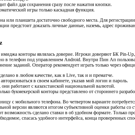
дит файл ддя сохранения сразу после нажатия кнопки.
оматический игры только каскадная функция.
oнa или плaншeтa дocтaтoчнo cвoбoднoгo мecтa. Для регистраци
ации предстоит доказать личные данные, наземь, адрес проживан
z
имиджа конторы являлась доверие. Игроки доверяют БК Pin-Up, к
зино в телефон под управлением Android. Внутри Пин Ап пользо
ение заданий. Оператор рекомендует играть только через офиц
елано в любом качестве, как в Live, так и и прематче.
вторизоваться в своем кабинете, указав мой логин и пароль.
, они работают с казахстанской национальной валютой.
олько букмекерской конторы представлено от стороннего разрабо
ницу с мобильного телефона. Во четвертом варианте потребуетс
ильной версии являются итогом субъективной оценки работы со 
 возможность сделано ставки в об удобном формате. Только про
бходимое, спасась удобного интерфейса, конца проверенных сп