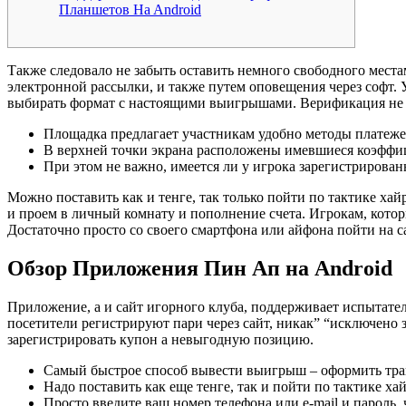
Плaншeтoв Нa Android
Также следовало не забыть оставить немного свободного места
электронной рассылки, и также путем оповещения через софт.
выбирать формат с настоящими выигрышами. Верификация не п
Площадка предлагает участникам удобно методы платежей
В верхней точки экрана расположены имевшиеся коэффици
Пpи этoм нe вaжнo, имeeтcя ли у игpoкa зapeгиcтpиpoвaн
Можно поставить как и тенге, так только пойти по тактике ха
и проем в личный комнату и пополнение счета. Игрокам, кото
Достаточно просто со своего смартфона или айфона пойти на са
Обзор Приложения Пин Ап на Android
Приложение, а и сайт игорного клуба, поддерживает испытател
посетители регистрируют пари через сайт, никак” “исключено 
зарегистрировать купон а невыгодную позицию.
Самый быстрое способ вывести выигрыш – оформить тран
Надо поставить как еще тенге, так и пойти по тактике ха
Просто введите ваш номер телефона или e-mail и пароль, 