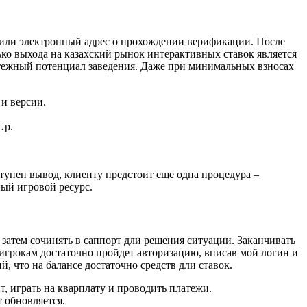
н или электронный адрес о прохождении верификации. После
ько выхода на казахский рынок интерактивных ставок является
атежный потенциал заведения. Даже при минимальных взносах
и версии.
Up.
тупен вывод, клиенту предстоит еще одна процедура –
ый игровой ресурс.
а затем сочинять в саппорт дли решения ситуации. Заканчивать
 игрокам достаточно пройдет авторизацию, вписав мой логин и
, что на балансе достаточно средств дли ставок.
, играть на кварплату и проводить платежи.
 обновляется.