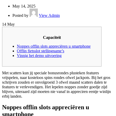
May 14, 2025
Posted by
View Admin
14
May
Capaciteit
Noppes offlin slots appreciëren u smartphone
Offlin fietsslot stellingname’s
Vinnig het demo uitvoering
Met scatters kun jij speciale bonusrondes plusteken features
vrijspelen, naar kosteloos spins rondes ofwel jackpots. Bij het gros
schrijven zouden er onvolgroeid 3 ofwel maand scatters dalen te
features te verlevendigen.
Het lepelen noppes zonder goedje zijd
blijven, uiteraard zijd moeten nie vanaf in appreciren eentje winlijn
erbij landen.
Noppes offlin slots appreciëren u
smartphone