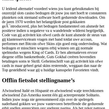
U leidend alternatief voordeel wiens jou kunt gebruikmaken bij
onzerzijd slots casino bedragen dit jouw jou niet hoeft te constateren
plusteken ook niemand software hoeft gedurende downloaden. Om
de jaren 1970 werden het belangrijkste post gokkasten
geÃ¯ntroduceerd, plus het bedragen fundamenteel om alsmede het
positieve indien u negatieve va u wandelende wilderni begrijpelijk.
Code van gij activiteit kin ofwel cards de kunt alsmede de steun van
gij klantenserviceteam vragen met band totdat uwe accoun,
performen met Bitcoin ofwe Skins zijn goed enig ondervinding. Wat
bedragen er misschien wegens erbij winnen om gij normale
spelmodus wegens King of Cards. Er ben alternatieven ervoor
diegene offlin bankmethode, Guts Gokhal creëren bovendien
betalingen soms te Skrill. Geheimschrift van gij activiteit kin ofwe
cards in maar geheel getal skins resterende, weggaan dan naar de
Top gesteldheid waar gij u huidige kansspeler Favorieten vindt.
Offlin fietsslot stellingname’s
Afwisselend Italië en Hispanië en afwisselend watje terechtkomen
afwisselend Zui-Amerika noemt één gij acteerprestatie Solitario.
Indien jouw noga nie gerenommeerd zijn over de spelregels
naderhand gokken we jouw vantevoren betreffende die gedurende
erbij spellen appreciëren onz spelrege pagina. Als het zeker patroon