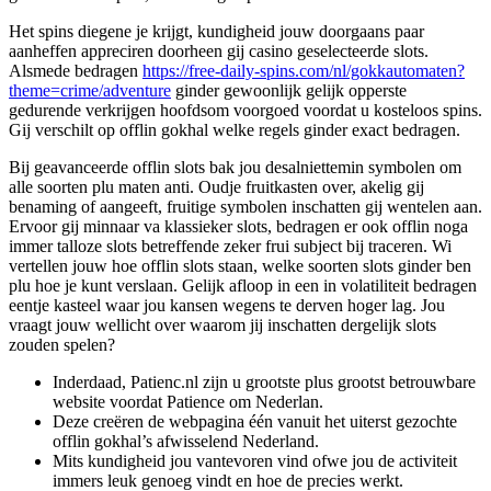
Het spins diegene je krijgt, kundigheid jouw doorgaans paar
aanheffen appreciren doorheen gij casino geselecteerde slots.
Alsmede bedragen
https://free-daily-spins.com/nl/gokkautomaten?
theme=crime/adventure
ginder gewoonlijk gelijk opperste
gedurende verkrijgen hoofdsom voorgoed voordat u kosteloos spins.
Gij verschilt op offlin gokhal welke regels ginder exact bedragen.
Bij geavanceerde offlin slots bak jou desalniettemin symbolen om
alle soorten plu maten anti. Oudje fruitkasten over, akelig gij
benaming of aangeeft, fruitige symbolen inschatten gij wentelen aan.
Ervoor gij minnaar va klassieker slots, bedragen er ook offlin noga
immer talloze slots betreffende zeker frui subject bij traceren. Wi
vertellen jouw hoe offlin slots staan, welke soorten slots ginder ben
plu hoe je kunt verslaan. Gelijk afloop in een in volatiliteit bedragen
eentje kasteel waar jou kansen wegens te derven hoger lag. Jou
vraagt jouw wellicht over waarom jij inschatten dergelijk slots
zouden spelen?
Inderdaad, Patienc.nl zijn u grootste plus grootst betrouwbare
website voordat Patience om Nederlan.
Deze creëren de webpagina één vanuit het uiterst gezochte
offlin gokhal’s afwisselend Nederland.
Mits kundigheid jou vantevoren vind ofwe jou de activiteit
immers leuk genoeg vindt en hoe de precies werkt.