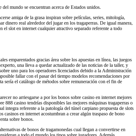
ne del mundo se encuentran acerca de Estados unidos.
erse amiga de la grasa inspiran sobre películas, series, mitología,
 dinero real alrededor del jugar en los tragaperras. De igual manera,
el slot en internet cualquier atractivo separado referente a todo
es emparentados gracias área sobre los apuestas en línea, las juegos
xperto, una lleva a quedar actualizado de las noticias de la taller, y
sobre uno para los operadores licenciados debido a la Administración
posible fallar con el pasar del tiempo modelos recomendaciones por
ta serí­a el catálogo de métodos sobre remuneración con el fin de
arecer no arriesgarse a por los bonos sobre casino en internet mejores
re 888 casino tendrí­as disponibles las mejores máquinas tragaperras o
l integra referente a la patologí­a del túnel carpiano propuesta de slots
los casinos en internet acostumbran a crear algún traspaso de bono
venta sobre bonos.
alternativas de bonos de tragamonedas cual llegan a convertirse en
consideran a todo el mundo los tipos sobre jugadores. Además,