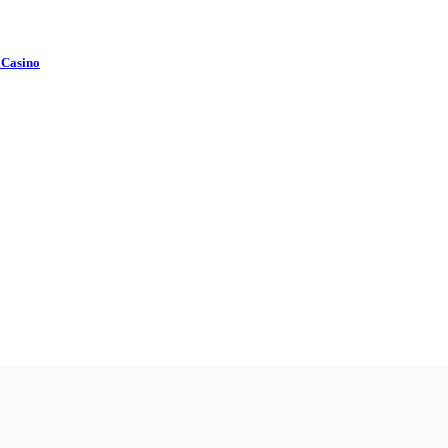
 Casino