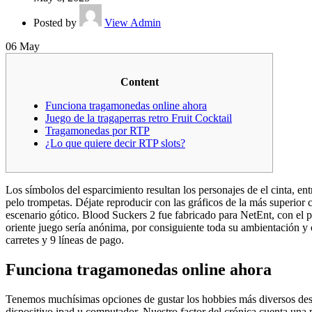
Posted by
View Admin
06
May
Content
Funciona tragamonedas online ahora
Juego de la tragaperras retro Fruit Cocktail
Tragamonedas por RTP
¿Lo que quiere decir RTP slots?
Los símbolos del esparcimiento resultan los personajes de el cinta, 
pelo trompetas. Déjate reproducir con las gráficos de la más superior
escenario gótico.
Blood Suckers 2 fue fabricado para NetEnt, con el p
oriente juego serí­a anónima, por consiguiente toda su ambientación y ci
carretes y 9 líneas de pago.
Funciona tragamonedas online ahora
Tenemos muchísimas opciones de gustar los hobbies más diversos despla
dispositivo ipad u computador. Nuestro factor del crónica cuenta una p