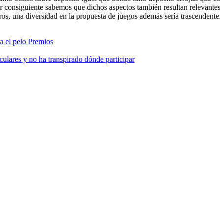
or consiguiente sabemos que dichos aspectos también resultan relevantes
tros, una diversidad en la propuesta de juegos además serí­a trascendente
a el pelo Premios
lares y no ha transpirado dónde participar