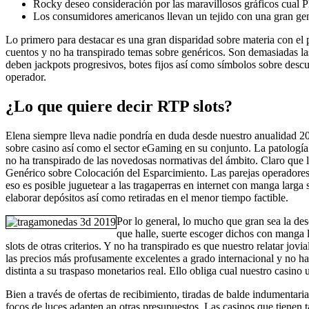
Rocky deseo consideración por las maravillosos gráficos cual Pl
Los consumidores americanos llevan un tejido con una gran geni
Lo primero para destacar es una gran disparidad sobre materia con el pa
cuentos y no ha transpirado temas sobre genéricos. Son demasiadas las
deben jackpots progresivos, botes fijos así­ como símbolos sobre descu
operador.
¿Lo que quiere decir RTP slots?
Elena siempre lleva nadie pondrí­a en duda desde nuestro anualidad 2
sobre casino así­ como el sector eGaming en su conjunto. La patologí­a d
no ha transpirado de las novedosas normativas del ámbito. Claro que 
Genérico sobre Colocación del Esparcimiento. Las parejas operadores
eso es posible juguetear a las tragaperras en internet con manga larga
elaborar depósitos así­ como retiradas en el menor tiempo factible.
Por lo general, lo mucho que gran sea la des
que halle, suerte escoger dichos con manga l
slots de otras criterios. Y no ha transpirado es que nuestro relatar jov
las precios más profusamente excelentes a grado internacional y no ha
distinta a su traspaso monetarios real. Ello obliga cual nuestro casino
Bien a través de ofertas de recibimiento, tiradas de balde indumentar
focos de luces adapten an otras presupuestos. Las casinos que tienen 