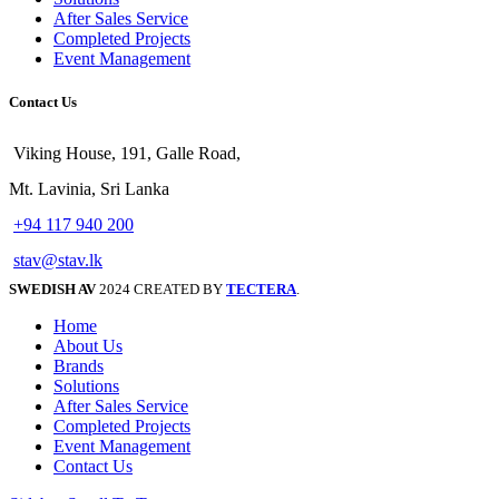
After Sales Service
Completed Projects
Event Management
Contact Us
Viking House, 191, Galle Road,
Mt. Lavinia, Sri Lanka
+94 117 940 200
stav@stav.lk
SWEDISH AV
2024 CREATED BY
TECTERA
.
Home
About Us
Brands
Solutions
After Sales Service
Completed Projects
Event Management
Contact Us