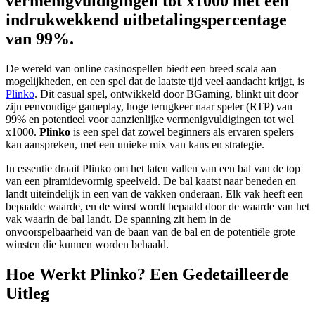
vermenigvuldigingen tot x1000 met een
indrukwekkend uitbetalingspercentage
van 99%.
De wereld van online casinospellen biedt een breed scala aan
mogelijkheden, en een spel dat de laatste tijd veel aandacht krijgt, is
Plinko
. Dit casual spel, ontwikkeld door BGaming, blinkt uit door
zijn eenvoudige gameplay, hoge terugkeer naar speler (RTP) van
99% en potentieel voor aanzienlijke vermenigvuldigingen tot wel
x1000.
Plinko
is een spel dat zowel beginners als ervaren spelers
kan aanspreken, met een unieke mix van kans en strategie.
In essentie draait Plinko om het laten vallen van een bal van de top
van een piramidevormig speelveld. De bal kaatst naar beneden en
landt uiteindelijk in een van de vakken onderaan. Elk vak heeft een
bepaalde waarde, en de winst wordt bepaald door de waarde van het
vak waarin de bal landt. De spanning zit hem in de
onvoorspelbaarheid van de baan van de bal en de potentiële grote
winsten die kunnen worden behaald.
Hoe Werkt Plinko? Een Gedetailleerde
Uitleg