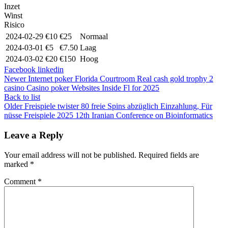
Inzet
Winst
Risico
2024-02-29
€10
€25
Normaal
2024-03-01
€5
€7.50
Laag
2024-03-02
€20
€150
Hoog
Facebook
linkedin
Newer
Internet poker Florida Courtroom Real cash gold trophy 2
casino Casino poker Websites Inside Fl for 2025
Back to list
Older
Freispiele twister 80 freie Spins abzüglich Einzahlung, Für
nüsse Freispiele 2025 12th Iranian Conference on Bioinformatics
Leave a Reply
Your email address will not be published.
Required fields are
marked
*
Comment
*