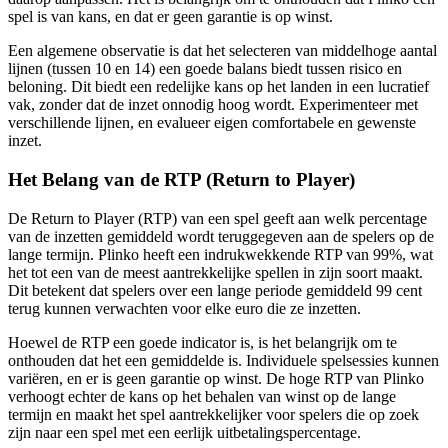
spel is van kans, en dat er geen garantie is op winst.
Een algemene observatie is dat het selecteren van middelhoge aantal
lijnen (tussen 10 en 14) een goede balans biedt tussen risico en
beloning. Dit biedt een redelijke kans op het landen in een lucratief
vak, zonder dat de inzet onnodig hoog wordt. Experimenteer met
verschillende lijnen, en evalueer eigen comfortabele en gewenste
inzet.
Het Belang van de RTP (Return to Player)
De Return to Player (RTP) van een spel geeft aan welk percentage
van de inzetten gemiddeld wordt teruggegeven aan de spelers op de
lange termijn. Plinko heeft een indrukwekkende RTP van 99%, wat
het tot een van de meest aantrekkelijke spellen in zijn soort maakt.
Dit betekent dat spelers over een lange periode gemiddeld 99 cent
terug kunnen verwachten voor elke euro die ze inzetten.
Hoewel de RTP een goede indicator is, is het belangrijk om te
onthouden dat het een gemiddelde is. Individuele spelsessies kunnen
variëren, en er is geen garantie op winst. De hoge RTP van Plinko
verhoogt echter de kans op het behalen van winst op de lange
termijn en maakt het spel aantrekkelijker voor spelers die op zoek
zijn naar een spel met een eerlijk uitbetalingspercentage.