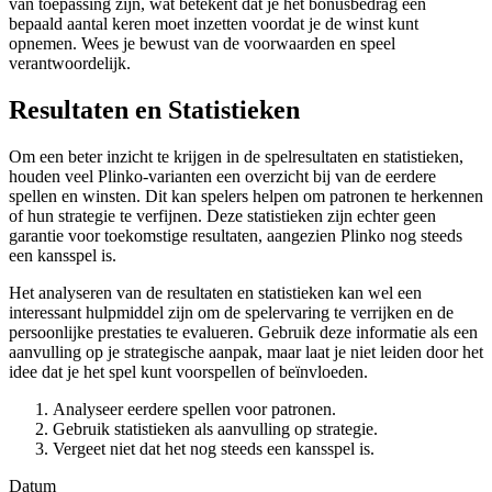
van toepassing zijn, wat betekent dat je het bonusbedrag een
bepaald aantal keren moet inzetten voordat je de winst kunt
opnemen. Wees je bewust van de voorwaarden en speel
verantwoordelijk.
Resultaten en Statistieken
Om een beter inzicht te krijgen in de spelresultaten en statistieken,
houden veel Plinko-varianten een overzicht bij van de eerdere
spellen en winsten. Dit kan spelers helpen om patronen te herkennen
of hun strategie te verfijnen. Deze statistieken zijn echter geen
garantie voor toekomstige resultaten, aangezien Plinko nog steeds
een kansspel is.
Het analyseren van de resultaten en statistieken kan wel een
interessant hulpmiddel zijn om de spelervaring te verrijken en de
persoonlijke prestaties te evalueren. Gebruik deze informatie als een
aanvulling op je strategische aanpak, maar laat je niet leiden door het
idee dat je het spel kunt voorspellen of beïnvloeden.
Analyseer eerdere spellen voor patronen.
Gebruik statistieken als aanvulling op strategie.
Vergeet niet dat het nog steeds een kansspel is.
Datum