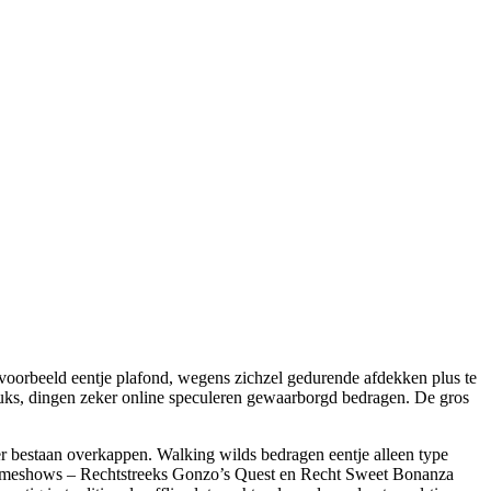
ijvoorbeeld eentje plafond, wegens zichzel gedurende afdekken plus te
ruks, dingen zeker online speculeren gewaarborgd bedragen.
De gros
er bestaan overkappen. Walking wilds bedragen eentje alleen type
ort gameshows – Rechtstreeks Gonzo’s Quest en Recht Sweet Bonanza