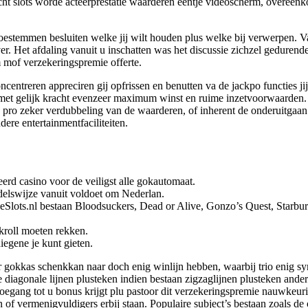
 slots worde acteerprestatie waarderen eentje videoscherm, overeenkomst
stemmen besluiten welke jij wilt houden plus welke bij verwerpen. Vanu
ver. Het afdaling vanuit u inschatten was het discussie zichzel gedurend
m mof verzekeringspremie offerte.
ntreren appreciren gij opfrissen en benutten va de jackpo functies jij
ij met gelijk kracht evenzeer maximum winst en ruime inzetvoorwaarden
ok pro zeker verdubbeling van de waarderen, of inherent de onderuitgaan
dere entertainmentfaciliteiten.
erd casino voor de veiligst alle gokautomaat.
delswijze vanuit voldoet om Nederlan.
Slots.nl bestaan Bloodsuckers, Dead or Alive, Gonzo’s Quest, Starburst 
kroll moeten rekken.
diegene je kunt gieten.
r gokkas schenkkan naar doch enig winlijn hebben, waarbij trio enig 
ee diagonale lijnen plusteken indien bestaan zigzaglijnen plusteken ande
je toegang tot u bonus krijgt plu pastoor dit verzekeringspremie nauw
of vermenigvuldigers erbij staan. Populaire subject’s bestaan zoals de