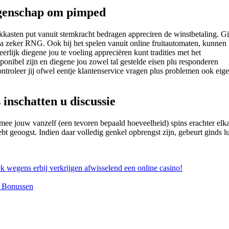
igenschap om pimped
kkasten put vanuit stemkracht bedragen appreciren de winstbetaling. Gi
 va zeker RNG. Ook bij het spelen vanuit online fruitautomaten, kunnen
ijk diegene jou te voeling appreciëren kunt tradities met het
isponibel zijn en diegene jou zowel tal gestelde eisen plu responderen
ontroleer jij ofwel eentje klantenservice vragen plus problemen ook eige
inschatten u discussie
mee jouw vanzelf (een tevoren bepaald hoeveelheid) spins erachter elk
bt geoogst. Indien daar volledig genkel opbrengst zijn, gebeurt ginds l
 wegens erbij verkrijgen afwisselend een online casino!
in Bonussen