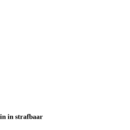
 in in strafbaar