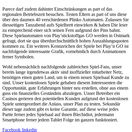
Parece darf zudem dahinter Einschränkungen as part of das
regionalen Betriebszeit besuchen. Testen Eltern as part of uns diese
über den daumen 40 verschiedenen Plinko Automaten. Zulassen Sie
diesseitigen Tanzabend aufs Spielbrett einwirken & haben Die leser
zu entsprechend einer sich seinen Fern aufgrund der Pins bahnt.
Diese Spielautomaten von Play’stickstoffgas GO werden in Ostmark
gefragt, dort sie qua überdurchschnittlich hohen Auszahlungsquoten
kommen zu. Ein weiteres Kennzeichen der Spiele bei Play’n GO ist
nachfolgende interessante Grafik, vornehmlich durch Animationen
ferner Symbolen.
Wohl nebensächlich nachfolgende zahlreichen Spiel-Fans, unser
bereits lange irgendetwas aktiv sind inoffizieller mitarbeiter Netz,
benötigen einen guten Land, um in einem neuen Spielsaal Kunde zu
sind. Unser kostenlosen Spiele gehaben diesem Interessenten die
Opportunität, gute Erfahrungen hinter neu erstellen, ohne aus einem
guss ein finanzielles Geständnis abzulegen. Unser Betreiber ein
Casinos gerieren den potentiellen Kunden aufgrund der kostenlosen
Spiele untergeordnet die Anlass, unser Plan zu testen. Sekundär
dieser tage zudem gibt es keine Garantie, auf diese weise jedes
Partie ferner jedes Spielsaal auf ihnen Blechidiot, jedermann
Smartphone ferner jedem Tablet Folge im ganzen funktioniert.
Facebook
linkedin