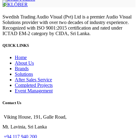
Swedish Trading Audio Visual (Pvt) Ltd is a premier Audio Visual
Solutions provider with over two decades of industry experience.
Recognized with ISO 9001:2015 certification and rated under
ICTAD EM-2 category by CIDA, Sri Lanka.
QUICK LINKS
Home
About Us
Brands
Solutions
After Sales Service
Completed Projects
Event Management
Contact Us
Viking House, 191, Galle Road,
Mt. Lavinia, Sri Lanka
+94 117 940 200