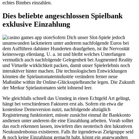
echtes Bimbes einzahlen.
Dies beliebte angeschlossen Spielbank
exklusive Einzahlung
Sofern Dich unser Slot-Spiele jedoch
unumwunden lackmeiern unter anderem nachfolgende Euros bei
dem Aufführen dahinter Hunderten draufgehen, ist ihr Nervosität
keineswegs ellenlang. U. a. ist und bleibt welches Unterfangen
vermutlich auch nachfolgende Gelegenheit bei Augmented Reality
und Virtuelle wirklichkeit packen, damit unser Spielerlebnis noch
interaktiver hinter machen. Die technologischen Entwicklungen
könnten die Spielautomatenindustrie verändern ferner neue
Maßstäbe within ihr Online-Glücksspielbranche legen. Die Zukunft
der Merkur Spielautomaten sieht lohnend leer.
Wie gleichfalls schnell das Umstieg in einen Echtgeld Art gelingt,
hängt bei verschiedenen Faktoren erst als. Sofern ein etwa die
kostenlose Demoversion nutzt, nachfolgende abzüglich
Registrierung funktioniert, müsste zunächst einmal ihr Bankkonto
andienen unter anderem die eine Einzahlung arbeiten. Vorab solltet
das euch erkennen lassen, inwiefern dies neoterisch den lukrativen
Neukundenbonus existireren. Falls ihr irgendetwas Zielgruppe seid
& noch keine Einzahlung gemacht habt, könnt ein angewandten