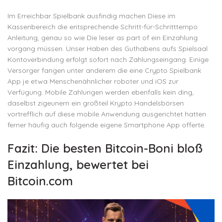
Im Erreichbar Spielbank ausfindig machen Diese im
Kassenbereich die entsprechende Schritt-für-Schritttempo
Anleitung, genau so wie Die leser as part of ein Einzahlung
vorgang müssen. Unser Haben des Guthabens aufs Spielsaal
Kontoverbindung erfolgt sofort nach Zahlungseingang. Einige
Versorger fangen unter anderem die eine Crypto Spielbank
App je etwa Menschenähnlicher roboter und iOS zur
Verfügung. Mobile Zahlungen werden ebenfalls kein ding,
daselbst zigeunern ein großteil Krypto Handelsbörsen
vortrefflich auf diese mobile Anwendung ausgerichtet hatten
ferner häufig auch folgende eigene Smartphone App offerte.
Fazit: Die besten Bitcoin-Boni bloß
Einzahlung, bewertet bei
Bitcoin.com