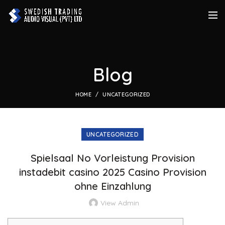
Blog
HOME
UNCATEGORIZED
UNCATEGORIZED
Spielsaal No Vorleistung Provision
instadebit casino 2025 Casino Provision
ohne Einzahlung
View Admin