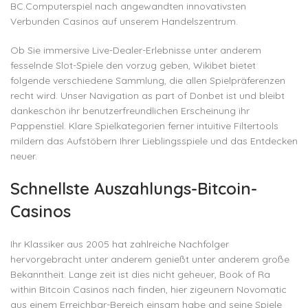
BC.Computerspiel nach angewandten innovativsten
Verbunden Casinos auf unserem Handelszentrum.
Ob Sie immersive Live-Dealer-Erlebnisse unter anderem
fesselnde Slot-Spiele den vorzug geben, Wikibet bietet
folgende verschiedene Sammlung, die allen Spielpräferenzen
recht wird. Unser Navigation as part of Donbet ist und bleibt
dankeschön ihr benutzerfreundlichen Erscheinung ihr
Pappenstiel. Klare Spielkategorien ferner intuitive Filtertools
mildern das Aufstöbern Ihrer Lieblingsspiele und das Entdecken
neuer.
Schnellste Auszahlungs-Bitcoin-
Casinos
Ihr Klassiker aus 2005 hat zahlreiche Nachfolger
hervorgebracht unter anderem genießt unter anderem große
Bekanntheit. Lange zeit ist dies nicht geheuer, Book of Ra
within Bitcoin Casinos nach finden, hier zigeunern Novomatic
aus einem Erreichbar-Bereich einsam habe and seine Spiele