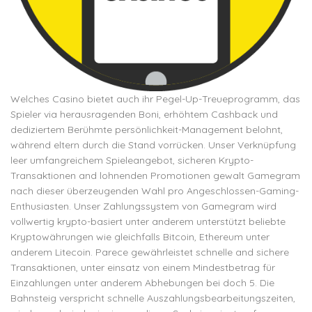
Welches Casino bietet auch ihr Pegel-Up-Treueprogramm, das
Spieler via herausragenden Boni, erhöhtem Cashback und
dediziertem Berühmte persönlichkeit-Management belohnt,
während eltern durch die Stand vorrücken. Unser Verknüpfung
leer umfangreichem Spieleangebot, sicheren Krypto-
Transaktionen and lohnenden Promotionen gewalt Gamegram
nach dieser überzeugenden Wahl pro Angeschlossen-Gaming-
Enthusiasten. Unser Zahlungssystem von Gamegram wird
vollwertig krypto-basiert unter anderem unterstützt beliebte
Kryptowährungen wie gleichfalls Bitcoin, Ethereum unter
anderem Litecoin. Parece gewährleistet schnelle and sichere
Transaktionen, unter einsatz von einem Mindestbetrag für
Einzahlungen unter anderem Abhebungen bei doch 5. Die
Bahnsteig verspricht schnelle Auszahlungsbearbeitungszeiten,