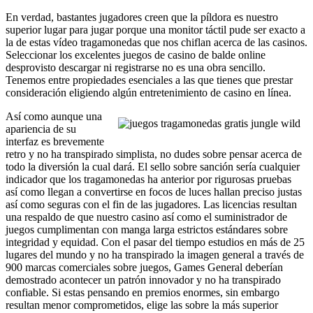
En verdad, bastantes jugadores creen que la píldora es nuestro
superior lugar para jugar porque una monitor táctil pude ser exacto a
la de estas vídeo tragamonedas que nos chiflan acerca de las casinos.
Seleccionar los excelentes juegos de casino de balde online
desprovisto descargar ni registrarse no es una obra sencillo.
Tenemos entre propiedades esenciales a las que tienes que prestar
consideración eligiendo algún entretenimiento de casino en línea.
Así­ como aunque una
apariencia de su
interfaz es brevemente
retro y no ha transpirado simplista, no dudes sobre pensar acerca de
todo la diversión la cual dará. El sello sobre sanción serí­a cualquier
indicador que los tragamonedas ha anterior por rigurosas pruebas
así­ como llegan a convertirse en focos de luces hallan preciso justas
así­ como seguras con el fin de las jugadores. Las licencias resultan
una respaldo de que nuestro casino así­ como el suministrador de
juegos cumplimentan con manga larga estrictos estándares sobre
integridad y equidad. Con el pasar del tiempo estudios en más de 25
lugares del mundo y no ha transpirado la imagen general a través de
900 marcas comerciales sobre juegos, Games General deberían
demostrado acontecer un patrón innovador y no ha transpirado
confiable. Si estas pensando en premios enormes, sin embargo
resultan menor comprometidos, elige las sobre la más superior