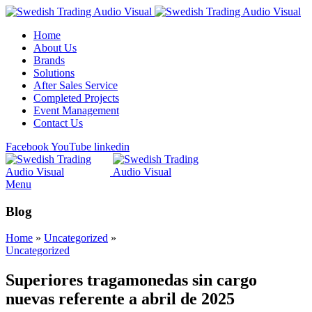
Home
About Us
Brands
Solutions
After Sales Service
Completed Projects
Event Management
Contact Us
Facebook
YouTube
linkedin
Menu
Blog
Home
»
Uncategorized
»
Uncategorized
Superiores tragamonedas sin cargo
nuevas referente a abril de 2025