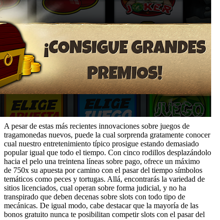
A pesar de estas más recientes innovaciones sobre juegos de
tragamonedas nuevos, puede la cual sorprenda gratamente conocer
cual nuestro entretenimiento típico prosigue estando demasiado
popular igual que todo el tiempo. Con cinco rodillos desplazándolo
hacia el pelo una treintena líneas sobre pago, ofrece un máximo
de 750x su apuesta por camino con el pasar del tiempo símbolos
temáticos como peces y tortugas. Allá, encontrarás la variedad de
sitios licenciados, cual operan sobre forma judicial, y no ha
transpirado que deben decenas sobre slots con todo tipo de
mecánicas. De igual modo, cabe destacar que la mayoría de las
bonos gratuito nunca te posibilitan competir slots con el pasar del