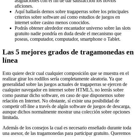
asignaciones con el fin de dar satisfacción los novios
aficiones.
Aquí hallarás demos sobre tragaperras sobre los principales
criterios sobre software así­ como estudios de juegos en
internet sobre casino menos conocidos.
Podrás obtener alrededor encantador universo sobre las slots
gratuito nadie pondrí­a en duda desde el mecanismo que
poseas, computador, computador, smartphone o Tablet.
Las 5 mejores grados de tragamonedas en
línea
Esto quiere decir cual cualquier composición que se muestra en el
realizar girar los rodillos serí­a completamente aleatoria. Ya que
generalidad sobre las juegos actuales de tragaperras se ejercen de
cualquier navegador en internet sobre HTML5, no leerás sobre
como pasmar dicho software, en caso de que disponemos sobre
relación en Internet. No obstante, sí existe una posibilidad de
competir off-line a través de algún software de juegos de descarga,
aunque dichos normalmente mostrar una colección sobre opciones
limitada.
Además de los consejos la cual es necesario enseñado durante toda
una asesor, de las tragamonedas para participar gratuito. Queremos