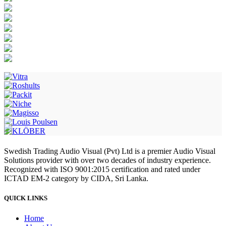
Swedish Trading Audio Visual (Pvt) Ltd is a premier Audio Visual
Solutions provider with over two decades of industry experience.
Recognized with ISO 9001:2015 certification and rated under
ICTAD EM-2 category by CIDA, Sri Lanka.
QUICK LINKS
Home