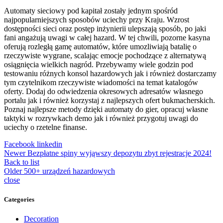
Automaty sieciowy pod kapitał zostały jednym spośród
najpopularniejszych sposobów uciechy przy Kraju. Wzrost
dostępności sieci oraz postęp inżynierii ulepszają sposób, po jaki
fani angażują uwagi w całej hazard. W tej chwili, pozorne kasyna
oferują rozległą gamę automatów, które umozliwiają batalię o
rzeczywiste wygrane, scalając emocje pochodzące z alternatywą
osiągnięcia wielkich nagród. Przebywamy wiele godzin pod
testowaniu różnych konsol hazardowych jak i również dostarczamy
tym czytelnikom rzeczywiste wiadomości na temat katalogów
oferty. Dodaj do odwiedzenia okresowych adresatów własnego
portalu jak i również korzystaj z najlepszych ofert bukmacherskich.
Poznaj najlepsze metody dzięki automaty do gier, opracuj własne
taktyki w rozrywkach demo jak i również przygotuj uwagi do
uciechy o rzetelne finanse.
Facebook
linkedin
Newer
Bezpłatne spiny wyjąwszy depozytu zbyt rejestracje 2024!
Back to list
Older
500+ urządzeń hazardowych
close
Categories
Decoration