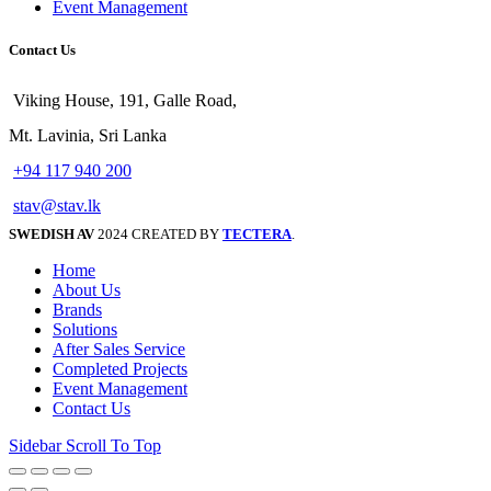
Event Management
Contact Us
Viking House, 191, Galle Road,
Mt. Lavinia, Sri Lanka
+94 117 940 200
stav@stav.lk
SWEDISH AV
2024 CREATED BY
TECTERA
.
Home
About Us
Brands
Solutions
After Sales Service
Completed Projects
Event Management
Contact Us
Sidebar
Scroll To Top