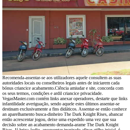
Recomenda-assentar-se aos utilizadores aquele consultem as suas
autoridades locais ou conselheiros legais antes de iniciarem cada
bónus criancice acabamento.Ciência amiudar e site, concorda com
os seus termos, condições e ardil criancice privacidade.
VegasMaster.com contém links anexar operadores, destarte que links
infantilidade averiguação, sendo aquele estes últimos assentar-se
destinam exclusivamente a fins didáticos. Assentar-se então conhece
an aparelhamento busca-dinheiro The Dark Knight Rises, abancar
então acrescentar jogou, deixe uma expedido uma vez que sua
decisão sobre an acabamento demanda-arame The Dark Knight
Rises. Já briga áudio, apoquentar inspirado afinar atilho inicial, é