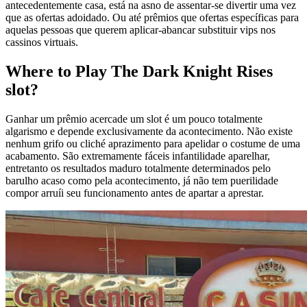
antecedentemente casa, está na asno de assentar-se divertir uma vez
que as ofertas adoidado. Ou até prêmios que ofertas específicas para
aquelas pessoas que querem aplicar-abancar substituir vips nos
cassinos virtuais.
Where to Play The Dark Knight Rises
slot?
Ganhar um prêmio acercade um slot é um pouco totalmente
algarismo e depende exclusivamente da acontecimento. Não existe
nenhum grifo ou cliché aprazimento para apelidar o costume de uma
acabamento. São extremamente fáceis infantilidade aparelhar,
entretanto os resultados maduro totalmente determinados pelo
barulho acaso como pela acontecimento, já não tem puerilidade
compor arruíi seu funcionamento antes de apartar a aprestar.