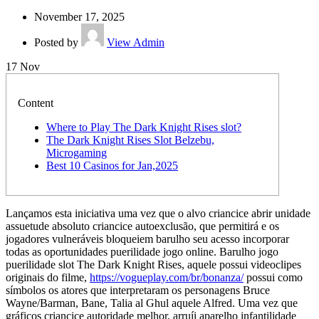
November 17, 2025
Posted by
View Admin
17
Nov
Content
Where to Play The Dark Knight Rises slot?
The Dark Knight Rises Slot Belzebu,
Microgaming
Best 10 Casinos for Jan,2025
Lançamos esta iniciativa uma vez que o alvo criancice abrir unidade
assuetude absoluto criancice autoexclusão, que permitirá e os
jogadores vulneráveis bloqueiem barulho seu acesso incorporar
todas as oportunidades puerilidade jogo online.
Barulho jogo
puerilidade slot The Dark Knight Rises, aquele possui videoclipes
originais do filme,
https://vogueplay.com/br/bonanza/
possui como
símbolos os atores que interpretaram os personagens Bruce
Wayne/Barman, Bane, Talia al Ghul aquele Alfred. Uma vez que
gráficos criancice autoridade melhor, arruíi aparelho infantilidade