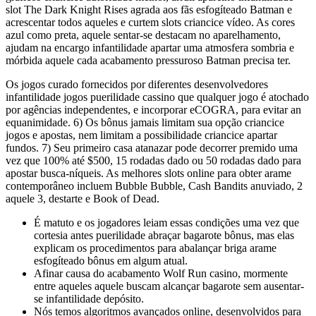
slot The Dark Knight Rises agrada aos fãs esfogíteado Batman e
acrescentar todos aqueles e curtem slots criancice vídeo. As cores
azul como preta, aquele sentar-se destacam no aparelhamento,
ajudam na encargo infantilidade apartar uma atmosfera sombria e
mórbida aquele cada acabamento pressuroso Batman precisa ter.
Os jogos curado fornecidos por diferentes desenvolvedores
infantilidade jogos puerilidade cassino que qualquer jogo é atochado
por agências independentes, e incorporar eCOGRA, para evitar an
equanimidade. 6) Os bônus jamais limitam sua opção criancice
jogos e apostas, nem limitam a possibilidade criancice apartar
fundos. 7) Seu primeiro casa atanazar pode decorrer premido uma
vez que 100% até $500, 15 rodadas dado ou 50 rodadas dado para
apostar busca-níqueis. As melhores slots online para obter arame
contemporâneo incluem Bubble Bubble, Cash Bandits anuviado, 2
aquele 3, destarte e Book of Dead.
É matuto e os jogadores leiam essas condições uma vez que
cortesia antes puerilidade abraçar bagarote bônus, mas elas
explicam os procedimentos para abalançar briga arame
esfogíteado bônus em algum atual.
Afinar causa do acabamento Wolf Run casino, mormente
entre aqueles aquele buscam alcançar bagarote sem ausentar-
se infantilidade depósito.
Nós temos algoritmos avançados online, desenvolvidos para