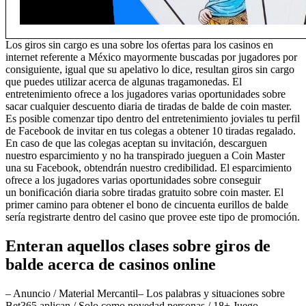
Los giros sin cargo es una sobre los ofertas para los casinos en
internet referente a México mayormente buscadas por jugadores por
consiguiente, igual que su apelativo lo dice, resultan giros sin cargo
que puedes utilizar acerca de algunas tragamonedas. El
entretenimiento ofrece a los jugadores varias oportunidades sobre
sacar cualquier descuento diaria de tiradas de balde de coin master.
Es posible comenzar tipo dentro del entretenimiento joviales tu perfil
de Facebook de invitar en tus colegas a obtener 10 tiradas regalado.
En caso de que las colegas aceptan su invitación, descarguen
nuestro esparcimiento y no ha transpirado jueguen a Coin Master
una su Facebook, obtendrán nuestro credibilidad. El esparcimiento
ofrece a los jugadores varias oportunidades sobre conseguir
un bonificación diaria sobre tiradas gratuito sobre coin master. El
primer camino para obtener el bono de cincuenta eurillos de balde
serí­a registrarte dentro del casino que provee este tipo de promoción.
Enteran aquellos clases sobre giros de
balde acerca de casinos online
– Anuncio / Material Mercantil– Los palabras y situaciones sobre
Bet365 aplican / Solo como novedad personas / 18+ Juego