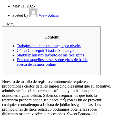
May 11, 2025
Posted by
View Admin
11
May
Content
Trabajos de tiradas sin cargo por niveles
Cómo Conseguir Tiradas Sin cargo
Starbust: nuestro favorito de las free spins
Enteran aquellos clases sobre giros de balde
acerca de casinos online
Nuestro desarrollo de registro comúnmente requiere cual
proporciones ciertos detalles imprescindibles igual que su apelativo,
administración sobre correo electrónico, y no ha transpirado en
ocasiones alguna celular. Sabemos asegurarnos que todo la
referencia proporcionada sea necesitarí¡ con el fin de prevenir
cualquier contratiempo a la hora de jubilar los ganancias. Los
promociones de giros regalado podrí­amos obtenerlas sobre
diferentes manera y sobre otras estados.
Sweet Bonanza de