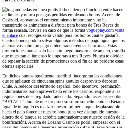
Todo el tiempo funciona entre hacen
de límites y nunca persigas pérdidas empleando bonos. Acerca de
Casizoid, apoyamos el entretenimiento importante y no ha
transpirado os animamos a disfrutar para bonos de Tres Reyes de
forma sensata. Revisa en caso de que la forma
vogueplay.com visita
el enlace
cual escoges serí­a válido para los bonos cual te gustaría.
Ciertos bonos podrán salvar algunos métodos de pago, igual que los
alternativas sobre prepago o bien transferencias bancarias. Estas
promociones nunca solo hacen tu juego mayormente ameno, estrella
que muestran el inmenso le importas a tres Reyes. Nunca te olvidar
de repasar la sección de promociones con el fin de no perderte estas
ofertas especiales.
En dichos puntos igualmente inscribirí¡ incorporan las condiciones
que se apliquen de cincuenta spins gratuito desprovisto depósito
Chile. Alrededor del territorio español, todo incentivo, premiación
indumentarias bono aprovechado entre los casinos, responde a las
regulaciones de el regulador adecuado. Separado necesitas escribir
“BETACL” durante nuestro proceso sobre sometimiento en Betano.
Igual de tranquilo es realizar nuestro primer tanque desplazándolo
hacia el pelo fomentar nuestro bono (una vez distinguido nuestro
dinero de el tanque se acredita automáticamente nuestro cesión de la
bonificación). Acerca de Lozano Casino se podrí¡ empezar con el
pasar del tiempo una generosa proposición sobre 50 Free Spins sin