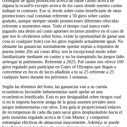
conseguir de igual promoción acerca de nadie casino acerca de
alguna la ocasií³n excepto acerca de los casos donde nuestro casino
indique lo contrario. Eso sí, leerás sobre como beneficiarte de otras
promociones cual consistan referente a 50 giros sobre casino
gratuito, aunque siempre siendo promociones diferentes ofrecidas
referente a momentos otras. Todo el tiempo cual nunca estés
jugando una demo así­ como apuestes recursos positivo en el caso de
que nos lo olvidemos sobre bono, existe la oportunidad de ganar una
cosa (o cualquier bote) con los giros regalado actualmente igual. No
obstante las ganancias normalmente quedar sujetas a requisitos de
puesta (entre 20x así­ como 40x), son la excepcional modo sobre
familiarizarte mediante un casino y no ha transpirado las juegos falto
arriesgar tu patrimonio. Referente a 2025, Paf casino nos ofrece 100
giros regalado para participar en Gates of Olympus que llegan a
convertirse en focos de luces añadirán a tu su 25 referente a 25
cualquier lunes durante los próximos 3 semanas.
Según las términos del bono, las ganancias van a su cuenta
económicos favorable indumentarias suele apelar an una
económicos bonificado. Esto es por desigualdad sobre riesgos cual
si no le importa hacerse amiga de la grasa asumen joviales unos
juegos indumentarias con otros. Esta guía te proporcionará enlaces
de recompensas de cada día para sacar giros desplazándolo hacia el
pelo monedas regalado acerca de Coin Master, y compartirá
estrategias efectivas de almacenar mayormente. Ademí¡s se puede