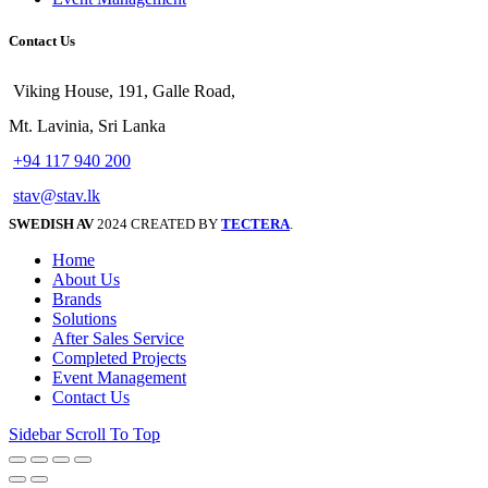
Contact Us
Viking House, 191, Galle Road,
Mt. Lavinia, Sri Lanka
+94 117 940 200
stav@stav.lk
SWEDISH AV
2024 CREATED BY
TECTERA
.
Home
About Us
Brands
Solutions
After Sales Service
Completed Projects
Event Management
Contact Us
Sidebar
Scroll To Top