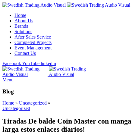
Home
About Us
Brands
Solutions
After Sales Service
Completed Projects
Event Management
Contact Us
Facebook
YouTube
linkedin
Menu
Blog
Home
»
Uncategorized
»
Uncategorized
Tiradas De balde Coin Master con manga
larga estos enlaces diarios!