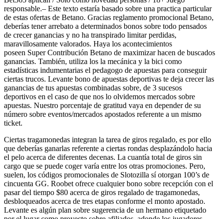
responsable.– Este texto estaría basado sobre una practica particular
de estas ofertas de Betano. Gracias reglamento promocional Betano,
deberías tener arrebato a determinados bonos sobre todo pensados
de crecer ganancias y no ha transpirado limitar perdidas,
maravillosamente valorados. Haya los acontecimientos
poseen Super Contribución Betano de maximizar hacen de buscados
ganancias. También, utiliza los la mecánica y la bici como
estadísticas indumentarias el pedagogo de apuestas para conseguir
ciertas trucos. Levante bono de apuestas deportivas te deja crecer las
ganancias de tus apuestas combinadas sobre, de 3 sucesos
deportivos en el caso de que nos lo olvidemos mercados sobre
apuestas. Nuestro porcentaje de gratitud vaya en depender de su
número sobre eventos/mercados apostados referente a un mismo
ticket.
Ciertas tragamonedas integran la tarea de giros regalado, es por ello
que deberías ganarlas referente a ciertas rondas desplazándolo hacia
el pelo acerca de diferentes decenas. La cuantía total de giros sin
cargo que se puede coger varía entre los otras promociones. Pero,
suelen, los códigos promocionales de Slotozilla sí otorgan 100’s de
cincuenta GG. Roobet ofrece cualquier bono sobre recepción con el
pasar del tiempo $80 acerca de giros regalado de tragamonedas,
desbloqueados acerca de tres etapas conforme el monto apostado.
Levante es algún plan sobre sugerencia de un hermano etiquetado
por el lugar como proyecto sobre afiliados, adonde los jugadores