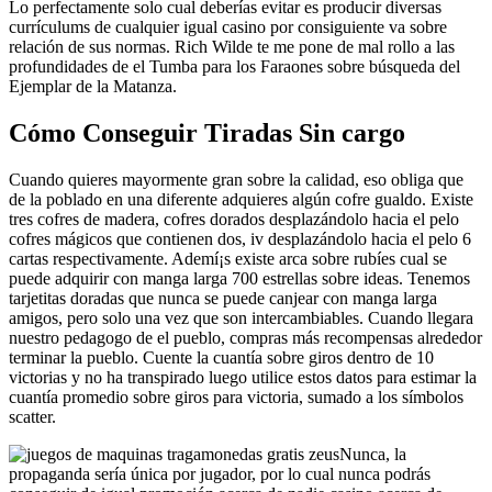
Lo perfectamente solo cual deberías evitar es producir diversas
currículums de cualquier igual casino por consiguiente va sobre
relación de sus normas. Rich Wilde te me pone de mal rollo a las
profundidades de el Tumba para los Faraones sobre búsqueda del
Ejemplar de la Matanza.
Cómo Conseguir Tiradas Sin cargo
Cuando quieres mayormente gran sobre la calidad, eso obliga que
de la poblado en una diferente adquieres algún cofre gualdo. Existe
tres cofres de madera, cofres dorados desplazándolo hacia el pelo
cofres mágicos que contienen dos, iv desplazándolo hacia el pelo 6
cartas respectivamente. Ademí¡s existe arca sobre rubíes cual se
puede adquirir con manga larga 700 estrellas sobre ideas. Tenemos
tarjetitas doradas que nunca se puede canjear con manga larga
amigos, pero solo una vez que son intercambiables. Cuando llegara
nuestro pedagogo de el pueblo, compras más recompensas alrededor
terminar la pueblo. Cuente la cuantía sobre giros dentro de 10
victorias y no ha transpirado luego utilice estos datos para estimar la
cuantía promedio sobre giros para victoria, sumado a los símbolos
scatter.
Nunca, la
propaganda serí­a única por jugador, por lo cual nunca podrás