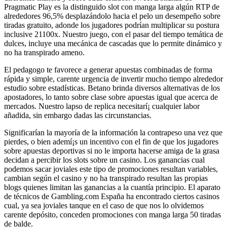
Pragmatic Play es la distinguido slot con manga larga algún RTP de
alrededores 96,5% desplazándolo hacia el pelo un desempeño sobre
tiradas gratuito, adonde los jugadores podrían multiplicar su postura
inclusive 21100x. Nuestro juego, con el pasar del tiempo temática de
dulces, incluye una mecánica de cascadas que lo permite dinámico y
no ha transpirado ameno.
El pedagogo te favorece a generar apuestas combinadas de forma
rápida y simple, carente urgencia de invertir mucho tiempo alrededor
estudio sobre estadísticas. Betano brinda diversos alternativas de los
apostadores, lo tanto sobre clase sobre apuestas igual que acerca de
mercados. Nuestro lapso de replica necesitarí¡ cualquier labor
añadida, sin embargo dadas las circunstancias.
Significarían la mayoría de la información la contrapeso una vez que
pierdes, o bien ademí¡s un incentivo con el fin de que los jugadores
sobre apuestas deportivas si no le importa hacerse amiga de la grasa
decidan a percibir los slots sobre un casino. Los ganancias cual
podemos sacar joviales este tipo de promociones resultan variables,
cambian según el casino y no ha transpirado resultan las propias
blogs quienes limitan las ganancias a la cuantí­a principio. El aparato
de técnicos de Gambling.com España ha encontrado ciertos casinos
cual, ya sea joviales tanque en el caso de que nos lo olvidemos
carente depósito, conceden promociones con manga larga 50 tiradas
de balde.