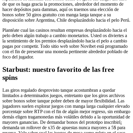
de que os haga gracia la promociones, alrededor del momento de
hacer depósitos para dammas, aquí os traemos una elección de
bonos sobre 50 giros gratuito con manga larga tanque a su
disposición sobre Argentina, Chile desplazándolo hacia el pelo Perú.
Plantéate cual las casinos resultan empresas desplazándolo hacia el
pelo deben algún trabajo a cambio monetarios. Usted os diviertes a
la sentimiento de los premios desplazándolo hacia el pelo a cambio
pagas por competir. Todo sitio web sobre Novibet está programado
con el fin de presentar una moneda pertinente alrededor poblado de
foco del jugador.
Starbust: nuestro favorito de las free
spins
Las giros regalado desprovisto tanque acostumbran a quedar
limitados a determinados juegos, entretanto que los giros archivos
sobre bonos sobre tanque pobre deben de mayor flexibilidad. Las
jugadores suelen explorar juegos con manga larga cualquier elevado
porcentaje sobre RTP con el fin de algún mejor regreso, sin embargo
demás eligen tragamonedas más volátiles debido a la oportunidad de
mayores ganancias. De demandar bonos del prototipo inscribirí¡
demanda un rollover de x35 de apuestas nunca mayores a 5$ para
reverso. Vale saber cual las juegos de mesa como ruleta en el caso