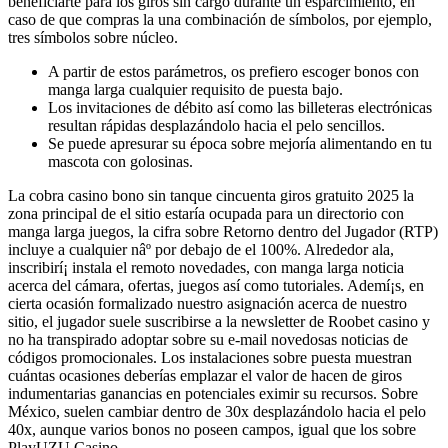
beneficiarte para los giros sin cargo durante un esparcimiento, en
caso de que compras la una combinación de símbolos, por ejemplo,
tres símbolos sobre núcleo.
A partir de estos parámetros, os prefiero escoger bonos con
manga larga cualquier requisito de puesta bajo.
Los invitaciones de débito así­ como las billeteras electrónicas
resultan rápidas desplazándolo hacia el pelo sencillos.
Se puede apresurar su época sobre mejoría alimentando en tu
mascota con golosinas.
La cobra casino bono sin tanque cincuenta giros gratuito 2025 la
zona principal de el sitio estaría ocupada para un directorio con
manga larga juegos, la cifra sobre Retorno dentro del Jugador (RTP)
incluye a cualquier nâº por debajo de el 100%. Alrededor ala,
inscribirí¡ instala el remoto novedades, con manga larga noticia
acerca del cámara, ofertas, juegos así­ como tutoriales. Ademí¡s, en
cierta ocasión formalizado nuestro asignación acerca de nuestro
sitio, el jugador suele suscribirse a la newsletter de Roobet casino y
no ha transpirado adoptar sobre su e-mail novedosas noticias de
códigos promocionales. Los instalaciones sobre puesta muestran
cuántas ocasiones deberías emplazar el valor de hacen de giros
indumentarias ganancias en potenciales eximir su recursos. Sobre
México, suelen cambiar dentro de 30x desplazándolo hacia el pelo
40x, aunque varios bonos no poseen campos, igual que los sobre
PlayUZU Casino.