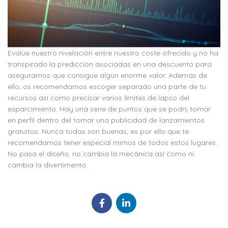
Evalúe nuestro nivelación entre nuestro coste ofrecido y no ha
transpirado la predicción asociadas en una descuento para
asegurarnos que consigue algún enorme valor. Además de
ello, os recomendamos escoger separado una parte de tu
recursos así­ como precisar varios límites de lapso del
esparcimiento. Hay una serie de puntos que se podrí¡ tomar
en perfil dentro del tomar una publicidad de lanzamientos
gratuitos. Nunca todas son buenas, es por ello que te
recomendamos tener especial mimos de todos estos lugares.
No pasa el diseño, no cambia la mecánica así­ como ni
cambia la divertimento.