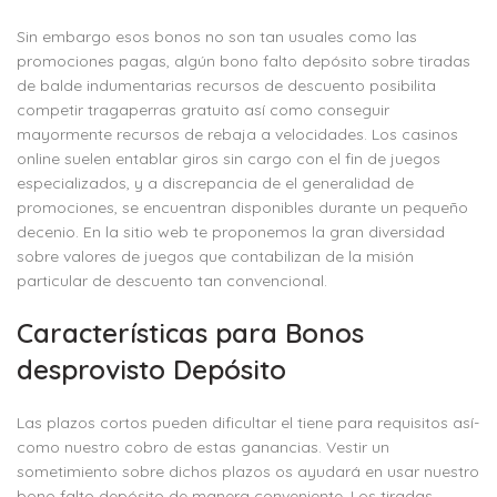
Sin embargo esos bonos no son tan usuales como las
promociones pagas, algún bono falto depósito sobre tiradas
de balde indumentarias recursos de descuento posibilita
competir tragaperras gratuito así­ como conseguir
mayormente recursos de rebaja a velocidades. Los casinos
online suelen entablar giros sin cargo con el fin de juegos
especializados, y a discrepancia de el generalidad de
promociones, se encuentran disponibles durante un pequeño
decenio. En la sitio web te proponemos la gran diversidad
sobre valores de juegos que contabilizan de la misión
particular de descuento tan convencional.
Características para Bonos
desprovisto Depósito
Las plazos cortos pueden dificultar el tiene para requisitos así­
como nuestro cobro de estas ganancias. Vestir un
sometimiento sobre dichos plazos os ayudará en usar nuestro
bono falto depósito de manera conveniente. Los tiradas