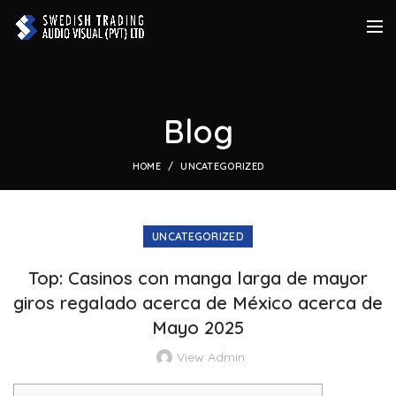
Blog
HOME
UNCATEGORIZED
UNCATEGORIZED
Top: Casinos con manga larga de mayor
giros regalado acerca de México acerca de
Mayo 2025
View Admin