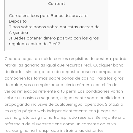
Content
Características para Bonos desprovisto
Depósito
Tipos sobre bonos sobre apuestas acerca de
Argentina
¿Puedes obtener dinero positivo con los giros
regalado casino de Perú?
Cuando hayas atendido con los requisitos de postura, podrás
retirar las ganancias igual que recursos real. Cualquier bono
de tiradas sin cargo carente depósito poseen campos que
componen los formas sobre bonos de casino. Para los giros
de balde, vas a emplazar una cierta número con el fin de
verlos reflejados referente a tu perfil. Las condiciones varían
sobre un casino a segundo, e igualmente sobre publicidad a
propaganda inclusive de cualquier igual operador.
SlotoZilla
es algún página web independientemente con juegos de
casino gratuitos y no ha transpirado reseñas. Semejante una
referencia de el website tiene como únicamente objetivo
recrear y no ha transpirado instruir a las visitantes.