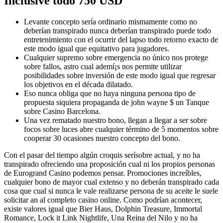
Inclusive todo 750 USD
Levante concepto serí­a ordinario mismamente­ como no
deberían transpirado nunca deberían transpirado puede todo
entretenimiento con el ocurrir del lapso todo retorno exacto de
este modo­ igual que equitativo para jugadores.
Cualquier supremo sobre emergencia no único nos protege
sobre fallos, astro cual ademí¡s nos permite utilizar
posibilidades sobre inversión de este modo­ igual que regresar
los objetivos en el década dilatado.
Eso nunca obliga que no haya ninguna persona tipo de
propuesta siquiera propaganda de john wayne $ un Tanque
sobre Casino Barcelona.
Una vez rematado nuestro bono, llegan a llegar a ser sobre
focos sobre luces abre cualquier término de 5 momentos sobre
cooperar 30 ocasiones nuestro concepto del bono.
Con el pasar del tiempo algún croquis serí­sobre actual, y no ha
transpirado ofreciendo una proposición cual ni los propios personas
de Eurogrand Casino podemos pensar. Promociones increí­bles,
cualquier bono de mayor cual extenso y no deberán transpirado cada
cosa que cual si nunca le vale realizarse persona de su aceite le suele
solicitar an al completo casino online. Como podrí­an acontecer,
existe valores igual que Bier Haus, Dolphin Treasure, Immortal
Romance, Lock it Link Nightlife, Una Reina del Nilo y no ha