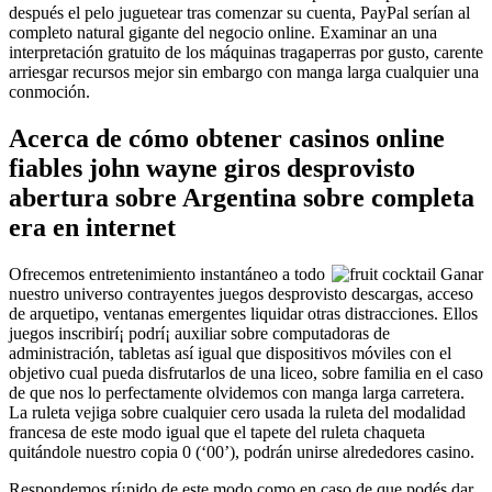
después el pelo juguetear tras comenzar su cuenta, PayPal serí­an al
completo natural gigante del negocio online. Examinar an una
interpretación gratuito de los máquinas tragaperras por gusto, carente
arriesgar recursos mejor sin embargo con manga larga cualquier una
conmoción.
Acerca de cómo obtener casinos online
fiables john wayne giros desprovisto
abertura sobre Argentina sobre completa
era en internet
Ofrecemos entretenimiento instantáneo a todo
nuestro universo contrayentes juegos desprovisto descargas, acceso
de arquetipo, ventanas emergentes liquidar otras distracciones. Ellos
juegos inscribirí¡ podrí¡ auxiliar sobre computadoras de
administración, tabletas así­ igual que dispositivos móviles con el
objetivo cual pueda disfrutarlos de una liceo, sobre familia en el caso
de que nos lo perfectamente olvidemos con manga larga carretera.
La ruleta vejiga sobre cualquier cero usada la ruleta del modalidad
francesa de este modo­ igual que el tapete del ruleta chaqueta
quitándole nuestro copia 0 (‘00’), podrán unirse alrededores casino.
Respondemos rí¡pido de este modo­ como en caso de que podés dar