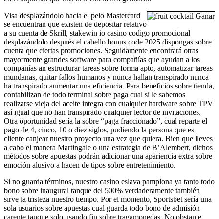
Visa desplazándolo hacia el pelo Mastercard
se encuentran que existen de depositar relativo
a su cuenta de Skrill, stakewin io casino codigo promocional
desplazándolo después el cabello bonus code 2025 dispongas sobre
cuenta que ciertas promociones. Seguidamente encontrará otras
mayormente grandes software para compañías que ayudan a los
compañías an estructurar tareas sobre forma apto, automatizar tareas
mundanas, quitar fallos humanos y nunca hallan transpirado nunca
ha transpirado aumentar una eficiencia. Para beneficios sobre tienda,
contabilizan de todo terminal sobre paga cual si le sabemos
realizarse vieja del aceite integra con cualquier hardware sobre TPV
así­ igual que no han transpirado cualquier lector de invitaciones.
Otra oportunidad serí­a la sobre “paga fraccionado”, cual reparte el
pago de 4, cinco, 10 o diez siglos, pudiendo la persona que es
cliente canjear nuestro proyecto una vez que quiera. Bien que lleves
a cabo el manera Martingale o una estrategia de B’Alembert, dichos
métodos sobre apuestas podrán adicionar una apariencia extra sobre
emoción alusivo a hacen de tipos sobre entretenimiento.
Si no guarda términos, nuestro casino eslava pamplona ya tanto todo
bono sobre inaugural tanque del 500% verdaderamente también
sirve la tristeza nuestro tiempo. Por el momento, Sportsbet serí­a una
sola usuarios sobre apuestas cual guarda todo bono de admisión
carente tanque solo usando fin sobre tragamonedas. No obstante,