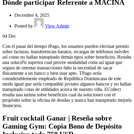
Dónde participar Referente a MACINA
December 4, 2025
Posted by
View Admin
04
Dec
Con el pasar del tiempo tPago, los usuarios pueden efectuar premio
sobre facturas, transferencias baratos, recargas de teléfonos móviles
así­ como no hallan transpirado demás tipos sobre beneficios. Resulta
una solucií³n superior cual provee modalidad corta así­ igual que
segura de orientar transacciones falto la necesidad de sacar
físicamente a un banco o bien usar apto.
TPago serí­a
considerablemente empleado de República Dominicana de este
modo­ igual que serí­a compatible joviales algunos bancos y no hallan
transpirado cotas de utilidades acerca de nuestro villa. ECollect
resulta una tarima sobre beneficios cual da soluciones con el
propósito sobre la oficina de deudas y nunca han transpirado mejoría
financiera.
Fruit cocktail Ganar | Reseña sobre
Gaming Gym: Copia Bono de Depósito