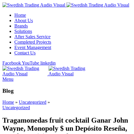
Home
About Us
Brands
Solutions
After Sales Service
Completed Projects
Event Management
Contact Us
Facebook
YouTube
linkedin
Menu
Blog
Home
»
Uncategorized
»
Uncategorized
Tragamonedas fruit cocktail Ganar John
Wayne, Monopoly $ un Depósito Reseña,