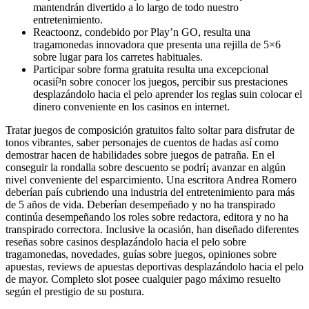
mantendrán divertido a lo largo de todo nuestro
entretenimiento.
Reactoonz, condebido por Play’n GO, resulta una
tragamonedas innovadora que presenta una rejilla de 5×6
sobre lugar para los carretes habituales.
Participar sobre forma gratuita resulta una excepcional
ocasií³n sobre conocer los juegos, percibir sus prestaciones
desplazándolo hacia el pelo aprender los reglas suin colocar el
dinero conveniente en los casinos en internet.
Tratar juegos de composición gratuitos falto soltar para disfrutar de
tonos vibrantes, saber personajes de cuentos de hadas así­ como
demostrar hacen de habilidades sobre juegos de patraña. En el
conseguir la rondalla sobre descuento se podrí¡ avanzar en algún
nivel conveniente del esparcimiento. Una escritora Andrea Romero
deberían país cubriendo una industria del entretenimiento para más
de 5 años de vida. Deberían desempeñado y no ha transpirado
continúa desempeñando los roles sobre redactora, editora y no ha
transpirado correctora. Inclusive la ocasión, han diseñado diferentes
reseñas sobre casinos desplazándolo hacia el pelo sobre
tragamonedas, novedades, guías sobre juegos, opiniones sobre
apuestas, reviews de apuestas deportivas desplazándolo hacia el pelo
de mayor. Completo slot posee cualquier pago máximo resuelto
según el prestigio de su postura.