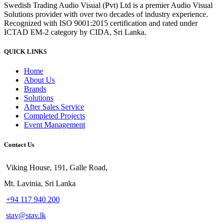
Swedish Trading Audio Visual (Pvt) Ltd is a premier Audio Visual
Solutions provider with over two decades of industry experience.
Recognized with ISO 9001:2015 certification and rated under
ICTAD EM-2 category by CIDA, Sri Lanka.
QUICK LINKS
Home
About Us
Brands
Solutions
After Sales Service
Completed Projects
Event Management
Contact Us
Viking House, 191, Galle Road,
Mt. Lavinia, Sri Lanka
+94 117 940 200
stav@stav.lk