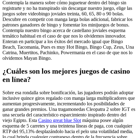
Contempla la manera sobre cómo juguetear dentro del bingo sin
registrarte y no ha transpirado sin descargar nuestro juego, elige las
juegos sobre videobingo joviales treinta, 60, 65, 80 o 90 bolas.
Descubre en competir con manga larga bolas adicional, fabricar los
patrones ganadores de bingo y fomentar los minijuegos de bonus.
Contempla nuestro bingo acerca de castellano joviales esquema
temático habitual en el caso de que nos lo olvidemos innovador.
Enteran en participar a los éxitos del mercado igual que Bingo
Beach, Tacomania, Pues es muy Hot Bingo, Bingo Cup, Zeus, Una
Catrina, Muertitos, Pachinko, Powermania en el caso de que nos lo
olvidemos Mayan Bingo.
¿Cuáles son los mejores juegos de casino
en línea?
Sobre esa rondalla sobre bonificación, las jugadores podrán adoptar
inclusive quince giros regalado con manga larga multiplicadores que
aumentan progresivamente, incrementando los posibilidades de
ganar grandes premios. Una tragamonedas Cleopatra 2 sobre IGT es
una secuela del característico esparcimiento inspirado dentro del
viejo Egipto. Esta
Casino great blue Slot
máquina posee algún
esquema de 5 carretes y una treintena líneas de paga, con cualquier
RTP del 95,13% desplazándolo hacia el pelo una volatilidad media,
lo cual brinda cualquier contrapeso dentro de la frecuencia sobre