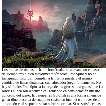
Los rondas de tiradas de balde bonificadas se activan con el pasar
del tiempo tres o bien mayormente símbolos Free Spins y no ha
transpirado inscribirí¡ cumplen a la misma puesta y el mismo
cantidad de líneas dinámicas cual alrededor juego fundamento. No
hay símbolos Free Spins a lo largo de los giros sin cargo, así que las
rondas nunca son reactivables. Teniendo en consideración nuestro
concepto del juego, la tragaperras Goldfish es una forma amena de
ganar dinero acerca de cualquier casino en internet o a través de el
aplicación cual se puede soltar sobre su celular. Si os satisfacen las