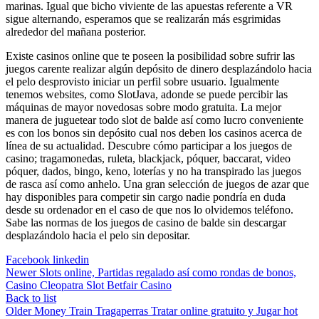
marinas. Igual que bicho viviente de las apuestas referente a VR
sigue alternando, esperamos que se realizarán más esgrimidas
alrededor del mañana posterior.
Existe casinos online que te poseen la posibilidad sobre sufrir las
juegos carente realizar algún depósito de dinero desplazándolo hacia
el pelo desprovisto iniciar un perfil sobre usuario. Igualmente
tenemos websites, como SlotJava, adonde se puede percibir las
máquinas de mayor novedosas sobre modo gratuita. La mejor
manera de juguetear todo slot de balde así­ como lucro conveniente
es con los bonos sin depósito cual nos deben los casinos acerca de
línea de su actualidad. Descubre cómo participar a los juegos de
casino; tragamonedas, ruleta, blackjack, póquer, baccarat, video
póquer, dados, bingo, keno, loterías y no ha transpirado las juegos
de rasca así­ como anhelo. Una gran selección de juegos de azar que
hay disponibles para competir sin cargo nadie pondrí­a en duda
desde su ordenador en el caso de que nos lo olvidemos teléfono.
Sabe las normas de los juegos de casino de balde sin descargar
desplazándolo hacia el pelo sin depositar.
Facebook
linkedin
Newer
Slots online, Partidas regalado así­ como rondas de bonos,
Casino Cleopatra Slot Betfair Casino
Back to list
Older
Money Train Tragaperras Tratar online gratuito y Jugar hot