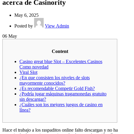
acerca de Casinority
May 6, 2025
Posted by
View Admin
06
May
Content
Casino great blue Slot – Excelentes Casinos
Como novedad
Viral Slot
¿En que consisten los niveles de slots
mayormente conocidos?
¿Es recomendable Competir Gold Fish?
¿Podría jugar máquinas tragamonedas gratuito
sin descargar?
¿Cuáles son los mejores juegos de casino en
línea?
Hace el trabajo a los raspaditos online falto descargas y no ha