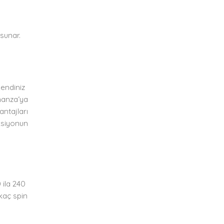
sunar.
Kendiniz
nanza‘ya
antajları
aksiyonun
 ila 240
kaç spin