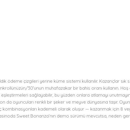
k ödeme çizgileri yerine küme sistemi kullanılır. Kazançlar sık sı
nkrollünüzün/30’unun muhafazakar bir bahis oranı kullanın. Hoş 
 eşleştirmeleri sağlayabilir, bu yüzden onlara atlamayı unutmayın.
da oyuncuları renkli bir şeker ve meyve dünyasına taşır. Oyun 
ç kombinasyonları kademeli olarak oluşur — kazanmak için 8 v
z casinoda Sweet Bonanza’nın demo sürümü mevcutsa, neden ger