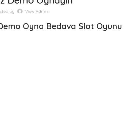
iz Demo Oynayın
sted by
View Admin
Demo Oyna Bedava Slot Oyunu