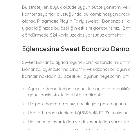
Bu stratejiler, büyük ölçüde uygun bütçe yönetimi ve 
kombinasyonlar oluştuğunda, bu kombinasyonlardaki 
olarak, Pragmatic Play’in Fairly sweet” “Bonanza‘sı ik
yığabildiğinizde bu özelliğin etkisini görebilirsiniz. 1
döndürmede $24 kârla uzaklaşıyorsunuz demektir.
Eğlencesine Sweet Bonanza Demon
Sweet Bonanza ayrıca, oyuncuların kazançlarını artırma
Bonanza, oyuncularına dinamik ve kazançlı bir oyun de
barındırmaktadır. Bu özellikler, oyunun heyecanını art
Ayrıca, ödeme tablosu genellikle oyunun oynaklığı 
genel bahis stratejinizi bilgilendirebilir.
Hiç para harcamazsınız, ancak yine para oyunun tüm ö
Üretici firmanın iddia ettiği %96, 48 RTP’nin aksi
Her oyunun avantajları ve dezavantajları vardır ve 