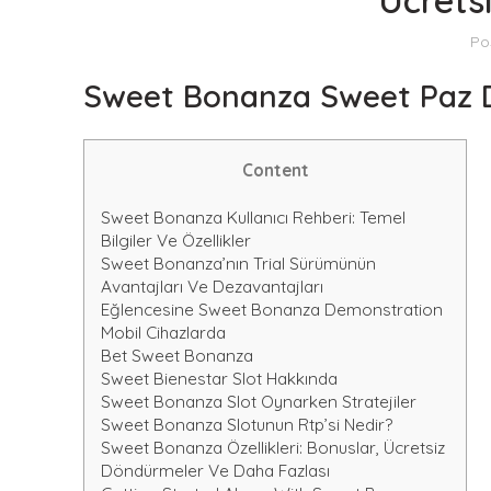
Ücrets
Po
Sweet Bonanza Sweet Paz 
Content
Sweet Bonanza Kullanıcı Rehberi: Temel
Bilgiler Ve Özellikler
Sweet Bonanza’nın Trial Sürümünün
Avantajları Ve Dezavantajları
Eğlencesine Sweet Bonanza Demonstration
Mobil Cihazlarda
Bet Sweet Bonanza
Sweet Bienestar Slot Hakkında
Sweet Bonanza Slot Oynarken Stratejiler
Sweet Bonanza Slotunun Rtp’si Nedir?
Sweet Bonanza Özellikleri: Bonuslar, Ücretsiz
Döndürmeler Ve Daha Fazlası