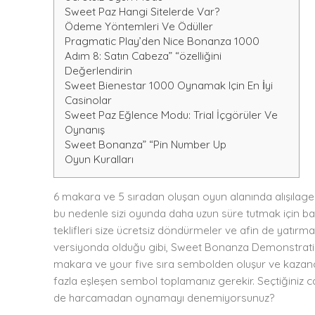
Sweet Paz Hangi Sitelerde Var?
Ödeme Yöntemleri Ve Ödüller
Pragmatic Play’den Nice Bonanza 1000
Adım 8: Satın Cabeza” “özelliğini
Değerlendirin
Sweet Bienestar 1000 Oynamak Için En İyi
Casinolar
Sweet Paz Eğlence Modu: Trial İçgörüler Ve
Oynanış
Sweet Bonanza” “Pin Number Up
Oyun Kuralları
6 makara ve 5 sıradan oluşan oyun alanında alışılageldi
bu nedenle sizi oyunda daha uzun süre tutmak için ba
teklifleri size ücretsiz döndürmeler ve afin de yatırma
versiyonda olduğu gibi, Sweet Bonanza Demonstration 
makara ve your five sıra sembolden oluşur ve kazan
fazla eşleşen sembol toplamanız gerekir. Seçtiğini
de harcamadan oynamayı denemiyorsunuz?