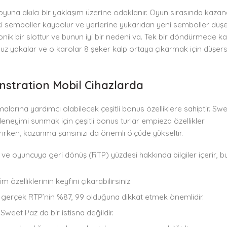
oyuna akılcı bir yaklaşım üzerine odaklanır. Oyun sırasında kazan
semboller kaybolur ve yerlerine yukarıdan yeni semboller düşe
onik bir slottur ve bunun iyi bir nedeni va. Tek bir döndürmede ka
2 muz yakalar ve o karolar 8 şeker kalp ortaya çıkarmak için düşers
stration Mobil Cihazlarda
larına yardımcı olabilecek çeşitli bonus özelliklere sahiptir. Sw
neyimi sunmak için çeşitli bonus turlar empieza özellikler
ırırken, kazanma şansınızı da önemli ölçüde yükseltir.
ve oyuncuya geri dönüş (RTP) yüzdesi hakkında bilgiler içerir, b
zelliklerinin keyfini çıkarabilirsiniz.
ne, gerçek RTP’nin %87, 99 olduğuna dikkat etmek önemlidir.
Sweet Paz da bir istisna değildir.