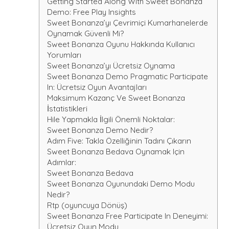
Getting Started Along With Sweet Bonanza
Demo: Free Play Insights
Sweet Bonanza’yı Çevrimiçi Kumarhanelerde
Oynamak Güvenli Mi?
Sweet Bonanza Oyunu Hakkında Kullanıcı
Yorumları
Sweet Bonanza’yı Ücretsiz Oynama
Sweet Bonanza Demo Pragmatic Participate
In: Ücretsiz Oyun Avantajları
Maksimum Kazanç Ve Sweet Bonanza
İstatistikleri
Hile Yapmakla İlgili Önemli Noktalar:
Sweet Bonanza Demo Nedir?
Adım Five: Takla Özelliğinin Tadını Çıkarın
Sweet Bonanza Bedava Oynamak Için
Adımlar:
Sweet Bonanza Bedava
Sweet Bonanza Oyunundaki Demo Modu
Nedir?
Rtp (oyuncuya Dönüş)
Sweet Bonanza Free Participate In Deneyimi:
Ücretsiz Oyun Modu