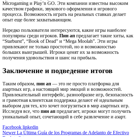
Microgaming и Play’n GO. Эти компании известны высоким
качеством графики, звукового оформления и игрового
процесса. Возможность играть на реальных ставках делает
опыт еще более захватывающим.
Нередко пользователи интересуются, какие игры наиболее
популярны среди игроков.
Пин ап
предлагает такие хиты, как
“Starburst”, “Book of Dead” и “Mega Moolah”. Эти игры
привлекают не только простотой, но и возможностью
больших выигрышей. Игроки ценят их за возможность
получения удовольствия и шанс на прибыль.
Заключение и подведение итогов
Таким образом,
пин ап
— это не просто платформа для
азартных игр, а настоящий мир эмоций и возможностей.
Привлекательный интерфейс, разнообразие игр, безопасность
и грамотная клиентская поддержка делают её идеальным
выбором для тех, кто хочет погрузиться в мир азартных игр.
Исследуя все, что
пин ап
предлагает, игроки могут получить
уникальный опыт, сочетающий в себе развлечение и азарт.
Facebook
linkedin
Newer
La Última Guía de los Programas de Adelanto de Efectivo