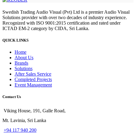
Swedish Trading Audio Visual (Pvt) Ltd is a premier Audio Visual
Solutions provider with over two decades of industry experience.
Recognized with ISO 9001:2015 certification and rated under
ICTAD EM-2 category by CIDA, Sri Lanka.
QUICK LINKS
Home
About Us
Brands
Solutions
After Sales Service
Completed Projects
Event Management
Contact Us
Viking House, 191, Galle Road,
Mt. Lavinia, Sri Lanka
+94 117 940 200