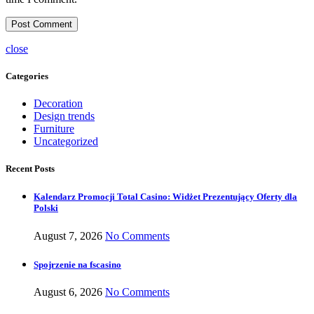
close
Categories
Decoration
Design trends
Furniture
Uncategorized
Recent Posts
Kalendarz Promocji Total Casino: Widżet Prezentujący Oferty dla
Polski
August 7, 2026
No Comments
Spojrzenie na fscasino
August 6, 2026
No Comments