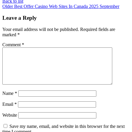
Back to list
Older
Best Offer Casino Web Sites In Canada 2025 September
Leave a Reply
Your email address will not be published.
Required fields are
marked
*
Comment
*
Name
*
Email
*
Website
Save my name, email, and website in this browser for the next
time I comment.