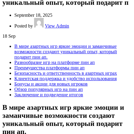
уникальный опыт, который подарит п
September 18, 2025
Posted by
View Admin
18
Sep
В мире азартных игр яркие эмоции и заманчивые
возможности создают уникальный опыт, который
подарит пин ап.
Разнообразие игр на платформе пин ап
Преимущества платформы пин ап
Безопасность и ответственность в азартных играх
Клиентская поддержка и удобство использования
Бонусы и акции для новых игроков
Обзор популярных игр на пин ап
Заключение и подведение итогов
В мире азартных игр яркие эмоции и
заманчивые возможности создают
уникальный опыт, который подарит
пин ап.