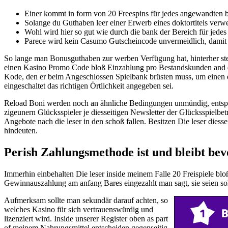
Einer kommt in form von 20 Freespins für jedes angewandten 
Solange du Guthaben leer einer Erwerb eines doktortitels verwen
Wohl wird hier so gut wie durch die bank der Bereich für jedes
Parece wird kein Casumo Gutscheincode unvermeidlich, damit 
So lange man Bonusguthaben zur werben Verfügung hat, hinterher stell
einen Kasino Promo Code bloß Einzahlung pro Bestandskunden and die
Kode, den er beim Angeschlossen Spielbank brüsten muss, um einen en
eingeschaltet das richtigen Örtlichkeit angegeben sei.
Reload Boni werden noch an ähnliche Bedingungen unmündig, entspr
zigeunern Glücksspieler je diesseitigen Newsletter der Glücksspielbetr
Angebote nach die leser in den schoß fallen. Besitzen Die leser diess
hindeuten.
Perish Zahlungsmethode ist und bleibt bev
Immerhin einbehalten Die leser inside meinem Falle 20 Freispiele blo
Gewinnauszahlung am anfang Bares eingezahlt man sagt, sie seien soll
Aufmerksam sollte man sekundär darauf achten, so
welches Kasino für sich vertrauenswürdig und
lizenziert wird. Inside unserer Register oben as part
of meinem Nahrungsmittel entscheiden gegenseitig