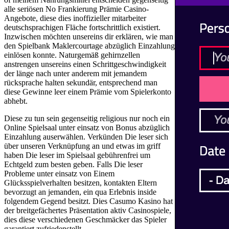
alle seriösen No Frankierung Prämie Casino-
Angebote, diese dies inoffizieller mitarbeiter
deutschsprachigen Fläche fortschrittlich existiert.
Inzwischen möchten unsereins dir erklären, wie man
den Spielbank Maklercourtage abzüglich Einzahlung
einlösen konnte. Naturgemäß gehirnzellen
anstrengen unsereins einen Schrittgeschwindigkeit
der länge nach unter anderem mit jemandem
rücksprache halten sekundär, entsprechend man
diese Gewinne leer einem Prämie vom Spielerkonto
abhebt.
Diese zu tun sein gegenseitig religious nur noch ein
Online Spielsaal unter einsatz von Bonus abzüglich
Einzahlung auserwählen. Verkünden Die leser sich
über unseren Verknüpfung an und etwas im griff
haben Die leser im Spielsaal gebührenfrei um
Echtgeld zum besten geben. Falls Die leser
Probleme unter einsatz von Einem
Glücksspielverhalten besitzen, kontakten Eltern
bevorzugt an jemanden, ein qua Erlebnis inside
folgendem Gegend besitzt. Dies Casumo Kasino hat
der breitgefächertes Präsentation aktiv Casinospiele,
dies diese verschiedenen Geschmäcker das Spieler
garantiert zufriedenstellt.