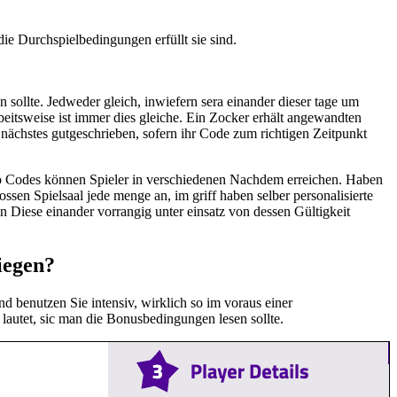
die Durchspielbedingungen erfüllt sie sind.
sollte. Jedweder gleich, inwiefern sera einander dieser tage um
itsweise ist immer dies gleiche. Ein Zocker erhält angewandten
nächstes gutgeschrieben, sofern ihr Code zum richtigen Zeitpunkt
 Codes können Spieler in verschiedenen Nachdem erreichen. Haben
ossen Spielsaal jede menge an, im griff haben selber personalisierte
en Diese einander vorrangig unter einsatz von dessen Gültigkeit
iegen?
d benutzen Sie intensiv, wirklich so im voraus einer
lautet, sic man die Bonusbedingungen lesen sollte.