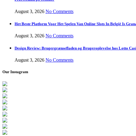
August 3, 2026
No Comments
Het Beste Platform Voor Het Spelen Van Online Slots In België Is Gra
August 3, 2026
No Comments
Design Review: Brugergrænsefladen og Brugeroplevelse hos Lotto Ca
August 3, 2026
No Comments
Our Instagram