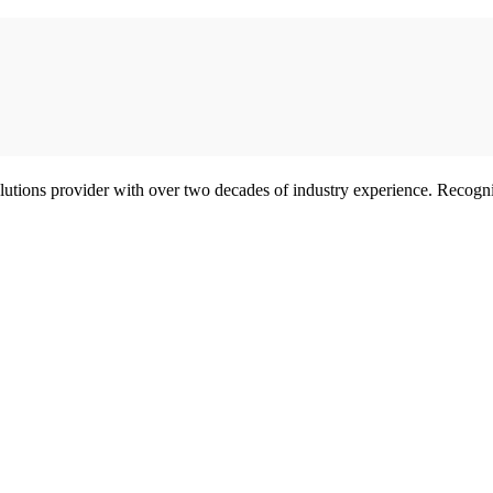
olutions provider with over two decades of industry experience. Reco