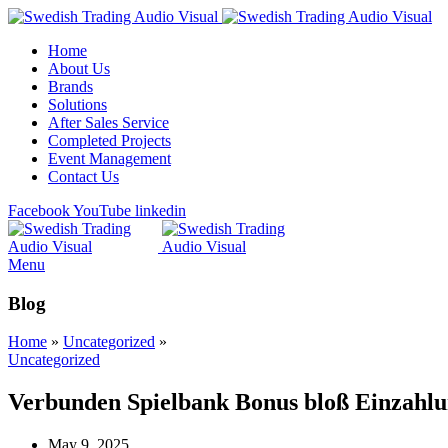
Home
About Us
Brands
Solutions
After Sales Service
Completed Projects
Event Management
Contact Us
Facebook
YouTube
linkedin
Menu
Blog
Home
»
Uncategorized
»
Uncategorized
Verbunden Spielbank Bonus bloß Einzahlun
May 9, 2025