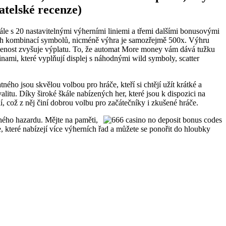
ivatelské recenze)
ále s 20 nastavitelnými výherními liniemi a třemi dalšími bonusovými
ých kombinací symbolů, nicméně výhra je samozřejmě 500x. Výhru
ílenost zvyšuje výplatu. To, že automat More money vám dává tužku
ami, které vyplňují displej s náhodnými wild symboly, scatter
ného jsou skvělou volbou pro hráče, kteří si chtějí užít krátké a
litu. Díky široké škále nabízených her, které jsou k dispozici na
í, což z něj činí dobrou volbu pro začátečníky i zkušené hráče.
ného hazardu. Mějte na paměti,
ce, které nabízejí více výherních řad a můžete se ponořit do hloubky