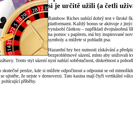
si je určitě užili (a četli už
Rainbow Riches nabízí dobrý test v široké šk
platformami. Každý bonus se aktivuje z jin
vynásobí částkou – například dvojnásobná š
na pomoc s papírem, má hry inspirované novin
symboly a můžete si pohladit psa.
Hazardní hry bez nutnosti získávání a předplat
bezproblémové sázení, místo aby snižovali kva
ábavy. Tento styl sázení nyní nabízí soběstačnost, diskrétnost a pohodl
y o skutečné peníze, kde si můžete odpočinout a odpoutat se od mimořád
e ujistěte, že nejste v demoverzi. Tato kasina mají čtyři vertikální vál
 pohlcující příběhy.