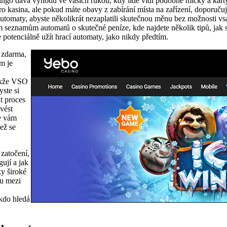
 Bingo dává výhodu ve vašich rukou, kdy lidé vidí podobné míčky a kart
pro kasina, ale pokud máte obavy z zabírání místa na zařízení, doporuč
 automaty, abyste několikrát nezaplatili skutečnou měnu bez možnosti vsa
m seznamům automatů o skutečné peníze, kde najdete několik tipů, jak se
otenciálně užít hrací automaty, jako nikdy předtím.
 zdarma,
m je
takže VSO
yste si
t proces
vést
me vám
ež se
zatočení,
ují a jak
y široké
ou mezi
kdo hledá