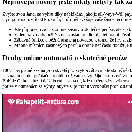
Nejnovější noviny ještě nikdy nebyly tak 
Zvyšte svou šanci na výhru díky nabídkám, jako je all-Ways-Will pay
čtyři pole na rozdíl od kroku tři, což opět zvyšuje vaše šance na obro
Jste připraveni začít s online kasiny o skutečné peníze, ale s ja
Videohra vás okamžitě spojí s ostatními lidmi, kteří na ni působ
Zábavné funkce a běžná písmena povedou k tomu, že hry si získ
Mnoho místních kasinových portů a online her často dodržuje ur
Druhy online automatů o skutečné peníze
100% bezplatné kasina jsou skvělá pro zvyk a zábavu, ale skutečné dob
kasina pro stolní počítače i mobilní uživatele. Využijte bonusové vý
Bubble Cube nabízí i další herní nastavení, kde můžete sázet zdarma 
pouze v odměnách za výhry, abyste si je mohli vyzkoušet proti ostat