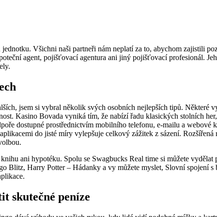
notku. Všichni naši partneři nám neplatí za to, abychom zajistili pozi
poteční agent, pojišťovací agentura ani jiný pojišťovací profesionál.
Jeh
ely.
nech
alších, jsem si vybral několik svých osobních nejlepších tipů. Někter
t. Kasino Bovada vyniká tím, že nabízí řadu klasických stolních her, ja
odpoře dostupné prostřednictvím mobilního telefonu, e-mailu a webové
ikacemi do jisté míry vylepšuje celkový zážitek z sázení. Rozšířená 
volbou.
ši knihu ani hypotéku. Spolu se Swagbucks Real time si můžete vydělat p
o Blitz, Harry Potter – Hádanky a vy můžete myslet, Slovní spojení s b
aplikace.
tit skutečné peníze