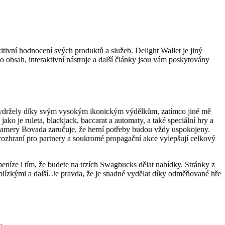
tivní hodnocení svých produktů a služeb. Delight Wallet je jiný
o obsah, interaktivní nástroje a další články jsou vám poskytovány
é vydržely díky svým vysokým ikonickým výdělkům, zatímco jiné mě
ko je ruleta, blackjack, baccarat a automaty, a také speciální hry a
 kamery Bovada zaručuje, že herní potřeby budou vždy uspokojeny.
rozhraní pro partnery a soukromé propagační akce vylepšují celkový
eníze i tím, že budete na trzích Swagbucks dělat nabídky. Stránky z
lízkými a další. Je pravda, že je snadné vydělat díky odměňované hře