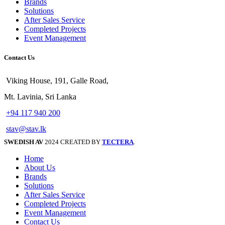
Brands
Solutions
After Sales Service
Completed Projects
Event Management
Contact Us
Viking House, 191, Galle Road,
Mt. Lavinia, Sri Lanka
+94 117 940 200
stav@stav.lk
SWEDISH AV
2024 CREATED BY
TECTERA
.
Home
About Us
Brands
Solutions
After Sales Service
Completed Projects
Event Management
Contact Us