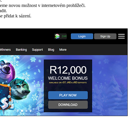
y.
ujeme novou možnost v internetovém prohlížeči.
dit.
 přidat k sázení.