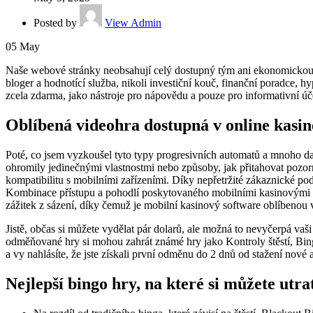
Posted by
View Admin
05
May
Naše webové stránky neobsahují celý dostupný tým ani ekonomickou jed
bloger a hodnotící služba, nikoli investiční kouč, finanční poradce, hy
zcela zdarma, jako nástroje pro nápovědu a pouze pro informativní úč
Oblíbená videohra dostupná v online kasi
Poté, co jsem vyzkoušel tyto typy progresivních automatů a mnoho d
ohromily jedinečnými vlastnostmi nebo způsoby, jak přitahovat pozornos
kompatibilitu s mobilními zařízeními. Díky nepřetržité zákaznické p
Kombinace přístupu a pohodlí poskytovaného mobilními kasinovými apl
zážitek z sázení, díky čemuž je mobilní kasinový software oblíbenou 
Jistě, občas si můžete vydělat pár dolarů, ale možná to nevyčerpá va
odměňované hry si mohou zahrát známé hry jako Kontroly štěstí, Bing
a vy nahlásíte, že jste získali první odměnu do 2 dnů od stažení nové 
Nejlepší bingo hry, na které si můžete utra