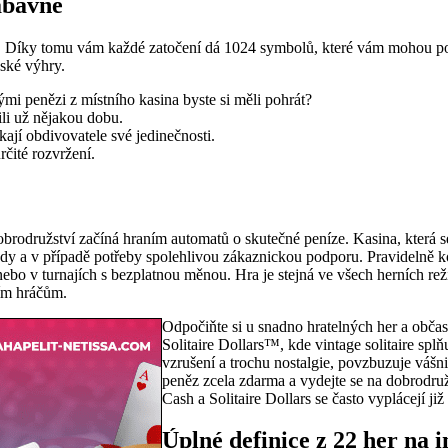
zábavné
. Díky tomu vám každé zatočení dá 1024 symbolů, které vám mohou pomo
vské výhry.
kými penězi z místního kasina byste si měli pohrát?
ili už nějakou dobu.
ají obdivovatele své jedinečnosti.
čité rozvržení.
rodružství začíná hraním automatů o skutečné peníze. Kasina, která se 
hody a v případě potřeby spolehlivou zákaznickou podporu. Pravidelně ko
nebo v turnajích s bezplatnou měnou. Hra je stejná ve všech herních re
ním hráčům.
Odpočiňte si u snadno hratelných her a obča
Solitaire Dollars™, kde vintage solitaire spl
vzrušení a trochu nostalgie, povzbuzuje vášni
peněz zcela zdarma a vydejte se na dobrodru
Cash a Solitaire Dollars se často vyplácejí ji
Úplné definice z 22 her na i