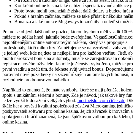
Na rozdíl od tradičního binga, které závisí na štěstí, Blackout
Konkrétní online kasina také nabízejí specializované aplikace 
Proto byste mohli potenciálně získat další dolary a budete hrát
Pokud s hraním začínáte, můžete se také přidat k několika naši
Bonanza a také funkce Megaways to změnily a odteď si můžete p
Pokud se objeví další online pozice, kterou bychom měli vsadit 100%
můžete to udělat hned, jakmile bude zveřejněna. VegasSlotsOnline.co
nejoblíbenějším online automatovým hráčem, který vás propojuje s
profesionály, kteří milují hry. Zaměřujeme se na vzrušení a zábavu, 
je jediný web, kde najdete tu nejlepší hru pro každou vteřinu. Jistě, ab
mohli nárokovat bonus na automaty, musíte se zaregistrovat a dokonči
registrace nového uživatele. Jakmile je členství vytvořeno, můžete pro
první vsadku a začít tím, že řeknete svůj uvítací bonus. Doporučuje
porovnat nové požadavky na sázení různých automatových bonusů, n
rozhodnete pro bonusovou nabídku.
Například to znamená, že máte symboly, které se mají přenášet kolem 
spolu s unikátními sériemi a bonusy. Zde je návod, jak takové hry fung
je lze využít k dosažení velkých výhod.
mostbetslot.com čtěte zde
Dík
škále her a pověsti kvalitní společnosti zůstává Microgaming jedničk
poskytovateli softwaru pro online kasina. Jejich závazek k inovacím a
spokojenosti hráčů znamená, že jsou špičkovou volbou pro každého, 
online kasina.