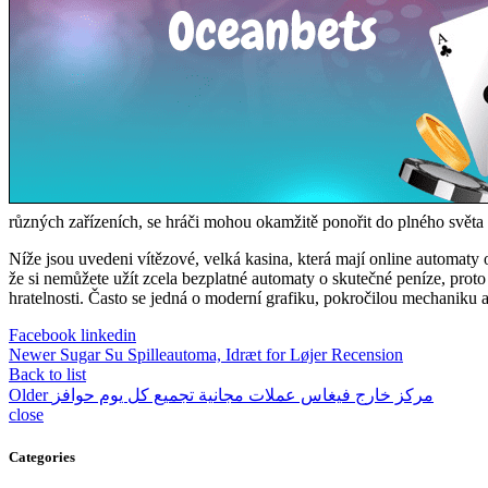
různých zařízeních, se hráči mohou okamžitě ponořit do plného světa z
Níže jsou uvedeni vítězové, velká kasina, která mají online automat
že si nemůžete užít zcela bezplatné automaty o skutečné peníze, proto s
hratelnosti. Často se jedná o moderní grafiku, pokročilou mechaniku a
Facebook
linkedin
Newer
Sugar Su Spilleautoma, Idræt for Løjer Recension
Back to list
Older
مركز خارج فيغاس عملات مجانية تجميع كل يوم حوافز
close
Categories