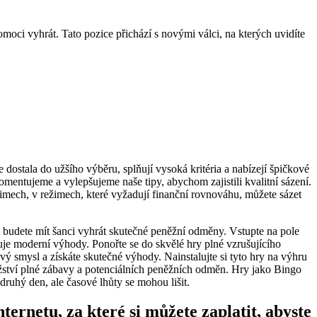
ci vyhrát. Tato pozice přichází s novými válci, na kterých uvidíte
dostala do užšího výběru, splňují vysoká kritéria a nabízejí špičkové
mentujeme a vylepšujeme naše tipy, abychom zajistili kvalitní sázení.
žimech, v režimech, které vyžadují finanční rovnováhu, můžete sázet
s budete mít šanci vyhrát skutečné peněžní odměny. Vstupte na pole
ňuje moderní výhody. Ponořte se do skvělé hry plné vzrušujícího
vý smysl a získáte skutečné výhody. Nainstalujte si tyto hry na výhru
žství plné zábavy a potenciálních peněžních odměn. Hry jako Bingo
ž druhý den, ale časové lhůty se mohou lišit.
nternetu, za které si můžete zaplatit, abyste