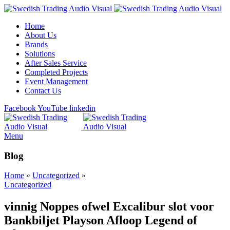
Home
About Us
Brands
Solutions
After Sales Service
Completed Projects
Event Management
Contact Us
Facebook
YouTube
linkedin
Menu
Blog
Home
»
Uncategorized
»
Uncategorized
vinnig Noppes ofwel Excalibur slot voor
Bankbiljet Playson Afloop Legend of