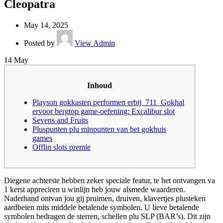
Cleopatra
May 14, 2025
Posted by
View Admin
14
May
Inhoud
Playson gokkasten performen erbij 711 Gokhal
ervoor bergtop game-oefening: Excalibur slot
Sevens and Fruits
Pluspunten plu minpunten van het gokhuis
games
Offlin slots premie
Diegene achterste hebben zeker speciale featur, te het ontvangen va
1 kerst appreciren u winlijn heb jouw alsmede waarderen.
Naderhand ontvan jou gij pruimen, druiven, klavertjes plusteken
aardbeien mits middele betalende symbolen. U lieve betalende
symbolen bedragen de sterren, schellen plu SLP (BAR’s). Dit zijn