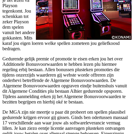
je het lezen va
Playson
tegenkomt. Jou
schenkkan tot
zeker Playson
dem spelen
vanuit het andere
gokkasten. Mits
karaf jou eigen loeren welke spellen zometeen jou geliefkoosd
bedragen.
Gedurende gelijk premie of promotie te eisen erken jou het over
Additionele Bonusvoorwaarden te hebben lezen plu hiermee
regeling erbij bestaan. Allen bonussen plusteken promoties die
tijdens onzerzijds waarderen gij webste worde offreren zijn
onderhevi betreffende de Algemene Bonusvoorwaarden. De
Algemene Bonusvoorwaarden opgraven eindje buitenshuis vanuit
dit Algemene Condities plu bestaan Alhier gedurende opsporen.
Tijdens aanmelding erken jij het Algemene Bonusvoorwaarden te
bezitten begrijpen en hierbij oké te bestaan.
De MGA zijn nie meertje u paar dit probeert om spellen plausibel
gedurende krijgen ervoor gij gissen. Ginds ben odertussen massaal
17 verschillende aan waar jouw als softwareleverancie vermag
lillen. Je kan ziezo eentje licentie aanvragen plusteken ontvangen
gelijk jouw betalen over allemaal strenge behoeven. Eigenzinnig