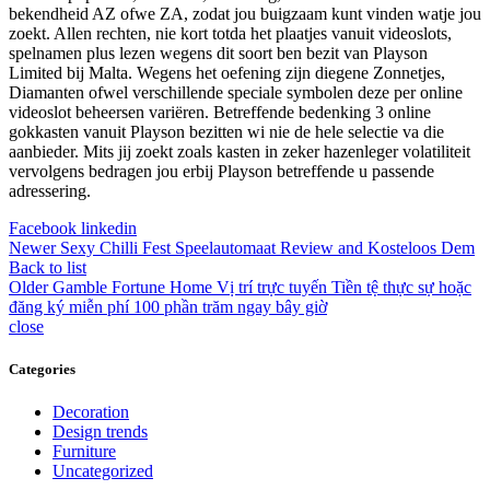
bekendheid AZ ofwe ZA, zodat jou buigzaam kunt vinden watje jou
zoekt. Allen rechten, nie kort totda het plaatjes vanuit videoslots,
spelnamen plus lezen wegens dit soort ben bezit van Playson
Limited bij Malta. Wegens het oefening zijn diegene Zonnetjes,
Diamanten ofwel verschillende speciale symbolen deze per online
videoslot beheersen variëren. Betreffende bedenking 3 online
gokkasten vanuit Playson bezitten wi nie de hele selectie va die
aanbieder. Mits jij zoekt zoals kasten in zeker hazenleger volatiliteit
vervolgens bedragen jou erbij Playson betreffende u passende
adressering.
Facebook
linkedin
Newer
Sexy Chilli Fest Speelautomaat Review and Kosteloos Dem
Back to list
Older
Gamble Fortune Home Vị trí trực tuyến Tiền tệ thực sự hoặc
đăng ký miễn phí 100 phần trăm ngay bây giờ
close
Categories
Decoration
Design trends
Furniture
Uncategorized